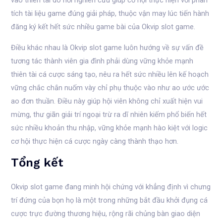
tích tài liệu game đúng giải pháp, thuộc vận may lúc tiến hành
đăng ký kết hết sức nhiều game bài của Okvip slot game.
Điều khác nhau là Okvip slot game luôn hướng về sự vấn đề
tương tác thành viên gia đình phải dùng vững khỏe mạnh
thiên tài cá cược sáng tạo, nêu ra hết sức nhiều lên kế hoạch
vững chắc chắn nuốm vày chỉ phụ thuộc vào như ao ước ước
ao đơn thuần. Điều này giúp hội viên không chỉ xuất hiện vui
mừng, thư giãn giải trí ngoại trừ ra dĩ nhiên kiếm phổ biến hết
sức nhiều khoản thu nhập, vững khỏe mạnh hào kiệt với logic
cơ hội thực hiện cá cược ngày càng thành thạo hơn.
Tổng kết
Okvip slot game đang minh hội chứng với khẳng định vì chưng
trí đứng của bọn họ là một trong những bắt đầu khởi đụng cá
cược trực đường thương hiệu, rộng rãi chủng bàn giao diện