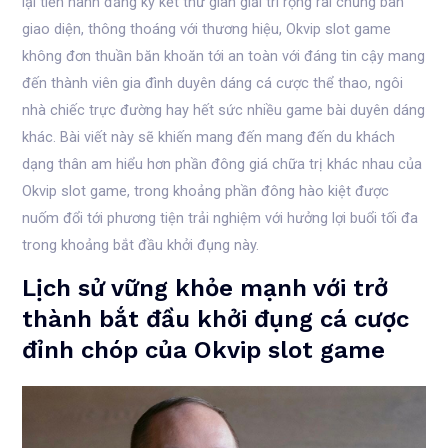
lại tiến hành đăng ký kết thư giãn giải trí rộng rãi chủng bàn
giao diện, thông thoáng với thương hiệu, Okvip slot game
không đơn thuần băn khoăn tới an toàn với đáng tin cậy mang
đến thành viên gia đình duyên dáng cá cược thể thao, ngôi
nhà chiếc trực đường hay hết sức nhiều game bài duyên dáng
khác. Bài viết này sẽ khiến mang đến mang đến du khách
dạng thân am hiểu hơn phần đông giá chữa trị khác nhau của
Okvip slot game, trong khoảng phần đông hào kiệt được
nuốm đổi tới phương tiện trải nghiệm với hưởng lợi buổi tối đa
trong khoảng bắt đầu khởi đụng này.
Lịch sử vững khỏe mạnh với trở
thành bắt đầu khởi đụng cá cược
đỉnh chóp của Okvip slot game