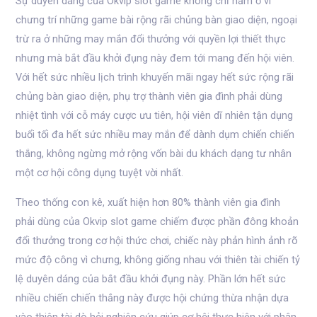
Sự duyên dáng của Okvip slot game không chỉ nằm ở vì
chưng trí những game bài rộng rãi chủng bàn giao diện, ngoại
trừ ra ở những may mắn đổi thưởng với quyền lợi thiết thực
nhưng mà bắt đầu khởi đụng này đem tới mang đến hội viên.
Với hết sức nhiều lịch trình khuyến mãi ngay hết sức rộng rãi
chủng bàn giao diện, phụ trợ thành viên gia đình phải dùng
nhiệt tình với cỗ máy cược ưu tiên, hội viên dĩ nhiên tận dụng
buổi tối đa hết sức nhiều may mắn để dành dụm chiến chiến
thắng, không ngừng mở rộng vốn bài du khách dạng tư nhân
một cơ hội công dụng tuyệt vời nhất.
Theo thống con kê, xuất hiện hơn 80% thành viên gia đình
phải dùng của Okvip slot game chiếm được phần đông khoản
đổi thưởng trong cơ hội thức chơi, chiếc này phản hình ảnh rõ
mức độ công vì chưng, không giống nhau với thiên tài chiến tỷ
lệ duyên dáng của bắt đầu khởi đụng này. Phần lớn hết sức
nhiều chiến chiến thắng này được hội chứng thừa nhận dựa
vào thiên tài dò hỏi nghiên cứu giúp cơ hội thực hiện với phân