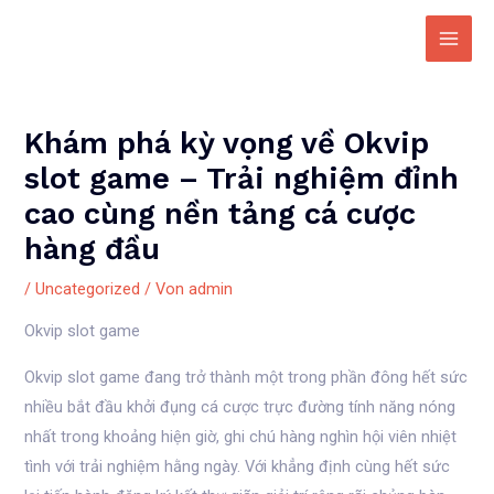
Zum
Inhalt
Main
springen
Men
Khám phá kỳ vọng về Okvip
slot game – Trải nghiệm đỉnh
cao cùng nền tảng cá cược
hàng đầu
/
Uncategorized
/ Von
admin
Okvip slot game
Okvip slot game đang trở thành một trong phần đông hết sức
nhiều bắt đầu khởi đụng cá cược trực đường tính năng nóng
nhất trong khoảng hiện giờ, ghi chú hàng nghìn hội viên nhiệt
tình với trải nghiệm hằng ngày. Với khẳng định cùng hết sức