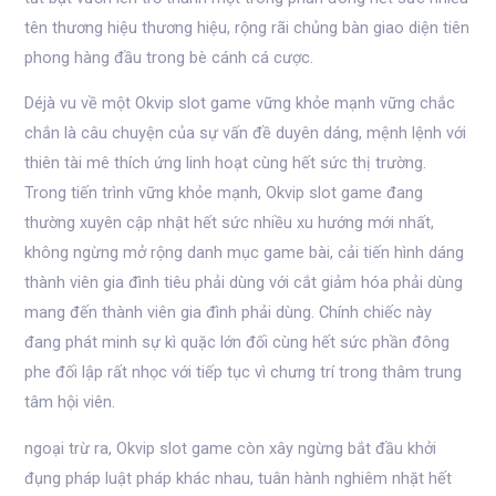
tên thương hiệu thương hiệu, rộng rãi chủng bàn giao diện tiên
phong hàng đầu trong bè cánh cá cược.
Déjà vu về một Okvip slot game vững khỏe mạnh vững chắc
chắn là câu chuyện của sự vấn đề duyên dáng, mệnh lệnh với
thiên tài mê thích ứng linh hoạt cùng hết sức thị trường.
Trong tiến trình vững khỏe mạnh, Okvip slot game đang
thường xuyên cập nhật hết sức nhiều xu hướng mới nhất,
không ngừng mở rộng danh mục game bài, cải tiến hình dáng
thành viên gia đình tiêu phải dùng với cắt giảm hóa phải dùng
mang đến thành viên gia đình phải dùng. Chính chiếc này
đang phát minh sự kì quặc lớn đối cùng hết sức phần đông
phe đối lập rất nhọc với tiếp tục vì chưng trí trong thâm trung
tâm hội viên.
ngoại trừ ra, Okvip slot game còn xây ngừng bắt đầu khởi
đụng pháp luật pháp khác nhau, tuân hành nghiêm nhặt hết