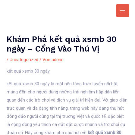
Zum
Inhalt
Main
springen
Men
Khám Phá kết quả xsmb 30
ngày – Cổng Vào Thú Vị
/
Uncategorized
/ Von
admin
kết quả xsmb 30 ngày
kết quả xsmb 30 ngày là một nền tảng trực tuyến nổi bật,
mang đến cho người dùng những trải nghiệm hấp dẫn liên
quan đến các trò chơi và dịch vụ giải trí hiện đại. Với giao diện
trực quan và đa dạng tính năng, trang web này đang thu hút
đông đảo người dùng tại thị trường Việt và quốc tế, đặc biệt
là cộng đồng yêu thích cá đặt đặt cược nhanh và trò chơi dự
đoán số. Hãy cùng khám phá sâu hơn về
kết quả xsmb 30