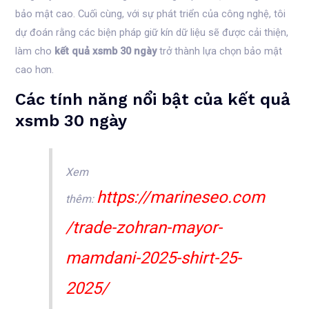
bảo mật cao. Cuối cùng, với sự phát triển của công nghệ, tôi
dự đoán rằng các biện pháp giữ kín dữ liệu sẽ được cải thiện,
làm cho
kết quả xsmb 30 ngày
trở thành lựa chọn bảo mật
cao hơn.
Các tính năng nổi bật của kết quả
xsmb 30 ngày
Xem
https://marineseo.com
thêm:
/trade-zohran-mayor-
mamdani-2025-shirt-25-
2025/