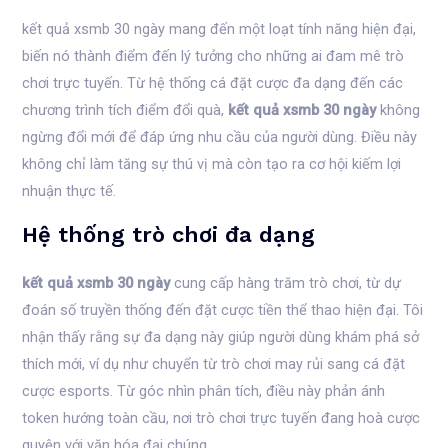
kết quả xsmb 30 ngày mang đến một loạt tính năng hiện đại,
biến nó thành điểm đến lý tưởng cho những ai đam mê trò
chơi trực tuyến. Từ hệ thống cá đặt cược đa dạng đến các
chương trình tích điểm đổi quà,
kết quả xsmb 30 ngày
không
ngừng đổi mới để đáp ứng nhu cầu của người dùng. Điều này
không chỉ làm tăng sự thú vị mà còn tạo ra cơ hội kiếm lợi
nhuận thực tế.
Hệ thống trò chơi đa dạng
kết quả xsmb 30 ngày
cung cấp hàng trăm trò chơi, từ dự
đoán số truyền thống đến đặt cược tiền thể thao hiện đại. Tôi
nhận thấy rằng sự đa dạng này giúp người dùng khám phá sở
thích mới, ví dụ như chuyển từ trò chơi may rủi sang cá đặt
cược esports. Từ góc nhìn phân tích, điều này phản ánh
token hướng toàn cầu, nơi trò chơi trực tuyến đang hoà cược
quyện với văn hóa đại chúng.