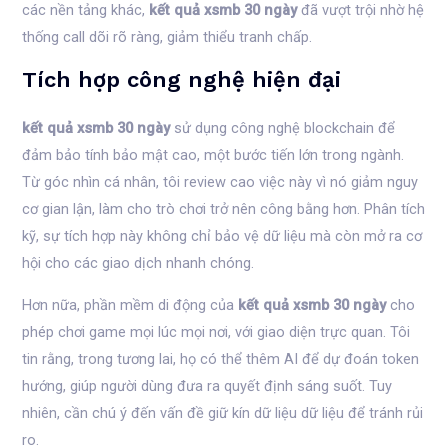
các nền tảng khác,
kết quả xsmb 30 ngày
đã vượt trội nhờ hệ
thống call dõi rõ ràng, giảm thiểu tranh chấp.
Tích hợp công nghệ hiện đại
kết quả xsmb 30 ngày
sử dụng công nghệ blockchain để
đảm bảo tính bảo mật cao, một bước tiến lớn trong ngành.
Từ góc nhìn cá nhân, tôi review cao việc này vì nó giảm nguy
cơ gian lận, làm cho trò chơi trở nên công bằng hơn. Phân tích
kỹ, sự tích hợp này không chỉ bảo vệ dữ liệu mà còn mở ra cơ
hội cho các giao dịch nhanh chóng.
Hơn nữa, phần mềm di động của
kết quả xsmb 30 ngày
cho
phép chơi game mọi lúc mọi nơi, với giao diện trực quan. Tôi
tin rằng, trong tương lai, họ có thể thêm AI để dự đoán token
hướng, giúp người dùng đưa ra quyết định sáng suốt. Tuy
nhiên, cần chú ý đến vấn đề giữ kín dữ liệu dữ liệu để tránh rủi
ro.