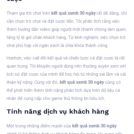
Tham gia trò chơi trên
kết quả xsmb 30 ngày
rất dễ dàng, chỉ
cần chọn trò chơi và đặt cược tiền. Tôi phân tích rằng việc
thêm hướng dẫn video giúp người mới nhanh chóng làm quen,
tăng tỷ lệ giữ chân khách hàng. Từ kinh nghiệm, việc chọn trò
chơi phù hợp với ngân sách là chìa khóa thành công.
Hơnhơn, việc call dõi kết quả và chiến lược cá đặt cược là rất
quan trọng. Tôi khuyên người dùng nên thường xuyên xem xét
lịch sử đặt cược của mình để học hỏi từ những sai lầm và cải
thiện kỹ năng. Cùng với đó,
kết quả xsmb 30 ngày
cũng có
thể phát triển thêm tính năng phân tích dựa trên dữ liệu cá
nhân để cung cấp cho game thủ thông tin hữu ích.
Tính năng dịch vụ khách hàng
Một trong những điểm mạnh của
kết quả xsmb 30 ngày
chính là hệ thống dịch vụ khách hàng đa dạng. Họ cung cấp