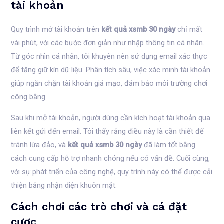
tài khoản
Quy trình mở tài khoản trên
kết quả xsmb 30 ngày
chỉ mất
vài phút, với các bước đơn giản như nhập thông tin cá nhân.
Từ góc nhìn cá nhân, tôi khuyên nên sử dụng email xác thực
để tăng giữ kín dữ liệu. Phân tích sâu, việc xác minh tài khoản
giúp ngăn chặn tài khoản giả mạo, đảm bảo môi trường chơi
công bằng.
Sau khi mở tài khoản, người dùng cần kích hoạt tài khoản qua
liên kết gửi đến email. Tôi thấy rằng điều này là cần thiết để
tránh lừa đảo, và
kết quả xsmb 30 ngày
đã làm tốt bằng
cách cung cấp hỗ trợ nhanh chóng nếu có vấn đề. Cuối cùng,
với sự phát triển của công nghệ, quy trình này có thể được cải
thiện bằng nhận diện khuôn mặt.
Cách chơi các trò chơi và cá đặt
cược