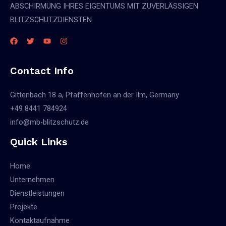
ABSCHIRMUNG IHRES EIGENTUMS MIT ZUVERLÄSSIGEN
BLITZSCHUTZDIENSTEN
Contact Info
Gittenbach 18 a, Pfaffenhofen an der Ilm, Germany
+49 8441 784924
info@mb-blitzschutz.de
Quick Links
Home
Unternehmen
Dienstleistungen
Projekte
Kontaktaufnahme