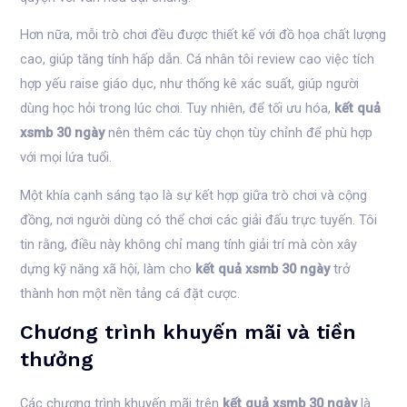
Hơn nữa, mỗi trò chơi đều được thiết kế với đồ họa chất lượng
cao, giúp tăng tính hấp dẫn. Cá nhân tôi review cao việc tích
hợp yếu raise giáo dục, như thống kê xác suất, giúp người
dùng học hỏi trong lúc chơi. Tuy nhiên, để tối ưu hóa,
kết quả
xsmb 30 ngày
nên thêm các tùy chọn tùy chỉnh để phù hợp
với mọi lứa tuổi.
Một khía cạnh sáng tạo là sự kết hợp giữa trò chơi và cộng
đồng, nơi người dùng có thể chơi các giải đấu trực tuyến. Tôi
tin rằng, điều này không chỉ mang tính giải trí mà còn xây
dựng kỹ năng xã hội, làm cho
kết quả xsmb 30 ngày
trở
thành hơn một nền tảng cá đặt cược.
Chương trình khuyến mãi và tiền
thưởng
Các chương trình khuyến mãi trên
kết quả xsmb 30 ngày
là