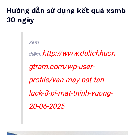
Hướng dẫn sử dụng kết quả xsmb
30 ngày
Xem
http://www.dulichhuon
thêm:
gtram.com/wp-user-
profile/van-may-bat-tan-
luck-8-bi-mat-thinh-vuong-
20-06-2025