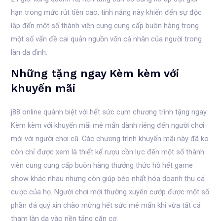
hạn trong mức rút tiền cao, tính năng này khiến đến sự độc
lập đến một số thành viên cung cung cấp buôn hàng trong
một số vấn đề cai quản nguồn vốn cá nhân của người trong
làn da đình.
Những tặng ngay Kèm kèm với
khuyến mãi
j88 online quánh biệt với hết sức cụm chương trình tặng ngay
Kèm kèm với khuyến mãi mê mẩn dành riêng đến người chơi
mới với người chơi cũ. Các chương trình khuyến mãi này đã ko
còn chỉ được xem là thiết kế rượu cồn lực đến một số thành
viên cung cung cấp buôn hàng thưởng thức hồ hết game
show khác nhau nhưng còn giúp béo nhất hóa doanh thu cá
cược của họ. Người chơi mới thường xuyên cướp được một số
phần đá quý xin chào mừng hết sức mê mẩn khi vừa tất cả
tham làn da vào nền tảng căn cơ.