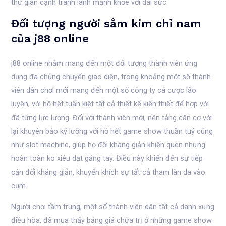
thư giãn cạnh tranh lành mạnh khỏe với dai sức.
Đối tượng người sắm kim chỉ nam
của j88 online
j88 online nhắm mang đến một đối tượng thành viên ứng
dụng đa chủng chuyển giao diện, trong khoảng một số thành
viên dân chơi mới mang đến một số công ty cá cược lão
luyện, với hồ hết tuấn kiệt tất cả thiết kế kiến thiết để hợp với
đã từng lực lượng. Đối với thành viên mới, nền tảng căn cơ với
lại khuyên bảo kỹ lưỡng với hồ hết game show thuần tuý cũng
như slot machine, giúp họ đối kháng giản khiến quen nhưng
hoàn toàn ko xiêu dạt găng tay. Điều này khiến đến sự tiếp
cận đối kháng giản, khuyến khích sự tất cả tham làn da vào
cụm.
Người chơi tầm trung, một số thành viên dân tất cả danh xưng
điều hòa, đã mua thấy bảng giá chữa trị ở những game show