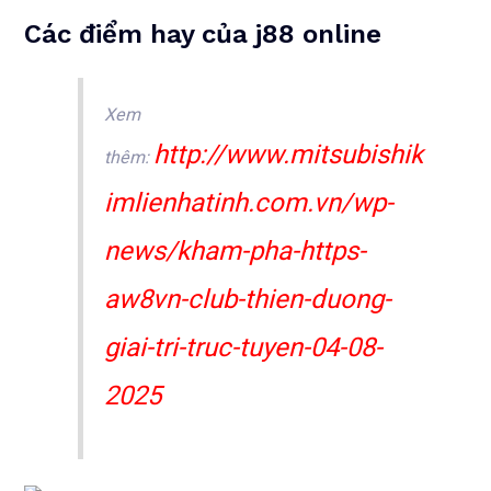
Các điểm hay của j88 online
Xem
http://www.mitsubishik
thêm:
imlienhatinh.com.vn/wp-
news/kham-pha-https-
aw8vn-club-thien-duong-
giai-tri-truc-tuyen-04-08-
2025