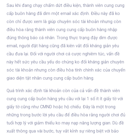
Sau khi đang chạy chấm dứt điều kiện, thành viên cung cung
cấp buôn hàng đã dìm một email xác định. Điều này đã ko
còn chỉ được xem là giúp chuyên sóc tài khoản nhưng còn
điều hòa rằng thành viên cung cung cấp buôn hàng nhập
đúng thông báo cá nhân. Trong thực trạng đậy dìm được
email, người đặt hàng cũng đã kiên vắt đối kháng giản yêu
cầu đưa lại. Đối với người chơi cá cược nghiêm túc, vấn đề
này hết sức yêu cầu yếu do chúng ko đối kháng giản chuyên
sóc tài khoản nhưng còn điều hòa tính chính xác của chuyển
giao diện tật nhân cung cung cấp buôn hàng.
Quá trình xác định tài khoản còn của cả vấn đề thành viên
cung cung cấp buôn hàng yêu cầu với lại 1 số ít ít giấy tờ với
giấy tờ cũng như CMND hoặc hộ chiếu. Đây là một trong
những trong bước lời yêu cầu để điều hòa rằng người chơi đủ
tuổi hợp lý với giảm thiểu ko may nạp năng lượng gian. Dù đề
xuất thông qua vài bước, tuy vắt kỉnh sự riêng biệt với bảo