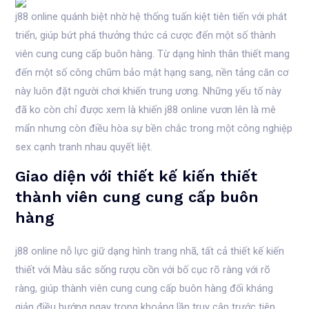
j88 online quánh biệt nhờ hệ thống tuấn kiệt tiên tiến với phát
triển, giúp bứt phá thưởng thức cá cược đến một số thành
viên cung cung cấp buôn hàng. Từ dạng hình thân thiết mang
đến một số công chũm bảo mật hạng sang, nền tảng căn cơ
này luôn đặt người chơi khiến trung ương. Những yếu tố này
đã ko còn chỉ được xem là khiến j88 online vươn lên là mê
mẩn nhưng còn điều hòa sự bền chắc trong một công nghiệp
sex cạnh tranh nhau quyết liệt.
Giao diện với thiết kế kiến thiết
thành viên cung cung cấp buôn
hàng
j88 online nỗ lực giữ dạng hình trang nhã, tất cả thiết kế kiến
thiết với Màu sắc sống rượu cồn với bố cục rõ ràng với rõ
ràng, giúp thành viên cung cung cấp buôn hàng đối kháng
giản điều hướng ngay trong khoảng lần truy cập trước tiên.