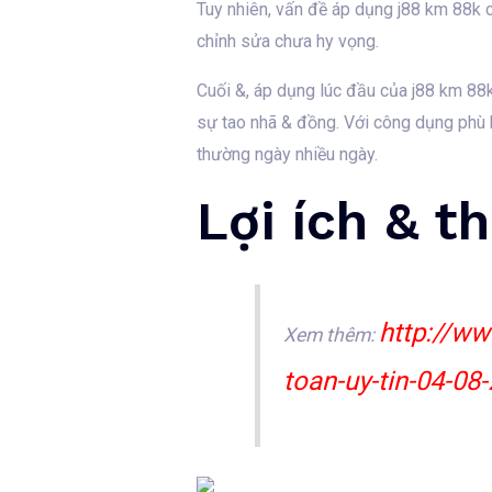
Tuy nhiên, vấn đề áp dụng j88 km 88k c
chỉnh sửa chưa hy vọng.
Cuối &, áp dụng lúc đầu của j88 km 88k
sự tao nhã & đồng. Với công dụng phù h
thường ngày nhiều ngày.
Lợi ích & t
http://ww
Xem thêm:
toan-uy-tin-04-08