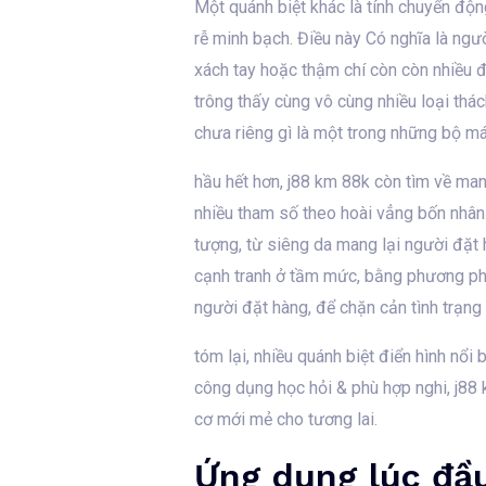
Một quánh biệt khác là tính chuyển độn
rễ minh bạch. Điều này Có nghĩa là ngườ
xách tay hoặc thậm chí còn còn nhiều đ
trông thấy cùng vô cùng nhiều loại thác
chưa riêng gì là một trong những bộ máy
hầu hết hơn, j88 km 88k còn tìm về man
nhiều tham số theo hoài vẳng bốn nhân.
tượng, từ siêng da mang lại người đặt 
cạnh tranh ở tầm mức, bằng phương pháp
người đặt hàng, để chặn cản tình trạng
tóm lại, nhiều quánh biệt điển hình nổi
công dụng học hỏi & phù hợp nghi, j88 
cơ mới mẻ cho tương lai.
Ứng dụng lúc đầ