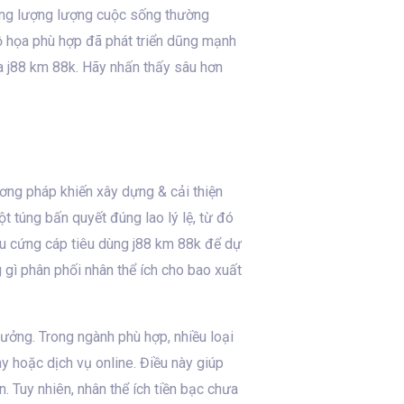
 lỏng lượng lượng cuộc sống thường
ồ họa phù hợp đã phát triển dũng mạnh
ủa j88 km 88k. Hãy nhấn thấy sâu hơn
ơng pháp khiến xây dựng & cải thiện
t túng bấn quyết đúng lao lý lệ, từ đó
íu cứng cáp tiêu dùng j88 km 88k để dự
g gì phân phối nhân thể ích cho bao xuất
ưởng. Trong ngành phù hợp, nhiều loại
 hoặc dịch vụ online. Điều này giúp
. Tuy nhiên, nhân thể ích tiền bạc chưa