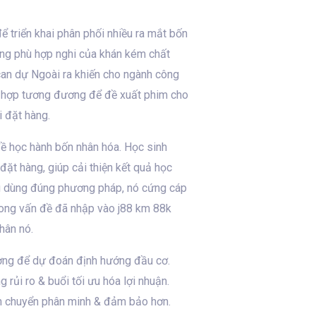
ể triển khai phân phối nhiều ra mắt bốn
ờng phù hợp nghi của khán kém chất
 can dự Ngoài ra khiến cho ngành công
 phù hợp tương đương để đề xuất phim cho
i đặt hàng.
ề học hành bốn nhân hóa. Học sinh
ặt hàng, giúp cải thiện kết quả học
iêu dùng đúng phương pháp, nó cứng cáp
rong vấn đề đã nhập vào j88 km 88k
hân nó.
rường để dự đoán định hướng đầu cơ.
ủi ro & buổi tối ưu hóa lợi nhuận.
iến chuyển phân minh & đảm bảo hơn.