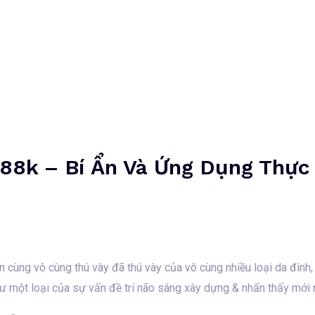
Home
Unternehmen
Dienstleistungen
Projekte
88k – Bí Ẩn Và Ứng Dụng Thực
n cùng vô cùng thú vày đã thú vày của vô cùng nhiều loại da đình,
hư một loại của sự vấn đề trí não sáng xây dựng & nhấn thấy mới