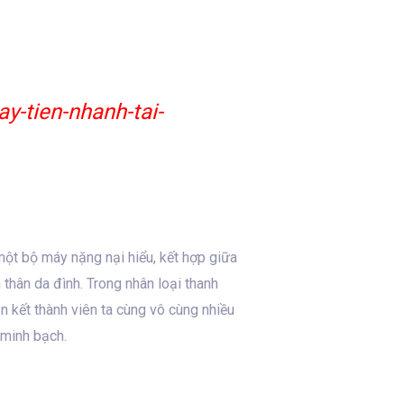
y-tien-nhanh-tai-
ột bộ máy nặng nại hiểu, kết hợp giữa
thân da đình. Trong nhân loại thanh
ắn kết thành viên ta cùng vô cùng nhiều
 minh bạch.