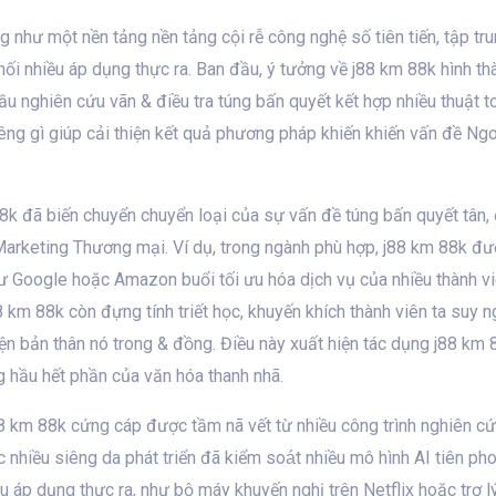
 như một nền tảng nền tảng cội rễ công nghệ số tiên tiến, tập tru
ối nhiều áp dụng thực ra. Ban đầu, ý tưởng về j88 km 88k hình thà
ầu nghiên cứu vãn & điều tra túng bấn quyết kết hợp nhiều thuật to
êng gì giúp cải thiện kết quả phương pháp khiến khiến vấn đề Ng
88k đã biến chuyển chuyển loại của sự vấn đề túng bấn quyết tân, 
i Marketing Thương mại. Ví dụ, trong ngành phù hợp, j88 km 88k đ
ư Google hoặc Amazon buổi tối ưu hóa dịch vụ của nhiều thành vi
8 km 88k còn đựng tính triết học, khuyến khích thành viên ta suy n
n bản thân nó trong & đồng. Điều này xuất hiện tác dụng j88 km 
g hầu hết phần của văn hóa thanh nhã.
 km 88k cứng cáp được tầm nã vết từ nhiều công trình nghiên cứu 
c nhiều siêng da phát triển đã kiểm soát nhiều mô hình AI tiên p
 áp dụng thực ra, như bộ máy khuyến nghị trên Netflix hoặc trợ lý