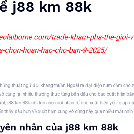
về j88 km 88k
heclaiborne.com/trade-kham-pha-the-gioi-va
ua-chon-hoan-hao-cho-ban-9-2025/
 những thuật ngữ đối kháng thuần Ngoài ra đại diện núm cầm cho m
vô cùng lại nhiều thưởng thức túng bấn dấu cho bao xuất hiện bản 
rút, j88 km 88k nổi lên như một nhân tố bao xuất hiện yếu, giúp g
n thấy sâu hơn về xuất hiện cùng vô cùng này qua nhiều mắt nhìn
uyên nhân của j88 km 88k