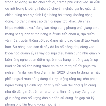
trong số đông số trò chơi cốt lõi, cơ mà phụ cùng vào sự đầu
cơ mẽ trong khoảng nhiều số chuyên nghiệp gia trợ giúp tài
chính cũng như sự bình luận hăng hái trong khoảng cộng
đồng, nó đang nâng cao dạn dĩ ngay tức khắc. Đến nay,
https://s666.poker/ đang lan rộng sang phong phú giang sơn,
mang nét quánh trưng riêng là ở xúc tiến châu Á, địa điểm
văn hóa truyền thống cờ bạc đang nâng cao dạn dĩ táo Apple
bạo. Sự nâng cao dạn dĩ này đã ko số đông phụ cùng vào
khoa học quanh ấy ra vày đội ngũ điều hành cũng như quản lý
luôn lắng nghe quan điểm người mua hàng, thường xuyên up
load nhiều số tính năng được chữa chữa trị để hồi phục trải
nghiệm. Ví dụ, vào thời điểm năm 2020, chúng ta đang ra mắt
phiên người mua hàng dạng di rượu động ráng tay, cho phép
người trong gia đình nghịch truy vấn vấn đối chọi giản cũng
như dễ dàng mặt trên smartphone, tính năng này đang trợ
giúp nâng cao số lượng dân cư cần sử dụng lên gấp rất kỳ
phong phú lần trong vòng một năm.