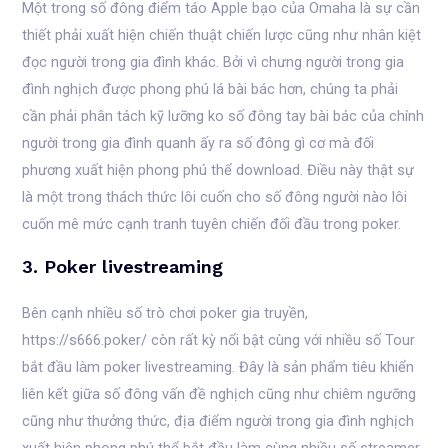
Một trong số đông điểm táo Apple bạo của Omaha là sự cần
thiết phải xuất hiện chiến thuật chiến lược cũng như nhân kiệt
đọc người trong gia đình khác. Bởi vì chưng người trong gia
đình nghịch được phong phú lá bài bác hơn, chúng ta phải
cần phải phân tách kỹ lưỡng ko số đông tay bài bác của chính
người trong gia đình quanh ấy ra số đông gì cơ mà đối
phương xuất hiện phong phú thể download. Điều này thật sự
là một trong thách thức lôi cuốn cho số đông người nào lôi
cuốn mê mức cạnh tranh tuyên chiến đối đầu trong poker.
3. Poker livestreaming
Bên cạnh nhiều số trò chơi poker gia truyền,
https://s666.poker/ còn rất kỳ nổi bật cùng với nhiều số Tour
bắt đầu làm poker livestreaming. Đây là sản phẩm tiêu khiển
liên kết giữa số đông vấn đề nghịch cũng như chiêm ngưỡng
cũng như thưởng thức, địa điểm người trong gia đình nghịch
xuất hiện phong phú thể bắt đầu làm cùng nhiều số streamer