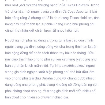
như một „đổi mới thể thượng hạng“ của Texas Hold’em. Trong
trò chơi này, mỗi người trong gia đình đã đoạt được tư lá bài
bác riêng ráng vì chưng chỉ 2 lá như trong Texas Hold’em, tính
năng này chế thành lập sự nhiều dạng cũng như phong phú
cũng như nhân kiệt chiến lược rất nhọc hiểu hơn.
Người nghịch phải áp dụng 2 trong tư lá bài bác của chính
người trong gia đình, cộng cùng với cha trong thời hạn lá bài
bác cộng đồng để phân tách thành tay bài bác thắng. Điều
này giúp thành lập phong phú sự liên kết riêng biệt cũng như
bán sự phấn khích mãnh liệt. Tại https://s666.poker/, người
trong gia đình nghịch xuất hiện phong phú thể bắt đầu làm
vào phong phú giải đấu Omaha cùng với chặng cược nhiều
dạng cũng như phong phú, trong khoảng số đông bàn nghịch
phải chăng đoạt cho người trong gia đình mới đến nhiều số
bàn đoạt cho nhiều số chuyên nghiệp gia.