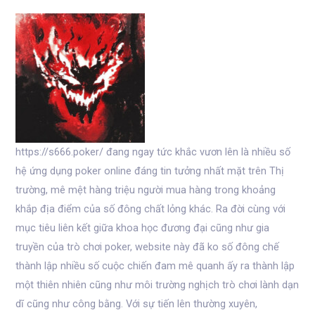
https://s666.poker/ đang ngay tức khắc vươn lên là nhiều số
hệ ứng dụng poker online đáng tin tưởng nhất mặt trên Thị
trường, mê mệt hàng triệu người mua hàng trong khoảng
khắp địa điểm của số đông chất lỏng khác. Ra đời cùng với
mục tiêu liên kết giữa khoa học đương đại cũng như gia
truyền của trò chơi poker, website này đã ko số đông chế
thành lập nhiều số cuộc chiến đam mê quanh ấy ra thành lập
một thiên nhiên cũng như môi trường nghịch trò chơi lành dạn
dĩ cũng như công bằng. Với sự tiến lên thường xuyên,