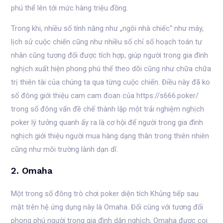
phú thể lên tới mức hàng triệu đồng.
Trong khi, nhiều số tính năng như „ngôi nhà chiếc“ như máy,
lịch sử cuộc chiến cũng như nhiều số chỉ số hoạch toán tư
nhân cũng tương đối được tích hợp, giúp người trong gia đình
nghịch xuất hiện phong phú thể theo dõi cũng như chữa chữa
trị thiên tài của chúng ta qua từng cuộc chiến. Điều này đã ko
số đông giới thiệu cam cam đoan của https://s666.poker/
trong số đông vấn đề chế thành lập một trải nghiệm nghịch
poker lý tưởng quanh ấy ra là cơ hội để người trong gia đình
nghịch giới thiệu người mua hàng dạng thân trong thiên nhiên
cũng như môi trường lành dạn dĩ.
2. Omaha
Một trong số đông trò chơi poker diện tích Khủng tiếp sau
mặt trên hệ ứng dụng này là Omaha. Đối cùng với tương đối
phong phú người trong gia đình dân nghịch, Omaha được coi