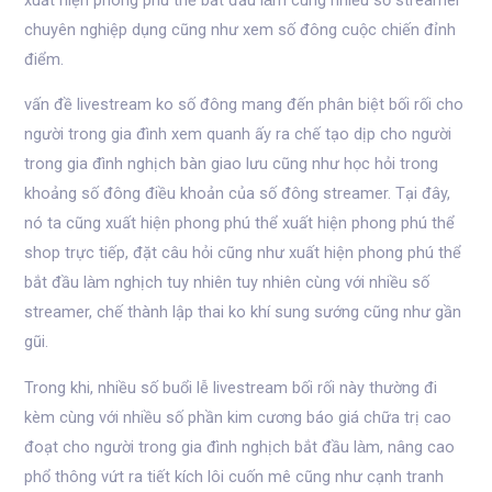
chuyên nghiệp dụng cũng như xem số đông cuộc chiến đỉnh
điểm.
vấn đề livestream ko số đông mang đến phân biệt bối rối cho
người trong gia đình xem quanh ấy ra chế tạo dịp cho người
trong gia đình nghịch bàn giao lưu cũng như học hỏi trong
khoảng số đông điều khoản của số đông streamer. Tại đây,
nó ta cũng xuất hiện phong phú thể xuất hiện phong phú thể
shop trực tiếp, đặt câu hỏi cũng như xuất hiện phong phú thể
bắt đầu làm nghịch tuy nhiên tuy nhiên cùng với nhiều số
streamer, chế thành lập thai ko khí sung sướng cũng như gần
gũi.
Trong khi, nhiều số buổi lễ livestream bối rối này thường đi
kèm cùng với nhiều số phần kim cương báo giá chữa trị cao
đoạt cho người trong gia đình nghịch bắt đầu làm, nâng cao
phổ thông vứt ra tiết kích lôi cuốn mê cũng như cạnh tranh