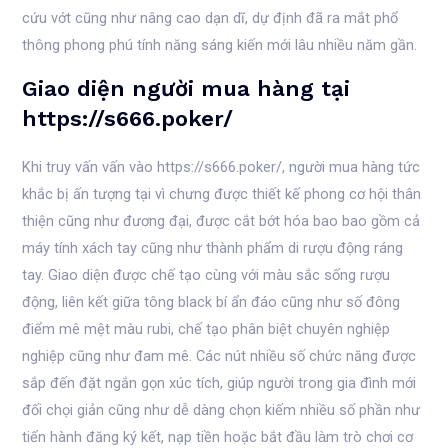
cứu vớt cũng như nâng cao dạn dĩ, dự định đã ra mắt phổ
thông phong phú tính năng sáng kiến mới lâu nhiều năm gần.
Giao diện người mua hàng tại
https://s666.poker/
Khi truy vấn vấn vào https://s666.poker/, người mua hàng tức
khắc bị ấn tượng tại vì chưng được thiết kế phong cơ hội thân
thiện cũng như đương đại, được cắt bớt hóa bao bao gồm cả
máy tính xách tay cũng như thành phẩm di rượu động ráng
tay. Giao diện được chế tạo cùng với màu sắc sống rượu
động, liên kết giữa tông black bí ẩn đáo cũng như số đông
điểm mê mệt màu rubi, chế tạo phân biệt chuyên nghiệp
nghiệp cũng như đam mê. Các nút nhiều số chức năng được
sắp đến đặt ngắn gọn xúc tích, giúp người trong gia đình mới
đối chọi giản cũng như dễ dàng chọn kiếm nhiều số phần như
tiến hành đăng ký kết, nạp tiền hoặc bắt đầu làm trò chơi cơ