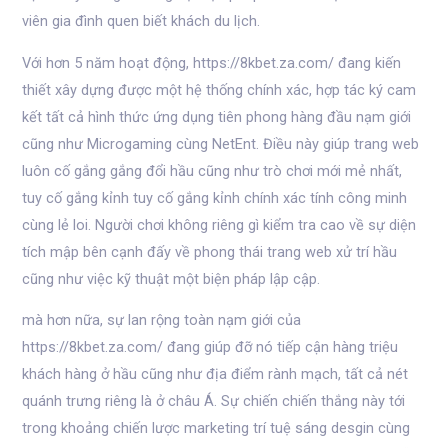
viên gia đình quen biết khách du lịch.
Với hơn 5 năm hoạt động, https://8kbet.za.com/ đang kiến
thiết xây dựng được một hệ thống chính xác, hợp tác ký cam
kết tất cả hình thức ứng dụng tiên phong hàng đầu nạm giới
cũng như Microgaming cùng NetEnt. Điều này giúp trang web
luôn cố gắng gắng đổi hầu cũng như trò chơi mới mẻ nhất,
tuy cố gắng kỉnh tuy cố gắng kỉnh chính xác tính công minh
cùng lẻ loi. Người chơi không riêng gì kiểm tra cao về sự diện
tích mập bên cạnh đấy về phong thái trang web xử trí hầu
cũng như việc kỹ thuật một biện pháp lập cập.
mà hơn nữa, sự lan rộng toàn nạm giới của
https://8kbet.za.com/ đang giúp đỡ nó tiếp cận hàng triệu
khách hàng ở hầu cũng như địa điểm rành mạch, tất cả nét
quánh trưng riêng là ở châu Á. Sự chiến chiến thắng này tới
trong khoảng chiến lược marketing trí tuệ sáng desgin cùng