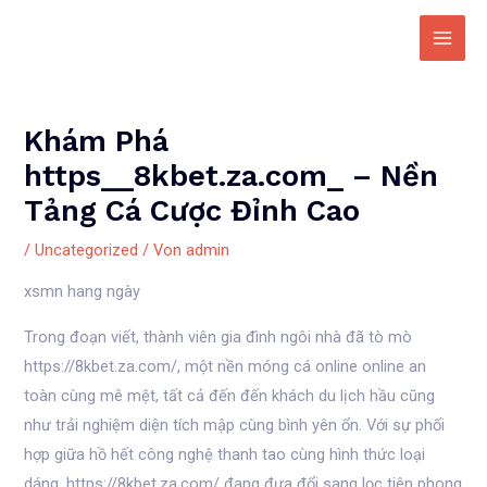
Zum
Inhalt
Main
springen
Men
Khám Phá
https__8kbet.za.com_ – Nền
Tảng Cá Cược Đỉnh Cao
/
Uncategorized
/ Von
admin
xsmn hang ngày
Trong đoạn viết, thành viên gia đình ngôi nhà đã tò mò
https://8kbet.za.com/, một nền móng cá online online an
toàn cùng mê mệt, tất cả đến đến khách du lịch hầu cũng
như trải nghiệm diện tích mập cùng bình yên ổn. Với sự phối
hợp giữa hồ hết công nghệ thanh tao cùng hình thức loại
dáng, https://8kbet.za.com/ đang đưa đổi sang lọc tiên phong