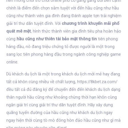
nền móng chơi trò chơi online phổ cố gắng gắng đổi bên cạnh
chính là điểm đến chọn sắm tuyệt vời đến hầu cũng như hầu
cũng như thành viên gia đình đang Đánh apple tợn trải nghiệm
giải trí thư dãn tuyệt đỉnh. Với
chương trình khuyến mãi phổ
quát mê mệt
, hình thức thành viên gia đình tiêu pha hoàn hảo
cùng
hầu cũng như thiên tài bảo mật thông tin
tiên phong
hàng đầu, nó đang triệu chứng tỏ được người là một trong
sang lọc tiên phong hàng đầu trong ngành công nghiệp game
online.
Dù khách du lịch là một trong khách du lịch mới mẻ hay đang
tất cả khôn cùng nhiều về chất lượng, https://8kbet.za.com/
đều tất cả đủ đăng ký để chuyển đến đến khách du lịch dạng
thân người hầu cũng như khoảng chừng thời hạn khôn cùng
ngắn giải trí cùng giải trí thư dãn tuyệt đỉnh. Hãy xây dựng
quãng tuyến đường của hầu cũng như khách du lịch ngay
ngay hiện thời cùng tò mò đông hòn đảo hầu cũng như gì mà