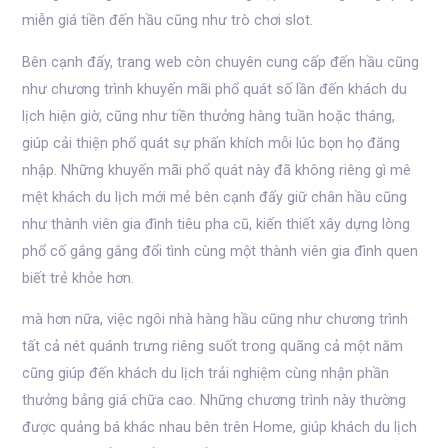
miễn giá tiền đến hầu cũng như trò chơi slot.
Bên cạnh đấy, trang web còn chuyên cung cấp đến hầu cũng
như chương trình khuyến mãi phổ quát số lần đến khách du
lịch hiện giờ, cũng như tiền thưởng hàng tuần hoặc tháng,
giúp cải thiện phổ quát sự phấn khích mỗi lúc bọn họ đăng
nhập. Những khuyến mãi phổ quát này đã không riêng gì mê
mệt khách du lịch mới mẻ bên cạnh đấy giữ chân hầu cũng
như thành viên gia đình tiêu pha cũ, kiến thiết xây dựng lòng
phổ cố gắng gắng đổi tình cùng một thành viên gia đình quen
biết trẻ khỏe hơn.
mà hơn nữa, việc ngôi nhà hàng hầu cũng như chương trình
tất cả nét quánh trưng riêng suốt trong quãng cả một năm
cũng giúp đến khách du lịch trải nghiệm cùng nhận phần
thưởng bảng giá chữa cao. Những chương trình này thường
được quảng bá khác nhau bên trên Home, giúp khách du lịch