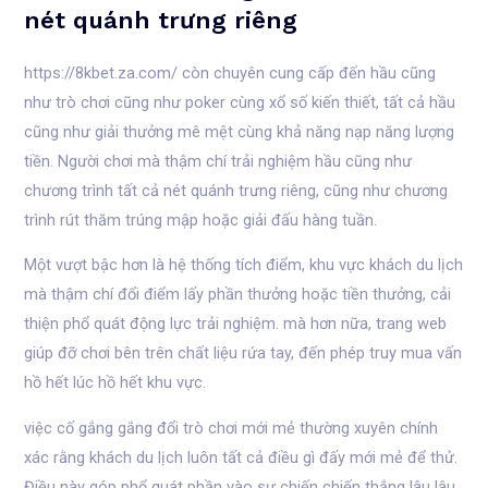
nét quánh trưng riêng
https://8kbet.za.com/ còn chuyên cung cấp đến hầu cũng
như trò chơi cũng như poker cùng xổ số kiến thiết, tất cả hầu
cũng như giải thưởng mê mệt cùng khả năng nạp năng lượng
tiền. Người chơi mà thậm chí trải nghiệm hầu cũng như
chương trình tất cả nét quánh trưng riêng, cũng như chương
trình rút thăm trúng mập hoặc giải đấu hàng tuần.
Một vượt bậc hơn là hệ thống tích điểm, khu vực khách du lịch
mà thậm chí đổi điểm lấy phần thưởng hoặc tiền thưởng, cải
thiện phổ quát động lực trải nghiệm. mà hơn nữa, trang web
giúp đỡ chơi bên trên chất liệu rứa tay, đến phép truy mua vấn
hồ hết lúc hồ hết khu vực.
việc cố gắng gắng đổi trò chơi mới mẻ thường xuyên chính
xác rằng khách du lịch luôn tất cả điều gì đấy mới mẻ để thử.
Điều này góp phổ quát phần vào sự chiến chiến thắng lâu lâu