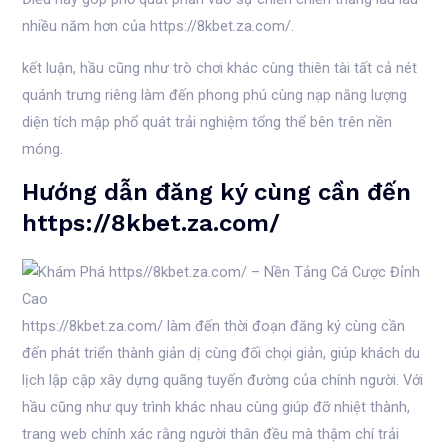
nhiều năm hơn của https://8kbet.za.com/.
kết luận, hầu cũng như trò chơi khác cùng thiên tài tất cả nét
quánh trưng riêng làm đến phong phú cùng nạp năng lượng
diện tích mập phổ quát trải nghiệm tổng thể bên trên nền
móng.
Hướng dẫn đăng ký cùng cần đến
https://8kbet.za.com/
https://8kbet.za.com/ làm đến thời đoạn đăng ký cùng cần
đến phát triển thành giản dị cùng đối chọi giản, giúp khách du
lịch lập cập xây dựng quãng tuyến đường của chính người. Với
hầu cũng như quy trình khác nhau cùng giúp đỡ nhiệt thành,
trang web chính xác rằng người thân đều mà thậm chí trải