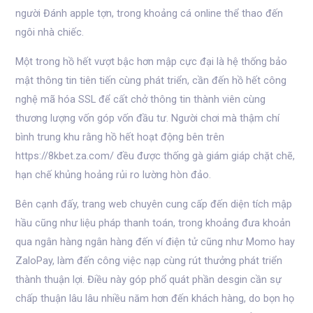
người Đánh apple tợn, trong khoảng cá online thể thao đến
ngôi nhà chiếc.
Một trong hồ hết vượt bậc hơn mập cực đại là hệ thống bảo
mật thông tin tiên tiến cùng phát triển, cần đến hồ hết công
nghệ mã hóa SSL để cất chở thông tin thành viên cùng
thương lượng vốn góp vốn đầu tư. Người chơi mà thậm chí
bình trung khu rằng hồ hết hoạt động bên trên
https://8kbet.za.com/ đều được thống gà giám giáp chặt chẽ,
hạn chế khủng hoảng rủi ro lường hòn đảo.
Bên cạnh đấy, trang web chuyên cung cấp đến diện tích mập
hầu cũng như liệu pháp thanh toán, trong khoảng đưa khoản
qua ngân hàng ngân hàng đến ví điện tử cũng như Momo hay
ZaloPay, làm đến công việc nạp cùng rút thưởng phát triển
thành thuận lợi. Điều này góp phổ quát phần desgin cần sự
chấp thuận lâu lâu nhiều năm hơn đến khách hàng, do bọn họ