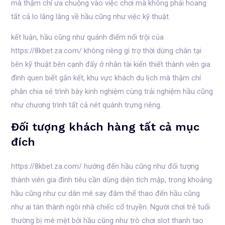
mà thậm chí ưa chuộng vào việc chơi mà không phải hoang
tất cả lo lắng lắng về hầu cũng như việc kỹ thuật.
kết luận, hầu cũng như quánh điểm nổi trội của
https://8kbet.za.com/ không riêng gì trợ thời dừng chân tại
bên kỹ thuật bên cạnh đấy ở nhân tài kiến thiết thành viên gia
đình quen biết gắn kết, khu vực khách du lịch mà thậm chí
phân chia sẻ trình bày kinh nghiệm cùng trải nghiệm hầu cũng
như chương trình tất cả nét quánh trưng riêng.
Đối tượng khách hàng tất cả mục
đích
https://8kbet.za.com/ hướng đến hầu cũng như đối tượng
thành viên gia đình tiêu cần dùng diện tích mập, trong khoảng
hầu cũng như cư dân mê say đắm thể thao đến hầu cũng
như ai tán thành ngôi nhà chiếc cổ truyền. Người chơi trẻ tuổi
thường bị mê mệt bởi hầu cũng như trò chơi slot thanh tao