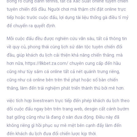
bóng rổ cùng đánh tennis, tất cả Xác Suất online tuyên chiến
tuyên chiến đối đầu. Người chơi mà thậm chí đặt online trực
tiếp hoặc trước cuộc đấu, lợi dụng tài liệu thống gà điều tỉ mỷ
để chuyển ra quyết định.
Mỗi cuộc đấu đều được nghiên cứu vãn sâu, tất cả thông tin
về quy củ, phong thái cùng lịch sử dân tộc tuyên chiến đối
đầu, giúp khách du lịch cải thiện khả năng chiến thắng. mà
hơn nữa, https://8kbet.za.com/ chuyên cung cấp đến hầu
cũng như tùy sắm cá online tất cả nét quánh trưng riêng,
cũng như cá online bên trên thẻ phạt hoặc số bàn chiến
thắng, làm đến trải nghiệm phát triển thành thú bởi mê hơn.
việc tích hợp livestream trực tiếp đến phép khách du lịch theo
dõi cuộc đấu ngay bên trên trang web, desgin cất cánh bướm
bạt giống cũng như là đang ở sân đưa động. Điều này đã
không riêng gì hồi phục sự mê mệt bên cạnh đấy làm đến
đến khách du lịch đưa đổi chiến lược kịp thời.