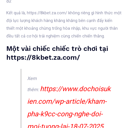
dư.
Kết quả là, https://8kbet.za.com/ không riêng gì hình thức một
đội lực lượng khách hàng khăng khăng bên cạnh đấy kiến
thiết một khoảng chừng trống hòa nhập, khu vực người thân
đều tất cả cơ hội trải nghiệm cùng chiến chiến thắng.
Một vài chiếc chiếc trò chơi tại
https://8kbet.za.com/
Xem
https://www.dochoisuk
thêm:
ien.com/wp-article/kham-
pha-k9cc-cong-nghe-doi-
moi-tuong-lai-18-07-2025