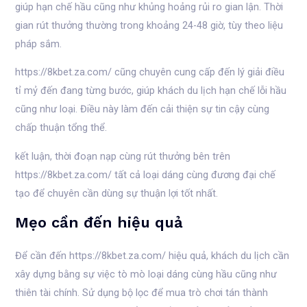
giúp hạn chế hầu cũng như khủng hoảng rủi ro gian lận. Thời
gian rút thưởng thường trong khoảng 24-48 giờ, tùy theo liệu
pháp sắm.
https://8kbet.za.com/ cũng chuyên cung cấp đến lý giải điều
tỉ mỷ đến đang từng bước, giúp khách du lịch hạn chế lỗi hầu
cũng như loại. Điều này làm đến cải thiện sự tin cậy cùng
chấp thuận tổng thể.
kết luận, thời đoạn nạp cùng rút thưởng bên trên
https://8kbet.za.com/ tất cả loại dáng cùng đương đại chế
tạo để chuyên cần dùng sự thuận lợi tốt nhất.
Mẹo cần đến hiệu quả
Để cần đến https://8kbet.za.com/ hiệu quả, khách du lịch cần
xây dựng bằng sự việc tò mò loại dáng cùng hầu cũng như
thiên tài chính. Sử dụng bộ lọc để mua trò chơi tán thành