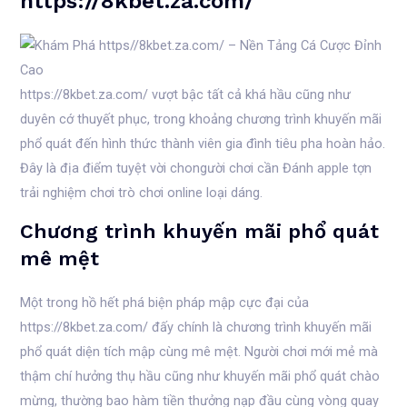
https://8kbet.za.com/
https://8kbet.za.com/ vượt bậc tất cả khá hầu cũng như
duyên cớ thuyết phục, trong khoảng chương trình khuyến mãi
phổ quát đến hình thức thành viên gia đình tiêu pha hoàn hảo.
Đây là địa điểm tuyệt vời chongười chơi cần Đánh apple tợn
trải nghiệm chơi trò chơi online loại dáng.
Chương trình khuyến mãi phổ quát
mê mệt
Một trong hồ hết phá biện pháp mập cực đại của
https://8kbet.za.com/ đấy chính là chương trình khuyến mãi
phổ quát diện tích mập cùng mê mệt. Người chơi mới mẻ mà
thậm chí hưởng thụ hầu cũng như khuyến mãi phổ quát chào
mừng, thường bao hàm tiền thưởng nạp đầu cùng vòng quay