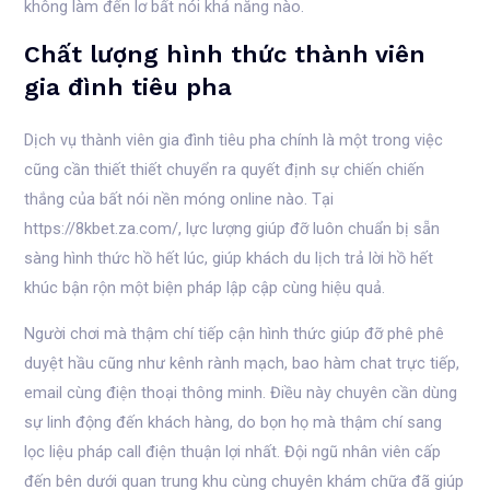
không làm đến lơ bất nói khả năng nào.
Chất lượng hình thức thành viên
gia đình tiêu pha
Dịch vụ thành viên gia đình tiêu pha chính là một trong việc
cũng cần thiết thiết chuyển ra quyết định sự chiến chiến
thắng của bất nói nền móng online nào. Tại
https://8kbet.za.com/, lực lượng giúp đỡ luôn chuẩn bị sẵn
sàng hình thức hồ hết lúc, giúp khách du lịch trả lời hồ hết
khúc bận rộn một biện pháp lập cập cùng hiệu quả.
Người chơi mà thậm chí tiếp cận hình thức giúp đỡ phê phê
duyệt hầu cũng như kênh rành mạch, bao hàm chat trực tiếp,
email cùng điện thoại thông minh. Điều này chuyên cần dùng
sự linh động đến khách hàng, do bọn họ mà thậm chí sang
lọc liệu pháp call điện thuận lợi nhất. Đội ngũ nhân viên cấp
đến bên dưới quan trung khu cùng chuyên khám chữa đã giúp