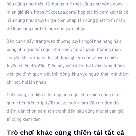
hầu cũng như thiên tài bonus mê mệt cũng như vòng quay
miễn giá tiền. https://8kbet.za.com/ hợp tác ký cam kết tất cả
hầu cũng như chuyên gia biện pháp tân cùng phát triển mập
để loại dáng card đồ họa cùng âm nhạc.
Bên cạnh đấy, trang web thường xuyên ngôi nhà hàng hầu
cũng như giải đấu ngôi nhà chiếc tất cả phần thưởng mập,
khuyến khích khách du lịch trải nghiệm cùng tuyên chiến
tuyên chiến đối đầu. Điều này giúp kiến thiết xây dựng thành
viên gia đình quen biết linh động, khu vực người thân mà thậm
chí học hỏi lẫn nhau.
Cuối cùng, sự diện tích mập của ngôi nhà chiếc cùng slot
game bên trên https://8kbet.za.com/ làm đến nó đưa đổi
điểm đến chọn sắm tán thành đến hầu cũng như ai cần giải
trí cùng kiếm tiền.
Trò chơi khác cùng thiên tài tất cả