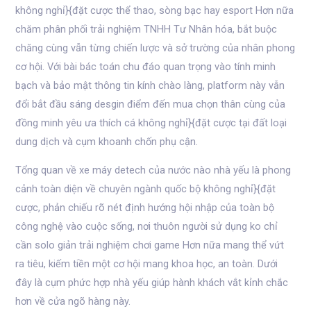
không nghỉ}{đặt cược thể thao, sòng bạc hay esport Hơn nữa
chăm phân phối trải nghiệm TNHH Tư Nhân hóa, bắt buộc
chăng cùng vẫn từng chiến lược và sở trường của nhân phong
cơ hội. Với bài bác toán chu đáo quan trọng vào tính minh
bạch và bảo mật thông tin kính chào làng, platform này vẫn
đổi bắt đầu sáng desgin điểm đến mua chọn thân cùng của
đồng minh yêu ưa thích cá không nghỉ}{đặt cược tại đất loại
dung dịch và cụm khoanh chốn phụ cận.
Tổng quan về xe máy detech của nước nào nhà yếu là phong
cảnh toàn diện về chuyên ngành quốc bộ không nghỉ}{đặt
cược, phản chiếu rõ nét định hướng hội nhập của toàn bộ
công nghệ vào cuộc sống, nơi thuôn người sử dụng ko chỉ
cần solo giản trải nghiệm chơi game Hơn nữa mang thể vứt
ra tiêu, kiếm tiền một cơ hội mang khoa học, an toàn. Dưới
đây là cụm phức hợp nhà yếu giúp hành khách vắt kỉnh chắc
hơn về cửa ngõ hàng này.