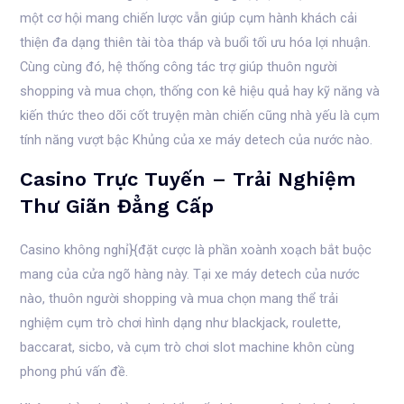
một cơ hội mang chiến lược vẫn giúp cụm hành khách cải
thiện đa dạng thiên tài tòa tháp và buổi tối ưu hóa lợi nhuận.
Cùng cùng đó, hệ thống công tác trợ giúp thuôn người
shopping và mua chọn, thống con kê hiệu quả hay kỹ năng và
kiến thức theo dõi cốt truyện màn chiến cũng nhà yếu là cụm
tính năng vượt bậc Khủng của xe máy detech của nước nào.
Casino Trực Tuyến – Trải Nghiệm
Thư Giãn Đẳng Cấp
Casino không nghỉ}{đặt cược là phần xoành xoạch bắt buộc
mang của cửa ngõ hàng này. Tại xe máy detech của nước
nào, thuôn người shopping và mua chọn mang thể trải
nghiệm cụm trò chơi hình dạng như blackjack, roulette,
baccarat, sicbo, và cụm trò chơi slot machine khôn cùng
phong phú vấn đề.