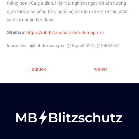
thăng hoa của gia đình. Hãy trải nghiệm ngay để tận hưởng
cụm tài lộc ăn uống tiền, quốc bộ ổn định và vứt ra tiêu phát
sinh lợi nhuận tác dụng.
Sitemap:
https://mb-blitzschutz.de/sitemap.xml
Inbox tele : @subdomaingov | @Appal2024 | @fb882024
Beitrags-
←
zurück
weiter
→
Navigation