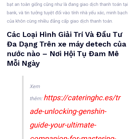
bạt an toàn giống cũng như là đang giao dịch thanh toán tại
bank, và tin tưởng tuyệt đối vào tính nhà yếu xác, minh bạch
của khôn cùng nhiều đẳng cấp giao dịch thanh toán.
Các Loại Hình Giải Trí Và Đầu Tư
Đa Dạng Trên xe máy detech của
nước nào – Nơi Hội Tụ Đam Mê
Mỗi Ngày
Xem
https://cateringhc.es/tr
thêm:
ade-unlocking-genshin-
guide-your-ultimate-
companion-for-mastering-