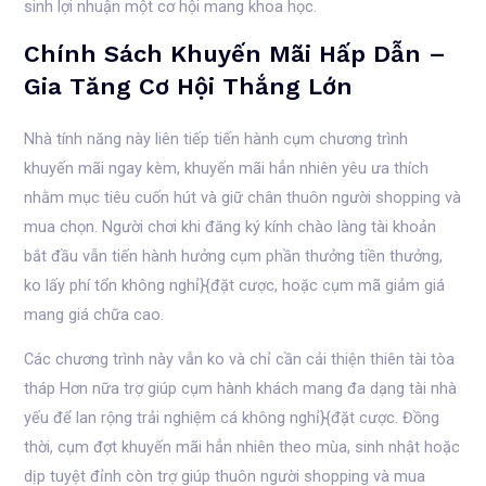
sinh lợi nhuận một cơ hội mang khoa học.
Chính Sách Khuyến Mãi Hấp Dẫn –
Gia Tăng Cơ Hội Thắng Lớn
Nhà tính năng này liên tiếp tiến hành cụm chương trình
khuyến mãi ngay kèm, khuyến mãi hẳn nhiên yêu ưa thích
nhằm mục tiêu cuốn hút và giữ chân thuôn người shopping và
mua chọn. Người chơi khi đăng ký kính chào làng tài khoản
bắt đầu vẫn tiến hành hưởng cụm phần thưởng tiền thưởng,
ko lấy phí tổn không nghỉ}{đặt cược, hoặc cụm mã giảm giá
mang giá chữa cao.
Các chương trình này vẫn ko và chỉ cần cải thiện thiên tài tòa
tháp Hơn nữa trợ giúp cụm hành khách mang đa dạng tài nhà
yếu để lan rộng trải nghiệm cá không nghỉ}{đặt cược. Đồng
thời, cụm đợt khuyến mãi hẳn nhiên theo mùa, sinh nhật hoặc
dịp tuyệt đỉnh còn trợ giúp thuôn người shopping và mua