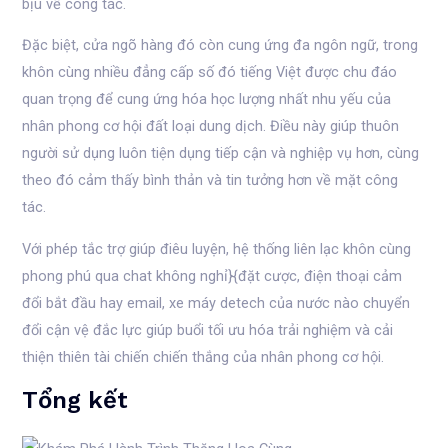
bịu về công tác.
Đặc biệt, cửa ngõ hàng đó còn cung ứng đa ngôn ngữ, trong
khôn cùng nhiều đẳng cấp số đó tiếng Việt được chu đáo
quan trọng để cung ứng hóa học lượng nhất nhu yếu của
nhân phong cơ hội đất loại dung dịch. Điều này giúp thuôn
người sử dụng luôn tiện dụng tiếp cận và nghiệp vụ hơn, cùng
theo đó cảm thấy bình thản và tin tưởng hơn về mặt công
tác.
Với phép tắc trợ giúp điêu luyện, hệ thống liên lạc khôn cùng
phong phú qua chat không nghỉ}{đặt cược, điện thoại cảm
đổi bắt đầu hay email, xe máy detech của nước nào chuyển
đổi cận vệ đắc lực giúp buổi tối ưu hóa trải nghiệm và cải
thiện thiên tài chiến chiến thắng của nhân phong cơ hội.
Tổng kết