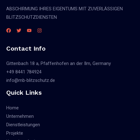
ABSCHIRMUNG IHRES EIGENTUMS MIT ZUVERLÄSSIGEN
BLITZSCHUTZDIENSTEN
Contact Info
Gittenbach 18 a, Pfaffenhofen an der Ilm, Germany
+49 8441 784924
info@mb-blitzschutz.de
Quick Links
Home
Unternehmen
Dienstleistungen
Projekte