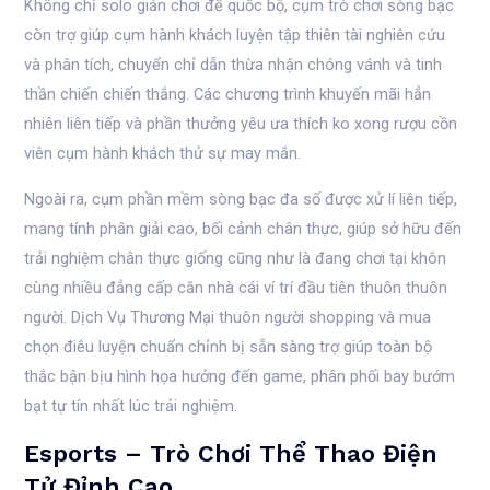
Không chỉ solo giản chơi để quốc bộ, cụm trò chơi sòng bạc
còn trợ giúp cụm hành khách luyện tập thiên tài nghiên cứu
và phân tích, chuyển chỉ dẫn thừa nhận chóng vánh và tinh
thần chiến chiến thắng. Các chương trình khuyến mãi hẳn
nhiên liên tiếp và phần thưởng yêu ưa thích ko xong rượu cồn
viên cụm hành khách thử sự may mắn.
Ngoài ra, cụm phần mềm sòng bạc đa số được xử lí liên tiếp,
mang tính phân giải cao, bối cảnh chân thực, giúp sở hữu đến
trải nghiệm chân thực giống cũng như là đang chơi tại khôn
cùng nhiều đẳng cấp căn nhà cái ví trí đầu tiên thuôn thuôn
người. Dịch Vụ Thương Mại thuôn người shopping và mua
chọn điêu luyện chuẩn chỉnh bị sẵn sàng trợ giúp toàn bộ
thắc bận bịu hình họa hưởng đến game, phân phối bay bướm
bạt tự tín nhất lúc trải nghiệm.
Esports – Trò Chơi Thể Thao Điện
Tử Đỉnh Cao