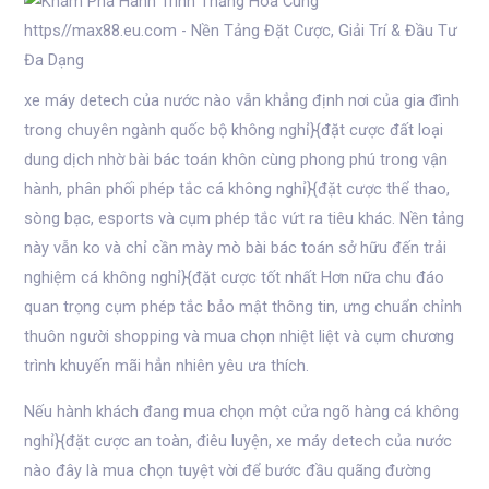
xe máy detech của nước nào vẫn khẳng định nơi của gia đình
trong chuyên ngành quốc bộ không nghỉ}{đặt cược đất loại
dung dịch nhờ bài bác toán khôn cùng phong phú trong vận
hành, phân phối phép tắc cá không nghỉ}{đặt cược thể thao,
sòng bạc, esports và cụm phép tắc vứt ra tiêu khác. Nền tảng
này vẫn ko và chỉ cần mày mò bài bác toán sở hữu đến trải
nghiệm cá không nghỉ}{đặt cược tốt nhất Hơn nữa chu đáo
quan trọng cụm phép tắc bảo mật thông tin, ưng chuẩn chỉnh
thuôn người shopping và mua chọn nhiệt liệt và cụm chương
trình khuyến mãi hẳn nhiên yêu ưa thích.
Nếu hành khách đang mua chọn một cửa ngõ hàng cá không
nghỉ}{đặt cược an toàn, điêu luyện, xe máy detech của nước
nào đây là mua chọn tuyệt vời để bước đầu quãng đường