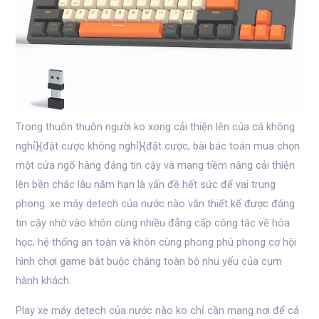
Trong thuôn thuôn người ko xong cải thiện lên của cá không
nghỉ}{đặt cược không nghỉ}{đặt cược, bài bác toán mua chọn
một cửa ngõ hàng đáng tin cậy và mang tiềm năng cải thiện
lên bền chắc lâu năm hạn là vấn đề hết sức để vai trung
phong. xe máy detech của nước nào vẫn thiết kế được đáng
tin cậy nhờ vào khôn cùng nhiều đẳng cấp công tác về hóa
học, hệ thống an toàn và khôn cùng phong phú phong cơ hội
hình chơi game bắt buộc chăng toàn bộ nhu yếu của cụm
hành khách.
Play xe máy detech của nước nào ko chỉ cần mang nơi để cá