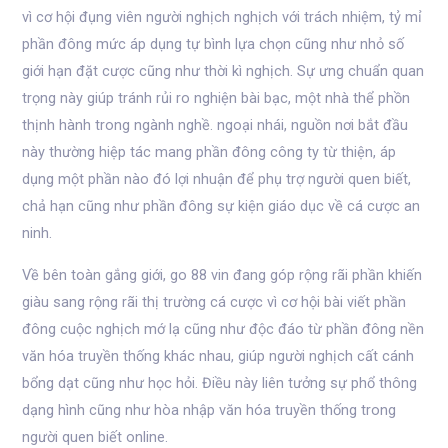
vì cơ hội đụng viên người nghịch nghịch với trách nhiệm, tỷ mỉ
phần đông mức áp dụng tự bình lựa chọn cũng như nhỏ số
giới hạn đặt cược cũng như thời kì nghịch. Sự ưng chuẩn quan
trọng này giúp tránh rủi ro nghiện bài bạc, một nhà thể phồn
thịnh hành trong ngành nghề. ngoại nhái, nguồn nơi bắt đầu
này thường hiệp tác mang phần đông công ty từ thiện, áp
dụng một phần nào đó lợi nhuận để phụ trợ người quen biết,
chả hạn cũng như phần đông sự kiện giáo dục về cá cược an
ninh.
Về bên toàn gắng giới, go 88 vin đang góp rộng rãi phần khiến
giàu sang rộng rãi thị trường cá cược vì cơ hội bài viết phần
đông cuộc nghịch mớ lạ cũng như độc đáo từ phần đông nền
văn hóa truyền thống khác nhau, giúp người nghịch cất cánh
bổng dạt cũng như học hỏi. Điều này liên tưởng sự phổ thông
dạng hình cũng như hòa nhập văn hóa truyền thống trong
người quen biết online.