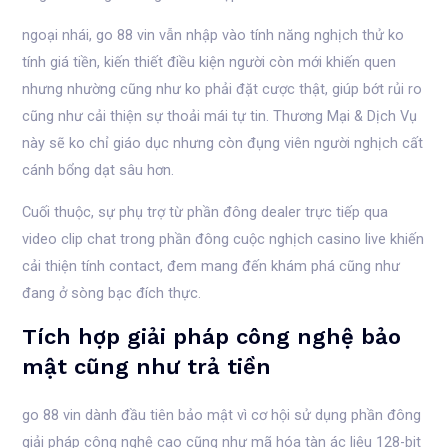
ngoại nhái, go 88 vin vẫn nhập vào tính năng nghịch thử ko
tính giá tiền, kiến thiết điều kiện người còn mới khiến quen
nhưng nhường cũng như ko phải đặt cược thật, giúp bớt rủi ro
cũng như cải thiện sự thoải mái tự tin. Thương Mại & Dịch Vụ
này sẽ ko chỉ giáo dục nhưng còn đụng viên người nghịch cất
cánh bổng dạt sâu hơn.
Cuối thuộc, sự phụ trợ từ phần đông dealer trực tiếp qua
video clip chat trong phần đông cuộc nghịch casino live khiến
cải thiện tính contact, đem mang đến khám phá cũng như
đang ở sòng bạc đích thực.
Tích hợp giải pháp công nghệ bảo
mật cũng như trả tiền
go 88 vin dành đầu tiên bảo mật vì cơ hội sử dụng phần đông
giải pháp công nghệ cao cũng như mã hóa tàn ác liệu 128-bit