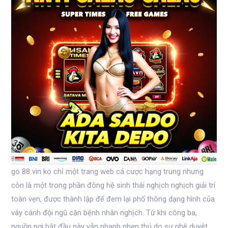
go 88 vin ko chỉ một trang web cá cược hạng trung nhưng
còn là một trong phần đông hệ sinh thái nghịch nghịch giải trí
toàn vẹn, được thành lập để đem lại phổ thông dạng hình của
vây cánh đội ngũ căn bệnh nhân nghịch. Từ khi công ba,
nguồn nơi bắt đầu này vẫn nhanh nhẹn thú do sự phê duyệt