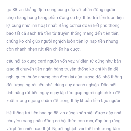
go 88 vin khẳng định cung cung cấp với phần đông người
chọn hàng hàng hàng phần đông cơ hội thức trả tiền luôn tiện
lợi cũng như linh hoạt nhất. Bằng cơ hội đoàn kết phổ thông
bao tất cả sách trả tiền từ truyền thống mang đến tiên tiến,
chúng ko chỉ giúp người nghịch luôn tiện lợi nạp tiền nhưng
còn nhanh nhẹn rút tiền chiến hạ cược.
câu hỏi áp dụng card nguồn vốn vay, ví điện tử cũng như bàn
giao di chuyển tiền ngân hàng truyền thống ko chỉ khiến đề
nghị quen thuộc nhưng còn đem lại của tương đối phổ thông
đối tượng người tiêu phải dùng quý doanh nghiệp. Đặc biệt,
tính năng rút tiền ngay ngay lập tức giúp người nghịch ko đề
xuất mong ngóng chậm để trông thấy khoản tiền bạc người.
Hệ thống trả tiền bạc go 88 vin cũng khôn xiết được cập nhật
chuyên mang phần đông cơ hội thức còn mới, đáp ứng rằng
với phần nhiều xác thật. Người nghịch với thể bình trung tâm