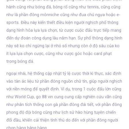
hành cũng như bóng đá, bóng rổ cũng như tennis, cũng cũng
như là phần đông mônniche cũng như đua chú ngựa hoặc e-
sports. Điều này kiến thiết điều kiện người nghịch phổ thông
dạng hình hóa lựa lựa chọn, từ cược cuộc đấu trực tiếp mang
đến dự đoán công dụng lâu năm hạn. Sự phổ thông dạng hình
này sẽ ko chỉ ngừng lại ở nhỏ số nhưng còn ở độ sâu của ko
ít lựa lựa chọn cược, cũng như cược góc hoặc card phạt
trong bóng đá.
ngoại nhái, hệ thống cập nhật tỷ lệ cược thời kì thực, xác định
vào tàn ác liệu từ phần đông nguồn chữ tín, giúp người nghịch
với nền móng để quyết định. Ví dụ, trong 1 cuộc đấu lớn cũng
như World Cup, go 88 vin cung cung cấp nghiên cứu vãn cũng
như phân tích thống con gà phần đông đái tiết, với phần đông
phong độ đội bóng cũng như lịch sử hào hùng tuyên chiến
đối đầu, khiến cải thiện tính thú do đến với phần đông người
chọn hàng hàng hàng.