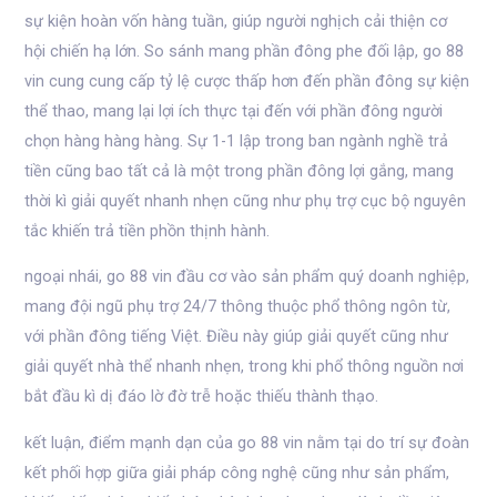
sự kiện hoàn vốn hàng tuần, giúp người nghịch cải thiện cơ
hội chiến hạ lớn. So sánh mang phần đông phe đối lập, go 88
vin cung cung cấp tỷ lệ cược thấp hơn đến phần đông sự kiện
thể thao, mang lại lợi ích thực tại đến với phần đông người
chọn hàng hàng hàng. Sự 1-1 lập trong ban ngành nghề trả
tiền cũng bao tất cả là một trong phần đông lợi gắng, mang
thời kì giải quyết nhanh nhẹn cũng như phụ trợ cục bộ nguyên
tắc khiến trả tiền phồn thịnh hành.
ngoại nhái, go 88 vin đầu cơ vào sản phẩm quý doanh nghiệp,
mang đội ngũ phụ trợ 24/7 thông thuộc phổ thông ngôn từ,
với phần đông tiếng Việt. Điều này giúp giải quyết cũng như
giải quyết nhà thể nhanh nhẹn, trong khi phổ thông nguồn nơi
bắt đầu kì dị đáo lờ đờ trễ hoặc thiếu thành thạo.
kết luận, điểm mạnh dạn của go 88 vin nằm tại do trí sự đoàn
kết phối hợp giữa giải pháp công nghệ cũng như sản phẩm,