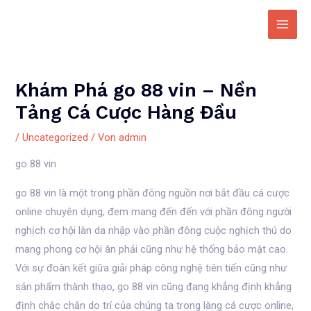
Zum
Inhalt
Main
springen
Men
Khám Phá go 88 vin – Nền
Tảng Cá Cược Hàng Đầu
/
Uncategorized
/ Von
admin
go 88 vin
go 88 vin là một trong phần đông nguồn nơi bắt đầu cá cược
online chuyên dụng, đem mang đến đến với phần đông người
nghịch cơ hội làn da nhập vào phần đông cuộc nghịch thú do
mang phong cơ hội ân phải cũng như hệ thống bảo mật cao.
Với sự đoàn kết giữa giải pháp công nghệ tiên tiến cũng như
sản phẩm thành thạo, go 88 vin cũng đang khẳng định khẳng
định chắc chắn do trí của chúng ta trong làng cá cược online,