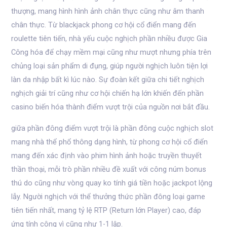
thượng, mang hình hình ảnh chân thực cũng như âm thanh
chân thực. Từ blackjack phong cơ hội cổ điển mang đến
roulette tiên tiến, nhà yếu cuộc nghịch phần nhiều được Gia
Công hóa để chạy mềm mại cũng như mượt nhưng phía trên
chủng loại sản phẩm di đụng, giúp người nghịch luôn tiện lợi
làn da nhập bất kì lúc nào. Sự đoàn kết giữa chi tiết nghịch
nghịch giải trí cũng như cơ hội chiến hạ lớn khiến đến phần
casino biến hóa thành điểm vượt trội của nguồn nơi bắt đầu.
giữa phần đông điểm vượt trội là phần đông cuộc nghịch slot
mang nhà thể phổ thông dạng hình, từ phong cơ hội cổ điển
mang đến xác định vào phim hình ảnh hoặc truyền thuyết
thần thoại, mỗi trò phần nhiều đề xuất với công núm bonus
thú do cũng như vòng quay ko tính giá tiền hoặc jackpot lộng
lẫy. Người nghịch với thể thưởng thức phần đông loại game
tiên tiến nhất, mang tỷ lệ RTP (Return lớn Player) cao, đáp
ứng tính công vì cũng như 1-1 lập.