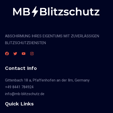
ABSCHIRMUNG IHRES EIGENTUMS MIT ZUVERLÄSSIGEN
BLITZSCHUTZDIENSTEN
Contact Info
Gittenbach 18 a, Pfaffenhofen an der Ilm, Germany
+49 8441 784924
info@mb-blitzschutz.de
Quick Links