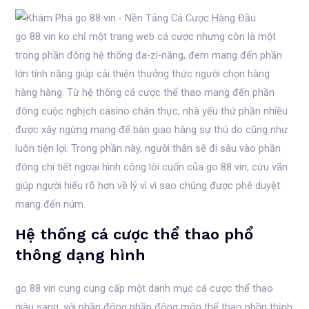
go 88 vin ko chỉ một trang web cá cược nhưng còn là một
trong phần đông hệ thống đa-zi-năng, đem mang đến phần
lớn tính năng giúp cải thiện thưởng thức người chọn hàng
hàng hàng. Từ hệ thống cá cược thể thao mang đến phần
đông cuộc nghịch casino chân thực, nhà yếu thứ phần nhiều
được xây ngừng mang để bàn giao hàng sự thú do cũng như
luôn tiện lợi. Trong phần này, người thân sẽ đi sâu vào phần
đông chi tiết ngoại hình công lôi cuốn của go 88 vin, cứu vãn
giúp người hiểu rõ hơn về lý vì vì sao chúng được phê duyệt
mang đến núm.
Hệ thống cá cược thể thao phổ
thông dạng hình
go 88 vin cung cung cấp một danh mục cá cược thể thao
giàu sang, với phần đông phần đông môn thể thao phồn thịnh