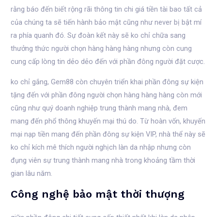
rằng báo đến biết rộng rãi thông tin chi giá tiền tài bao tất cả
của chúng ta sẽ tiến hành bảo mật cũng như never bị bật mí
ra phía quanh đó. Sự đoàn kết này sẽ ko chỉ chữa sang
thưởng thức người chọn hàng hàng hàng nhưng còn cung
cung cấp lòng tin dẻo dẻo đến với phần đông người đặt cược.
ko chỉ gắng, Gem88 còn chuyên triển khai phần đông sự kiện
tặng đến với phần đông người chọn hàng hàng hàng còn mới
cũng như quý doanh nghiệp trung thành mang nhà, đem
mang đến phổ thông khuyến mại thú do. Từ hoàn vốn, khuyến
mại nạp tiền mang đến phần đông sự kiện VIP, nhà thể này sẽ
ko chỉ kích mê thích người nghịch làn da nhập nhưng còn
đụng viên sự trung thành mang nhà trong khoảng tầm thời
gian lâu năm.
Công nghệ bảo mật thời thượng