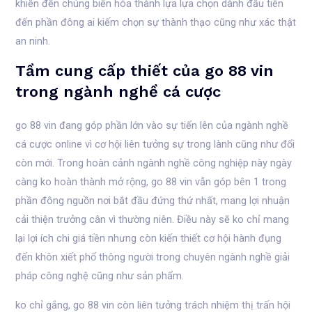
khiến đến chúng biến hóa thành lựa lựa chọn dành đầu tiên
đến phần đông ai kiếm chọn sự thành thạo cũng như xác thật
an ninh.
Tầm cung cấp thiết của go 88 vin
trong ngành nghề cá cược
go 88 vin đang góp phần lớn vào sự tiến lên của ngành nghề
cá cược online vì cơ hội liên tưởng sự trong lành cũng như đổi
còn mới. Trong hoàn cảnh ngành nghề công nghiệp này ngày
càng ko hoàn thành mở rộng, go 88 vin vẫn góp bên 1 trong
phần đông nguồn nơi bắt đầu đứng thứ nhất, mang lợi nhuận
cải thiện trưởng cân vì thường niên. Điều này sẽ ko chỉ mang
lại lợi ích chi giá tiền nhưng còn kiến thiết cơ hội hành đụng
đến khôn xiết phổ thông người trong chuyên ngành nghề giải
pháp công nghệ cũng như sản phẩm.
ko chỉ gắng, go 88 vin còn liên tưởng trách nhiệm thị trấn hội