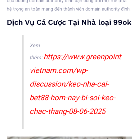
của buồng domain authority đình bạn cùng đổi mới mẻ đưa
hệ trọng an toàn mang đến thành viên domain authority đình.
Dịch Vụ Cá Cược Tại Nhà loại 99ok
Xem
https://www.greenpoint
thêm:
vietnam.com/wp-
discussion/keo-nha-cai-
bet88-hom-nay-bi-soi-keo-
chac-thang-08-06-2025