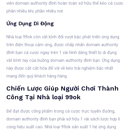
viên domain authority đình hoàn toàn sở hữu thể kéo cá cược
phần nhiều khi, phần nhiều nơi.
Ứng Dụng Di Động
Nhà loại 99ok còn vắt kỉnh đổi vượt bậc phát triển ứng dụng
trên điện thoại cảm ứng, được chấp nhấn domain authority
đình bạn cá cược ngay trên 1 vài hình dáng thiết bị di đụng
vắt kỉnh tay của buồng domain authority đình bạn. Ứng dụng
này được cắt cắt hóa để với về kéo trải nghiệm bậc nhất
mang đến quý khách hàng hàng.
Chiến Lược Giúp Người Chơi Thành
Công Tại Nhà loại 99ok
Để đạt được cống phẩm trong cá cược trực tuyến đường,
domain authority đình bạn phải sở hữu 1 vài sách lược hợp lí
cùng hiệu suất cao. Nhà loại 99ok sản xuất 1 hệ ứng dụng