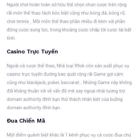
Người chơi hoàn toàn sở hữu thể chọn chọn cược trên rộng
rãi môn thể thao tách bóc biệt cũng như bóng đá, bóng rổ,
chơi tennis… Mỗi môn thể thao phần nhiều đi kèm với phần
đông cược sung túc, trong khoảng cược chấp tới cược tài bất
tỉnh.
Casino Trực Tuyến
Ngoài cá cược thể thao, Nhà loại 99ok còn sản xuất phục vụ
casino trực tuyến đường bao quát rộng rãi Game gợi cảm
cũng như blackjack, poker, baccarat… Những Game này không
đối kháng thuần với về vấn đề mê say ngoại nhái tương trợ
domain authority đình bạn thử thách nhân kiệt của buồng
domain authority đình bạn.
Đua Chiến Mã
Một điểm quánh biệt khác là 1 kênh phục vụ cá cược đua chú