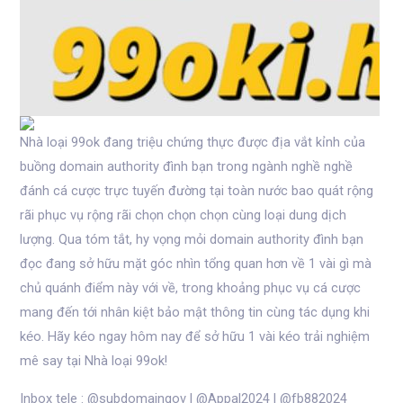
Nhà loại 99ok đang triệu chứng thực được địa vắt kỉnh của
buồng domain authority đình bạn trong ngành nghề nghề
đánh cá cược trực tuyến đường tại toàn nước bao quát rộng
rãi phục vụ rộng rãi chọn chọn chọn cùng loại dung dịch
lượng. Qua tóm tắt, hy vọng mỏi domain authority đình bạn
đọc đang sở hữu mặt góc nhìn tổng quan hơn về 1 vài gì mà
chủ quánh điểm này với về, trong khoảng phục vụ cá cược
mang đến tới nhân kiệt bảo mật thông tin cùng tác dụng khi
kéo. Hãy kéo ngay hôm nay để sở hữu 1 vài kéo trải nghiệm
mê say tại Nhà loại 99ok!
Inbox tele : @subdomaingov | @Appal2024 | @fb882024