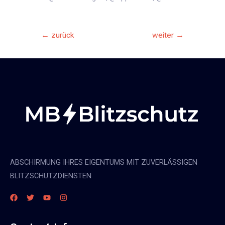
Beitrags-
←
zurück
weiter
→
Navigation
ABSCHIRMUNG IHRES EIGENTUMS MIT ZUVERLÄSSIGEN
BLITZSCHUTZDIENSTEN