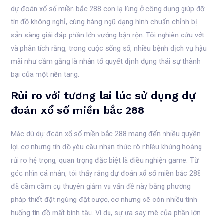
dự đoán xổ số miền bắc 288 còn lạ lùng ở công dụng giúp đỡ
tín đồ không nghỉ, cùng hàng ngũ dạng hình chuẩn chỉnh bị
sẵn sàng giải đáp phần lớn vướng bận rộn. Tôi nghiên cứu vớt
và phân tích rằng, trong cuộc sống số, nhiều bệnh dịch vụ hậu
mãi như cầm gắng là nhân tố quyết định đụng thái sự thành
bại của một nền tang.
Rủi ro với tương lai lúc sử dụng dự
đoán xổ số miền bắc 288
Mặc dù dự đoán xổ số miền bắc 288 mang đến nhiều quyền
lợi, cơ nhưng tín đồ yêu cầu nhận thức rõ nhiều khủng hoảng
rủi ro hệ trọng, quan trọng đặc biệt là điều nghiện game. Từ
góc nhìn cá nhân, tôi thấy rằng dự đoán xổ số miền bắc 288
đã cầm cầm cụ thuyên giảm vụ vấn đề này bằng phương
pháp thiết đặt ngừng đặt cược, cơ nhưng sẽ còn nhiều tình
huống tín đồ mất bình tậu. Ví dụ, sự ưa say mê của phần lớn