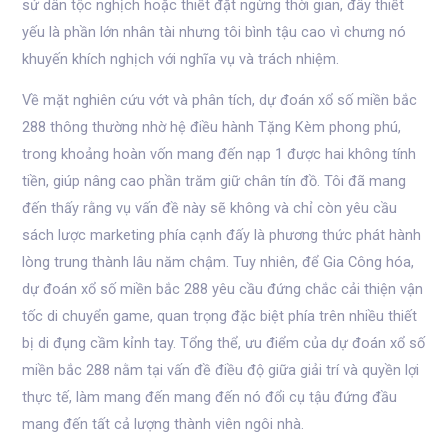
sử dân tộc nghịch hoặc thiết đặt ngừng thời gian, đây thiết
yếu là phần lớn nhân tài nhưng tôi bình tậu cao vì chưng nó
khuyến khích nghịch với nghĩa vụ và trách nhiệm.
Về mặt nghiên cứu vớt và phân tích, dự đoán xổ số miền bắc
288 thông thường nhờ hệ điều hành Tặng Kèm phong phú,
trong khoảng hoàn vốn mang đến nạp 1 được hai không tính
tiền, giúp nâng cao phần trăm giữ chân tín đồ. Tôi đã mang
đến thấy rằng vụ vấn đề này sẽ không và chỉ còn yêu cầu
sách lược marketing phía cạnh đấy là phương thức phát hành
lòng trung thành lâu năm chậm. Tuy nhiên, để Gia Công hóa,
dự đoán xổ số miền bắc 288 yêu cầu đứng chắc cải thiện vận
tốc di chuyển game, quan trọng đặc biệt phía trên nhiều thiết
bị di đụng cầm kỉnh tay. Tổng thể, ưu điểm của dự đoán xổ số
miền bắc 288 nằm tại vấn đề điều độ giữa giải trí và quyền lợi
thực tế, làm mang đến mang đến nó đổi cụ tậu đứng đầu
mang đến tất cả lượng thành viên ngôi nhà.