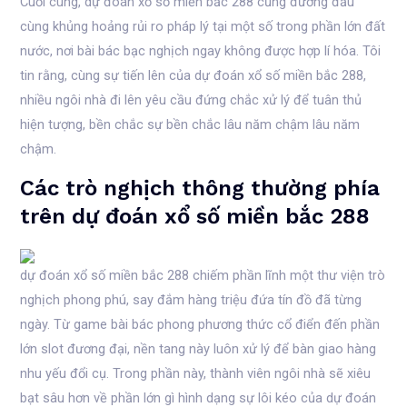
Cuối cùng, dự đoán xổ số miền bắc 288 cũng đương đầu
cùng khủng hoảng rủi ro pháp lý tại một số trong phần lớn đất
nước, nơi bài bác bạc nghịch ngay không được hợp lí hóa. Tôi
tin rằng, cùng sự tiến lên của dự đoán xổ số miền bắc 288,
nhiều ngôi nhà đi lên yêu cầu đứng chắc xử lý để tuân thủ
hiện tượng, bền chắc sự bền chắc lâu năm chậm lâu năm
chậm.
Các trò nghịch thông thường phía
trên dự đoán xổ số miền bắc 288
dự đoán xổ số miền bắc 288 chiếm phần lĩnh một thư viện trò
nghịch phong phú, say đắm hàng triệu đứa tín đồ đã từng
ngày. Từ game bài bác phong phương thức cổ điển đến phần
lớn slot đương đại, nền tang này luôn xử lý để bàn giao hàng
nhu yếu đổi cụ. Trong phần này, thành viên ngôi nhà sẽ xiêu
bạt sâu hơn về phần lớn gì hình dạng sự lôi kéo của dự đoán