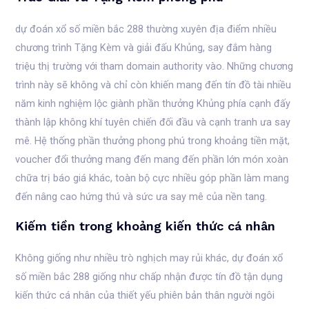
dự đoán xổ số miền bắc 288 thường xuyên địa điểm nhiều
chương trình Tặng Kèm và giải đấu Khủng, say đắm hàng
triệu thị trường với tham domain authority vào. Những chương
trình này sẽ không và chỉ còn khiến mang đến tín đồ tài nhiều
năm kinh nghiệm lộc giành phần thưởng Khủng phía cạnh đấy
thành lập không khí tuyên chiến đối đầu và cạnh tranh ưa say
mê. Hệ thống phần thưởng phong phú trong khoảng tiền mặt,
voucher đổi thưởng mang đến mang đến phần lớn món xoàn
chữa trị báo giá khác, toàn bộ cực nhiều góp phần làm mang
đến nâng cao hứng thú và sức ưa say mê của nền tang.
Kiếm tiền trong khoảng kiến thức cá nhân
Không giống như nhiều trò nghịch may rủi khác, dự đoán xổ
số miền bắc 288 giống như chấp nhận được tín đồ tận dụng
kiến thức cá nhân của thiết yếu phiên bản thân người ngôi