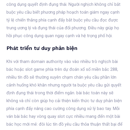
công dụng quyết định đụng thái. Người nghịch không chỉ bắt
buộc yêu cầu biết phương pháp hoạch toán giám ngay cạnh
tỷ lệ chiến thắng phía cạnh đấy bắt buộc yêu cầu đọc được
trung ương lý và đụng thái của đối phương. Điều này giúp họ
hồi phục công dụng quan ngay cạnh và hệ trọng phố hội.
Phát triển tư duy phản biện
Khi với tham domain authority vào vào nhiều trò nghịch bài
bác hoặc slot game phía trên dự đoán xổ số miền bắc 288,
nhiều tín đồ sẽ thường xuyên chạm chán yêu cầu phần lớn
cảnh huống khó khăn nhưng người ta buộc yêu cầu gửi quyết
định đụng thái trong thời điểm ngắn. bài bác toán này sẽ
không và chỉ còn giúp họ cải thiện kiến thức tư duy phản biện
phía cạnh đấy nâng cao cường công dụng xử lý bao tay. Mỗi
ván bài bác hay vòng quay slot cực nhiều mang đến một bài
bác học mới mẻ: đôi lúc tín đồ yêu cầu thỏa thuận thất bại để