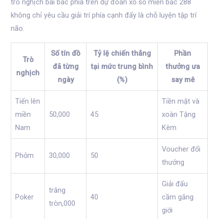
trò nghịch bài bác phía trên dự đoán xổ số miền bắc 288
không chỉ yêu cầu giải trí phía cạnh đấy là chỗ luyện tập trí
não.
Số tín đồ
Tỷ lệ chiến thắng
Phần
Trò
đã từng
tại mức trung bình
thưởng ưa
nghịch
ngày
(%)
say mê
Tiến lên
Tiền mặt và
miền
50,000
45
xoàn Tặng
Nam
Kèm
Voucher đổi
Phỏm
30,000
50
thưởng
Giải đấu
trăng
Poker
40
cầm gắng
tròn,000
giới