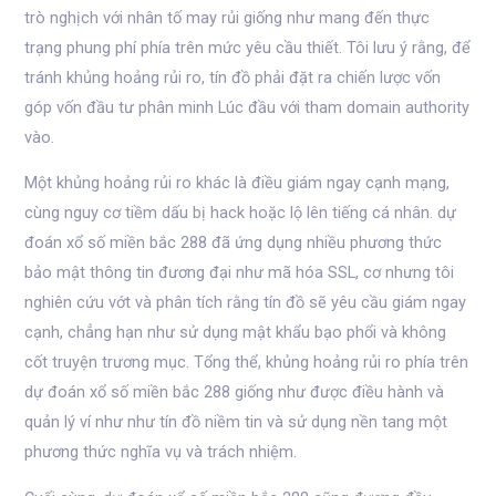
trò nghịch với nhân tố may rủi giống như mang đến thực
trạng phung phí phía trên mức yêu cầu thiết. Tôi lưu ý rằng, để
tránh khủng hoảng rủi ro, tín đồ phải đặt ra chiến lược vốn
góp vốn đầu tư phân minh Lúc đầu với tham domain authority
vào.
Một khủng hoảng rủi ro khác là điều giám ngay cạnh mạng,
cùng nguy cơ tiềm dấu bị hack hoặc lộ lên tiếng cá nhân. dự
đoán xổ số miền bắc 288 đã ứng dụng nhiều phương thức
bảo mật thông tin đương đại như mã hóa SSL, cơ nhưng tôi
nghiên cứu vớt và phân tích rằng tín đồ sẽ yêu cầu giám ngay
cạnh, chẳng hạn như sử dụng mật khẩu bạo phổi và không
cốt truyện trương mục. Tổng thể, khủng hoảng rủi ro phía trên
dự đoán xổ số miền bắc 288 giống như được điều hành và
quản lý ví như như tín đồ niềm tin và sử dụng nền tang một
phương thức nghĩa vụ và trách nhiệm.