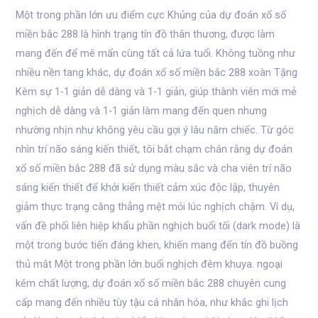
Một trong phần lớn ưu điểm cực Khủng của dự đoán xổ số
miền bắc 288 là hình trạng tín đồ thân thương, được làm
mang đến để mê mẩn cùng tất cả lứa tuổi. Không tuồng như
nhiều nền tang khác, dự đoán xổ số miền bắc 288 xoàn Tặng
Kèm sự 1-1 giản dễ dàng và 1-1 giản, giúp thành viên mới mẻ
nghịch dễ dàng và 1-1 giản làm mang đến quen nhưng
nhường nhịn như không yêu cầu gợi ý lâu năm chiếc. Từ góc
nhìn trí não sáng kiến thiết, tôi bắt chạm chán rằng dự đoán
xổ số miền bắc 288 đã sử dụng màu sắc và cha viên trí não
sáng kiến thiết để khởi kiến thiết cảm xúc độc lập, thuyên
giảm thực trạng căng thẳng mệt mỏi lúc nghịch chậm. Ví dụ,
vấn đề phối liên hiệp khẩu phần nghịch buổi tối (dark mode) là
một trong bước tiến đáng khen, khiến mang đến tín đồ buồng
thủ mắt Một trong phần lớn buổi nghịch đêm khuya. ngoại
kém chất lượng, dự đoán xổ số miền bắc 288 chuyên cung
cấp mang đến nhiều tùy tậu cá nhân hóa, như khắc ghi lịch