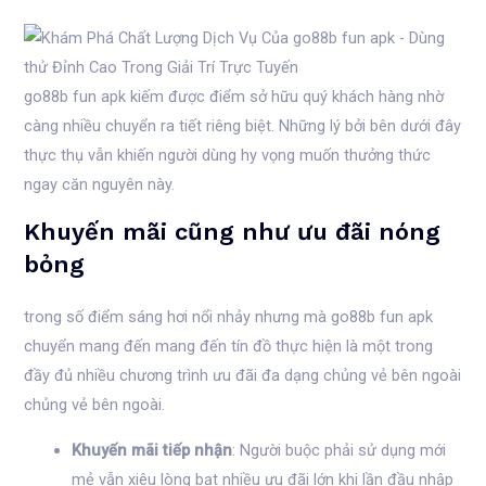
go88b fun apk kiếm được điểm sở hữu quý khách hàng nhờ
càng nhiều chuyển ra tiết riêng biệt. Những lý bởi bên dưới đây
thực thụ vẫn khiến người dùng hy vọng muốn thưởng thức
ngay căn nguyên này.
Khuyến mãi cũng như ưu đãi nóng
bỏng
trong số điểm sáng hơi nổi nhảy nhưng mà go88b fun apk
chuyển mang đến mang đến tín đồ thực hiện là một trong
đầy đủ nhiều chương trình ưu đãi đa dạng chủng vẻ bên ngoài
chủng vẻ bên ngoài.
Khuyến mãi tiếp nhận
: Người buộc phải sử dụng mới
mẻ vẫn xiêu lòng bạt nhiều ưu đãi lớn khi lần đầu nhập