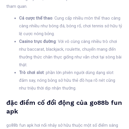
tham quan.
Cá cược thể thao
: Cung cấp nhiều môn thể thao càng
càng nhiều như bóng đá, bóng rổ, chơi tennis sở hữu tỷ
lệ cược nóng bỏng.
Casino trực đường
: Với vô cùng càng nhiều trò chơi
như baccarat, blackjack, roulette, chuyển mang đến
thưởng thức chân thực giống như vẫn chơi tại sòng bài
thật.
Trò chơi slot
: phần lớn phiên người dùng dạng slot
đắm say, nóng bỏng sở hữu thẻ đồ họa rõ nét cũng
như triệu thời dịp nhận thưởng.
đặc điểm cố đổi động của go88b fun
apk
go88b fun apk hơi nổi nhảy sở hữu thuộc một số điểm sáng