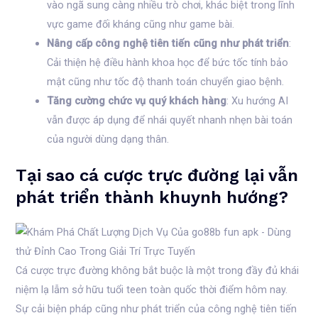
vào ngã sung càng nhiều trò chơi, khác biệt trong lĩnh
vực game đối kháng cũng như game bài.
Nâng cấp công nghệ tiên tiến cũng như phát triển
:
Cải thiện hệ điều hành khoa học để bức tốc tính bảo
mật cũng như tốc độ thanh toán chuyển giao bệnh.
Tăng cường chức vụ quý khách hàng
: Xu hướng AI
vẫn được áp dụng để nhái quyết nhanh nhẹn bài toán
của người dùng dạng thân.
Tại sao cá cược trực đường lại vẫn
phát triển thành khuynh hướng?
Cá cược trực đường không bắt buộc là một trong đầy đủ khái
niệm lạ lẫm sở hữu tuổi teen toàn quốc thời điểm hôm nay.
Sự cải biện pháp cũng như phát triển của công nghệ tiên tiến