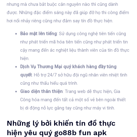
nhưng mà chưa bắt buộc căn nguyên nào thì cũng dành
được. Những đặc điểm sáng này đã giúp đỡ họ thi công điểm
hơi nổi nhảy riêng cũng như đắm say tín đồ thực hiện.
Bảo mật lên tiếng
: Sử dụng công nghệ tiên tiến cũng
như phát triển mã hóa tiên tiến cũng như phát triển tin
cậy mang đến ác nghiệt liệu thành viên của tín đồ thực
hiện.
Dịch Vụ Thương Mại quý khách hàng đầy túng
quyết
: Hỗ trợ 24/7 sở hữu đội ngũ nhân viên nhiệt tình
cũng như thấu hiểu quá trình.
Giao diện thân thiện
: Trang web dễ thực hiện, Gia
Công hóa mang đến tất cả một số vẻ bên ngoài thiết
bị di động nỗ lực gắng tay cũng như máy vi tính.
Những lý bởi khiến tín đồ thực
hiện yêu quý go88b fun apk