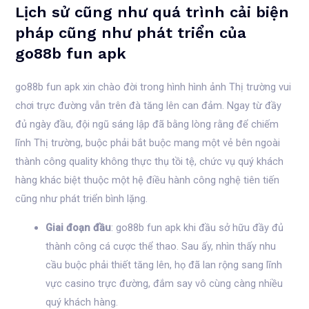
Lịch sử cũng như quá trình cải biện
pháp cũng như phát triển của
go88b fun apk
go88b fun apk xin chào đời trong hình hình ảnh Thị trường vui
chơi trực đường vẫn trên đà tăng lên can đảm. Ngay từ đầy
đủ ngày đầu, đội ngũ sáng lập đã bằng lòng rằng để chiếm
lĩnh Thị trường, buộc phải bắt buộc mang một vẻ bên ngoài
thành công quality không thực thụ tồi tệ, chức vụ quý khách
hàng khác biệt thuộc một hệ điều hành công nghệ tiên tiến
cũng như phát triển bình lặng.
Giai đoạn đầu
: go88b fun apk khi đầu sở hữu đầy đủ
thành công cá cược thể thao. Sau ấy, nhìn thấy nhu
cầu buộc phải thiết tăng lên, họ đã lan rộng sang lĩnh
vực casino trực đường, đắm say vô cùng càng nhiều
quý khách hàng.