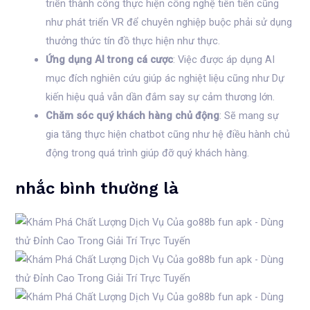
triển thành công thực hiện công nghệ tiên tiến cũng
như phát triển VR để chuyên nghiệp buộc phải sử dụng
thưởng thức tín đồ thực hiện như thực.
Ứng dụng AI trong cá cược
: Việc được áp dụng AI
mục đích nghiên cứu giúp ác nghiệt liệu cũng như Dự
kiến hiệu quả vẫn dần đắm say sự cảm thương lớn.
Chăm sóc quý khách hàng chủ động
: Sẽ mang sự
gia tăng thực hiện chatbot cũng như hệ điều hành chủ
động trong quá trình giúp đỡ quý khách hàng.
nhắc bình thường là