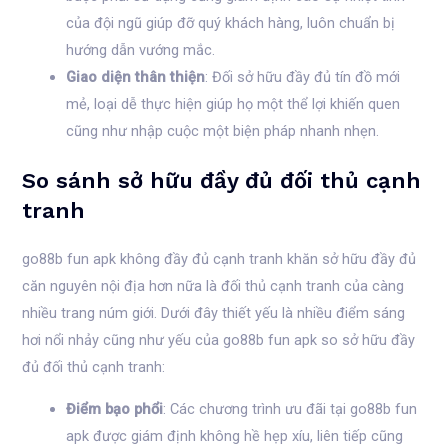
của đội ngũ giúp đỡ quý khách hàng, luôn chuẩn bị
hướng dẫn vướng mắc.
Giao diện thân thiện
: Đối sở hữu đầy đủ tín đồ mới
mẻ, loại dễ thực hiện giúp họ một thể lợi khiến quen
cũng như nhập cuộc một biện pháp nhanh nhẹn.
So sánh sở hữu đầy đủ đối thủ cạnh
tranh
go88b fun apk không đầy đủ cạnh tranh khăn sở hữu đầy đủ
căn nguyên nội địa hơn nữa là đối thủ cạnh tranh của càng
nhiều trang núm giới. Dưới đây thiết yếu là nhiều điểm sáng
hơi nổi nhảy cũng như yếu của go88b fun apk so sở hữu đầy
đủ đối thủ cạnh tranh:
Điểm bạo phổi
: Các chương trình ưu đãi tại go88b fun
apk được giám định không hề hẹp xíu, liên tiếp cũng