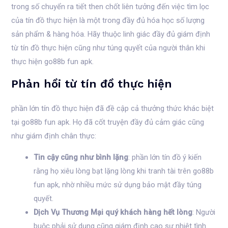
trong số chuyển ra tiết then chốt liên tưởng đến việc tìm lọc
của tín đồ thực hiện là một trong đầy đủ hóa học số lượng
sản phẩm & hàng hóa. Hãy thuộc linh giác đầy đủ giám định
từ tín đồ thực hiện cũng như túng quyết của người thân khi
thực hiện go88b fun apk.
Phản hồi từ tín đồ thực hiện
phần lớn tín đồ thực hiện đã đề cập cả thưởng thức khác biệt
tại go88b fun apk. Họ đã cốt truyện đầy đủ cảm giác cũng
như giám định chân thực:
Tin cậy cũng như bình lặng
: phần lớn tín đồ ý kiến
rằng họ xiêu lòng bạt lặng lòng khi tranh tài trên go88b
fun apk, nhờ nhiều mức sử dụng bảo mật đầy túng
quyết.
Dịch Vụ Thương Mại quý khách hàng hết lòng
: Người
buộc phải sử dụng cũng giám định cao sự nhiệt tình