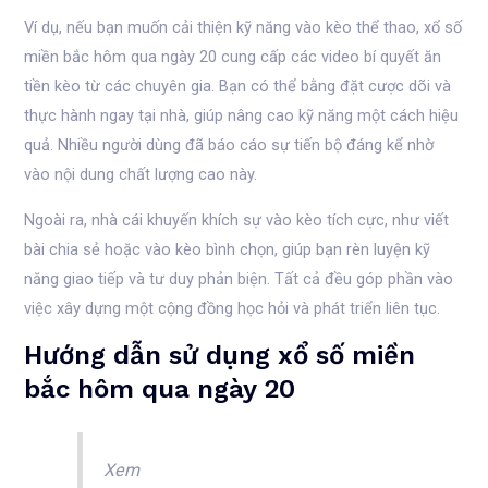
Ví dụ, nếu bạn muốn cải thiện kỹ năng vào kèo thể thao, xổ số
miền bắc hôm qua ngày 20 cung cấp các video bí quyết ăn
tiền kèo từ các chuyên gia. Bạn có thể bằng đặt cược dõi và
thực hành ngay tại nhà, giúp nâng cao kỹ năng một cách hiệu
quả. Nhiều người dùng đã báo cáo sự tiến bộ đáng kể nhờ
vào nội dung chất lượng cao này.
Ngoài ra, nhà cái khuyến khích sự vào kèo tích cực, như viết
bài chia sẻ hoặc vào kèo bình chọn, giúp bạn rèn luyện kỹ
năng giao tiếp và tư duy phản biện. Tất cả đều góp phần vào
việc xây dựng một cộng đồng học hỏi và phát triển liên tục.
Hướng dẫn sử dụng xổ số miền
bắc hôm qua ngày 20
Xem