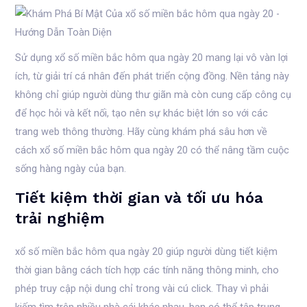
Sử dụng xổ số miền bắc hôm qua ngày 20 mang lại vô vàn lợi
ích, từ giải trí cá nhân đến phát triển cộng đồng. Nền tảng này
không chỉ giúp người dùng thư giãn mà còn cung cấp công cụ
để học hỏi và kết nối, tạo nên sự khác biệt lớn so với các
trang web thông thường. Hãy cùng khám phá sâu hơn về
cách xổ số miền bắc hôm qua ngày 20 có thể nâng tầm cuộc
sống hàng ngày của bạn.
Tiết kiệm thời gian và tối ưu hóa
trải nghiệm
xổ số miền bắc hôm qua ngày 20 giúp người dùng tiết kiệm
thời gian bằng cách tích hợp các tính năng thông minh, cho
phép truy cập nội dung chỉ trong vài cú click. Thay vì phải