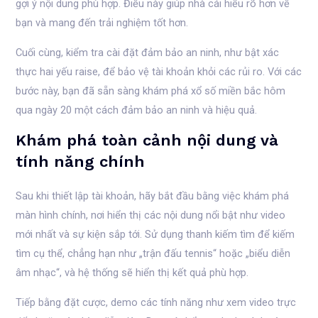
gợi ý nội dung phù hợp. Điều này giúp nhà cái hiểu rõ hơn về
bạn và mang đến trải nghiệm tốt hơn.
Cuối cùng, kiểm tra cài đặt đảm bảo an ninh, như bật xác
thực hai yếu raise, để bảo vệ tài khoản khỏi các rủi ro. Với các
bước này, bạn đã sẵn sàng khám phá xổ số miền bắc hôm
qua ngày 20 một cách đảm bảo an ninh và hiệu quả.
Khám phá toàn cảnh nội dung và
tính năng chính
Sau khi thiết lập tài khoản, hãy bắt đầu bằng việc khám phá
màn hình chính, nơi hiển thị các nội dung nổi bật như video
mới nhất và sự kiện sắp tới. Sử dụng thanh kiếm tìm để kiếm
tìm cụ thể, chẳng hạn như „trận đấu tennis“ hoặc „biểu diễn
âm nhạc“, và hệ thống sẽ hiển thị kết quả phù hợp.
Tiếp bằng đặt cược, demo các tính năng như xem video trực