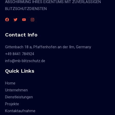
ABSCHIRMUNG IHRES EIGENTUMS MIT ZUVERLÄSSIGEN
BLITZSCHUTZDIENSTEN
Contact Info
Gittenbach 18 a, Pfaffenhofen an der Ilm, Germany
+49 8441 784924
info@mb-blitzschutz.de
Quick Links
Home
Unternehmen
Dienstleistungen
Projekte
Kontaktaufnahme