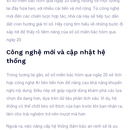
xổ số miền bắc hôm qua ngày 20 đang hướng tới một tương
lai đầy hứa hẹn, với nhiều cải tiến và mở rộng. Từ công nghệ
mới đến các chiến lược hợp tác, nhà cái này sẽ tiếp tục dẫn
dắt coin hướng giải trí số. Hãy cùng tìm hiểu về những bước đi
sắp tới để thấy rõ tiềm năng của xổ số miền bắc hôm qua
ngày 20.
Công nghệ mới và cập nhật hệ
thống
Trong tương lai gần, xổ số miền bắc hôm qua ngày 20 sẽ tích
hợp công nghệ AI tiên tiến hơn để nâng cao khả năng khuyến
nghị nội dung. Điều này sẽ giúp người dùng khám phá các lựa
chọn đa dạng hơn, dựa trên dữ liệu phân tích sâu. Ví dụ, hệ
thống có thể chốt kèo sở thích của bạn trước khi bạn nhận ra,
làm cho trải nghiệm trở nên mượt mà hơn.
Ngoài ra, việc nâng cấp hệ thống đảm bảo an ninh sẽ là ưu