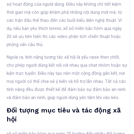
sử hoạt động của người dùng. Điều này không chỉ tiết kiệm
thời gian mà còn giúp khám phá những nội dung mới mẻ, từ
các trận đấu thể thao đến các buổi biểu diễn nghệ thuật. Ví
dụ, nếu bạn yêu thích tennis, xổ số miền bắc hôm qua ngày
20 sẽ ưu tiên hiển thị các video phân tích chiến thuật hoặc
phỏng vấn cầu thủ.
Ngoài ra, tính năng tương tác xã hội là yếu raise then chốt,
cho phép người dùng kết nối với nhau qua chat nhóm hoặc sự
kiện trực tuyến. Điều này tạo nên một cộng đồng gắn kết, nơi
mọi người có thể chia sẻ ý kiến và hỗ trợ lẫn nhau. Tất cả các
tính năng đều được thiết kế để đảm bảo sự đảm bảo an ninh
và đảm bảo an ninh, giúp người dùng yên tâm khi vào kèo.
Đối tượng mục tiêu và tác động xã
hội
xổ số miền bắc hôm qua ngày 20 hướng đến nhiều đối tượng,