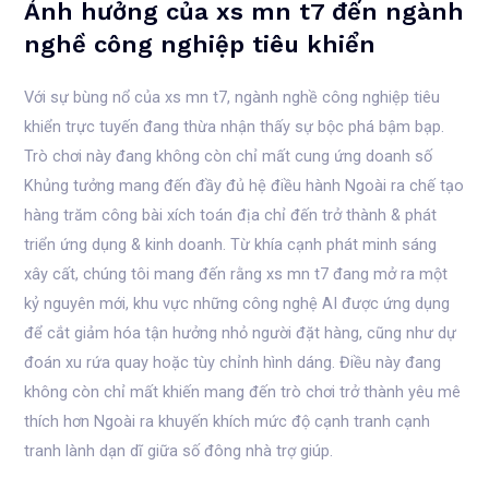
Ảnh hưởng của xs mn t7 đến ngành
nghề công nghiệp tiêu khiển
Với sự bùng nổ của xs mn t7, ngành nghề công nghiệp tiêu
khiển trực tuyến đang thừa nhận thấy sự bộc phá bậm bạp.
Trò chơi này đang không còn chỉ mất cung ứng doanh số
Khủng tưởng mang đến đầy đủ hệ điều hành Ngoài ra chế tạo
hàng trăm công bài xích toán địa chỉ đến trở thành & phát
triển ứng dụng & kinh doanh. Từ khía cạnh phát minh sáng
xây cất, chúng tôi mang đến rằng xs mn t7 đang mở ra một
kỷ nguyên mới, khu vực những công nghệ AI được ứng dụng
để cắt giảm hóa tận hưởng nhỏ người đặt hàng, cũng như dự
đoán xu rứa quay hoặc tùy chỉnh hình dáng. Điều này đang
không còn chỉ mất khiến mang đến trò chơi trở thành yêu mê
thích hơn Ngoài ra khuyến khích mức độ cạnh tranh cạnh
tranh lành dạn dĩ giữa số đông nhà trợ giúp.