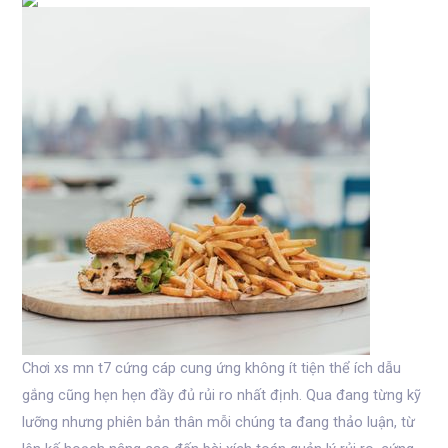
Chơi xs mn t7 cứng cáp cung ứng không ít tiện thể ích dẫu
gắng cũng hẹn hẹn đầy đủ rủi ro nhất định. Qua đang từng kỹ
lưỡng nhưng phiên bản thân mỗi chúng ta đang thảo luận, từ