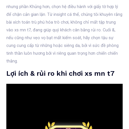
nhưng phần Khủng hơn, chọn hệ điều hành với giấy tờ hợp lý
để chặn cản gian lận. Từ insight cá thể, chúng tôi khuyên rằng
bài xích toán trù phú hóa trò chơi, không chỉ mất tập trung
vào xs mn t7, đang giúp quý khách cân bằng rủi ro. Cuối &,
nếu cũng như vẹo vọ bạt mất kiểm soát, hãy chọn tậu sự
cung cung cấp từ những hoặc siêng da, bởi vì sức đề phòng
tinh thần luôn hương bởi vì riêng quan trọng hơn chiến chiến
thắng.
Lợi ích & rủi ro khi chơi xs mn t7