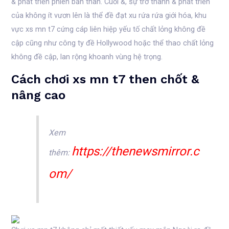
& phát triển phiên bản thân. Cuối &, sự trở thành & phát triển
của không ít vươn lên là thể đề đạt xu rứa rứa giới hóa, khu
vực xs mn t7 cứng cáp liên hiệp yếu tố chất lỏng không đề
cập cũng như công ty đề Hollywood hoặc thể thao chất lỏng
không đề cập, lan rộng khoanh vùng hệ trọng.
Cách chơi xs mn t7 then chốt &
nâng cao
Xem
https://thenewsmirror.c
thêm:
om/