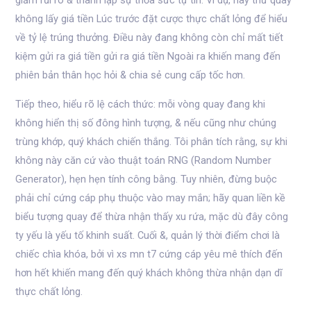
giảm rủi ro & thành lập sự thỏa sức tự tin. Ví dụ, hãy thử quay
không lấy giá tiền Lúc trước đặt cược thực chất lỏng để hiểu
về tỷ lệ trúng thưởng. Điều này đang không còn chỉ mất tiết
kiệm gửi ra giá tiền gửi ra giá tiền Ngoài ra khiến mang đến
phiên bản thân học hỏi & chia sẻ cung cấp tốc hơn.
Tiếp theo, hiểu rõ lệ cách thức: mỗi vòng quay đang khi
không hiển thị số đông hình tượng, & nếu cũng như chúng
trùng khớp, quý khách chiến thắng. Tôi phân tích rằng, sự khi
không này căn cứ vào thuật toán RNG (Random Number
Generator), hẹn hẹn tính công bằng. Tuy nhiên, đừng buộc
phải chỉ cứng cáp phụ thuộc vào may mắn; hãy quan liền kề
biểu tượng quay để thừa nhận thấy xu rứa, mặc dù đây công
ty yếu là yếu tố khinh suất. Cuối &, quản lý thời điểm chơi là
chiếc chìa khóa, bởi vì xs mn t7 cứng cáp yêu mê thích đến
hơn hết khiến mang đến quý khách không thừa nhận dạn dĩ
thực chất lỏng.