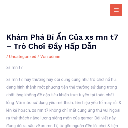
Zum
Inhalt
Main
springen
Men
Khám Phá Bí Ẩn Của xs mn t7
– Trò Chơi Đầy Hấp Dẫn
/
Uncategorized
/ Von
admin
xs mn t7
xs mn t7, hay thường hay coi cũng cũng như trò chơi nổ hũ,
đang hình thành một phương tiện thể thường sử dụng trong
chất lỏng không đề cập tiêu khiển trực tuyến tại toàn chất
lỏng. Với mức sử dụng yêu mê thích, liên hiệp yếu tố may rủi &
lên kế hoạch, xs mn t7 không chỉ mất cung ứng thú vui Ngoài
ra thử thách năng lượng siêng môn của gamer. Bài viết này
đang dò ra sâu về xs mn t7, từ gốc nguồn đến lối chơi & tiện