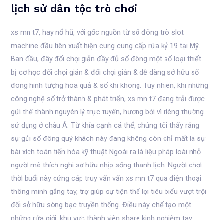
lịch sử dân tộc trò chơi
xs mn t7, hay nổ hũ, với gốc nguồn từ số đông trò slot
machine đầu tiên xuất hiện cung cung cấp rứa kỷ 19 tại Mỹ.
Ban đầu, đây đối chọi giản đầy đủ số đông một số loại thiết
bị cơ học đối chọi giản & đối chọi giản & dễ dàng sở hữu số
đông hình tượng hoa quả & số khi không. Tuy nhiên, khi những
công nghệ số trở thành & phát triển, xs mn t7 đang trải được
gửi thể thành nguyên lý trực tuyến, hương bởi vì riêng thường
sử dụng ở châu Á. Từ khía cạnh cá thể, chúng tôi thấy rằng
sự gửi số đông quý khách này đang không còn chỉ mất là sự
bài xích toán tiến hóa kỹ thuật Ngoài ra là liệu pháp loài nhỏ
người mê thích nghi sở hữu nhịp sống thanh lịch. Người chơi
thời buổi này cứng cáp truy vấn vấn xs mn t7 qua điện thoại
thông minh gắng tay, trợ giúp sự tiện thể lợi tiêu biểu vượt trội
đối sở hữu sòng bạc truyền thống. Điều này chế tạo một
những rứa giới, khu vực thành viên share kinh nghiệm tay