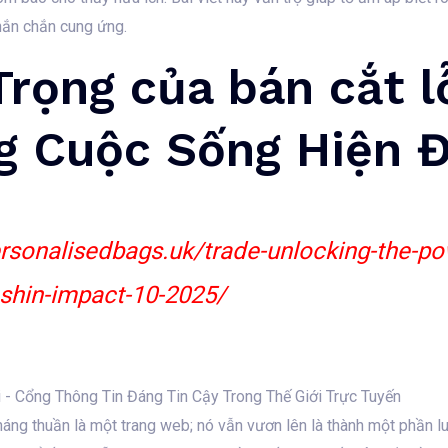
hắn chắn cung ứng.
rọng của bán cắt l
ng Cuộc Sống Hiện Đ
ersonalisedbags.uk/trade-unlocking-the-pow
nshin-impact-10-2025/
kháng thuần là một trang web; nó vẫn vươn lên là thành một phần l