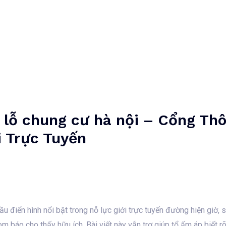
Home
Unternehmen
Dienstleistungen
Projekte
lỗ chung cư hà nội – Cổng Thô
i Trực Tuyến
đầu điển hình nổi bật trong nỗ lực giới trực tuyến đường hiện giờ
 báo cho thấy hữu ích. Bài viết này vẫn trợ giúp tổ ấm áp biết rõ