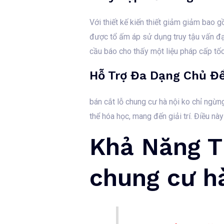
Với thiết kế kiến thiết giảm giảm bao 
được tổ ấm áp sử dụng truy tậu vấn đại
cầu báo cho thấy một liệu pháp cấp tốc
Hỗ Trợ Đa Dạng Chủ Đ
bán cắt lỗ chung cư hà nội ko chỉ ngừn
thể hóa học, mang đến giải trí. Điều n
Khả Năng T
chung cư h