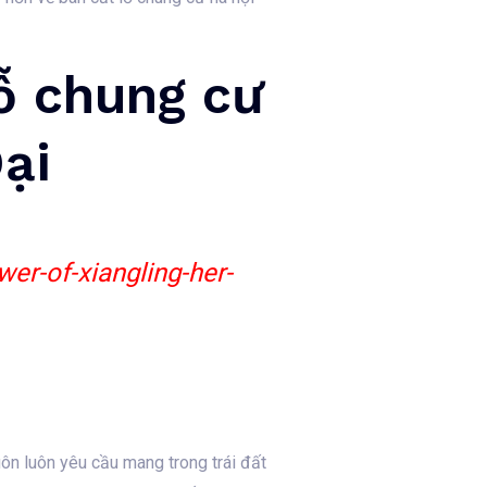
ỗ chung cư
ại
er-of-xiangling-her-
uôn luôn yêu cầu mang trong trái đất