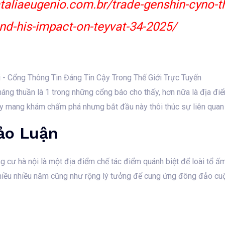
ataliaeugenio.com.br/trade-genshin-cyno-t
nd-his-impact-on-teyvat-34-2025/
 kháng thuần là 1 trong những cổng báo cho thấy, hơn nữa là địa 
y mang khám chấm phá nhưng bắt đầu này thôi thúc sự liên quan g
ảo Luận
g cư hà nội là một địa điểm chế tác điểm quánh biệt để loài tổ ấ
hiều nhiều năm cũng như rộng lý tưởng để cung ứng đông đảo cuộ