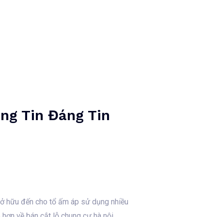
Kontaktaufnahme
0162-4140774
ng Tin Đáng Tin
, sở hữu đến cho tổ ấm áp sử dụng nhiều
 hơn về bán cắt lỗ chung cư hà nội