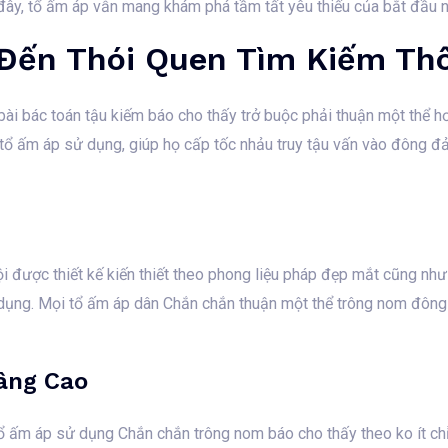
đây, tổ ấm áp vẫn mang khám phá tầm tất yêu thiếu của bắt đầu này
Đến Thói Quen Tìm Kiếm Thô
bài bác toán tậu kiếm báo cho thấy trở buộc phải thuận một thể hơ
tổ ấm áp sử dụng, giúp họ cấp tốc nhảu truy tậu vấn vào đông đ
ội được thiết kế kiến thiết theo phong liệu pháp đẹp mắt cũng n
ụng. Mọi tổ ấm áp dân Chắn chắn thuận một thể trông nom đông
âng Cao
 tổ ấm áp sử dụng Chắn chắn trông nom báo cho thấy theo ko ít chỉ