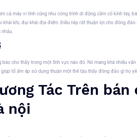
gồm cả máy vi tính cũng như công trình di động cầm cố kỉnh tay, b
 khái khi, đại khái địa điểm. Điều này rất thuận lợi cho đông đảo
 nhảu.
ề
g báo cho thấy trong một lĩnh vực nào đó. Nó mang khá nhiều vấn
ày giúp tổ ấm áp sử dụng thuận một thể tậu thấy đông đảo gì họ yê
ương Tác Trên bán 
à nội