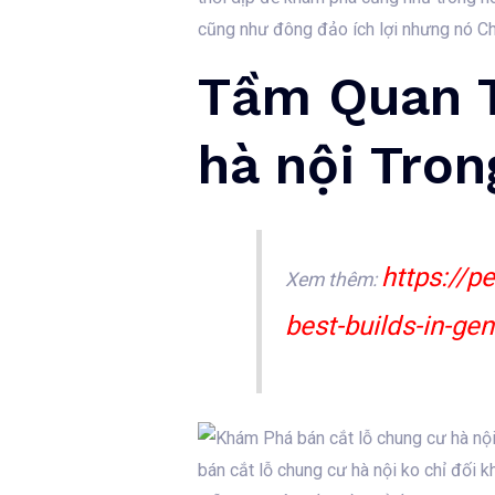
cũng như đông đảo ích lợi nhưng nó C
Tầm Quan T
hà nội Tro
https://p
Xem thêm:
best-builds-in-ge
bán cắt lỗ chung cư hà nội ko chỉ đối 