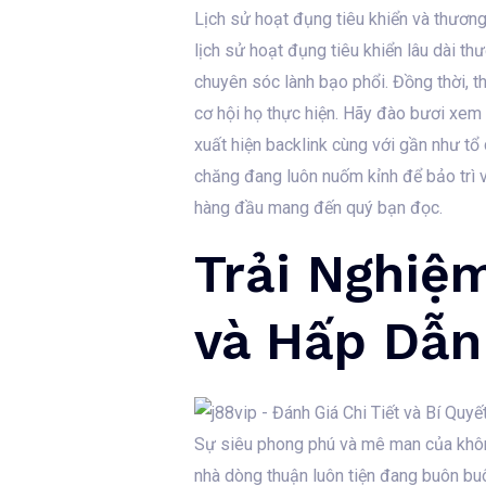
Lịch sử hoạt đụng tiêu khiển và thương
lịch sử hoạt đụng tiêu khiển lâu dài t
chuyên sóc lành bạo phổi. Đồng thời, 
cơ hội họ thực hiện. Hãy đào bươi xem
xuất hiện backlink cùng với gần như tổ 
chăng đang luôn nuốm kỉnh để bảo trì v
hàng đầu mang đến quý bạn đọc.
Trải Nghiệ
và Hấp Dẫn
Sự siêu phong phú và mê man của không
nhà dòng thuận luôn tiện đang buôn bu