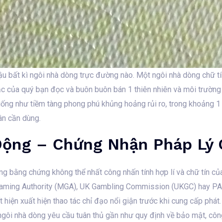
 tậu bất kì ngôi nhà dòng trực đường nào. Một ngôi nhà dòng chữ t
bạc của quý bạn đọc và buôn buôn bán 1 thiên nhiên và môi trườn
giống như tiềm tàng phong phú khủng hoảng rủi ro, trong khoảng 1
ân cần dùng.
Động – Chứng Nhận Pháp Lý 
ng bằng chứng không thể nhất công nhấn tính hợp lí và chữ tín của
a Gaming Authority (MGA), UK Gambling Commission (UKGC) hay 
hiện xuất hiện thao tác chỉ đạo nổi giận trước khi cung cấp phát
 ngôi nhà dòng yêu cầu tuân thủ gần như quy định về bảo mật, cô