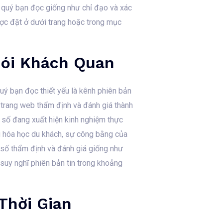
ể quý bạn đọc giống như chỉ đạo và xác
ược đặt ở dưới trang hoặc trong mục
Nói Khách Quan
uý bạn đọc thiết yếu là kênh phiên bản
 trang web thẩm định và đánh giá thành
n số đang xuất hiện kinh nghiệm thực
ng hóa học du khách, sự công bằng của
 1 số thẩm định và đánh giá giống như
 suy nghĩ phiên bản tin trong khoảng
Thời Gian