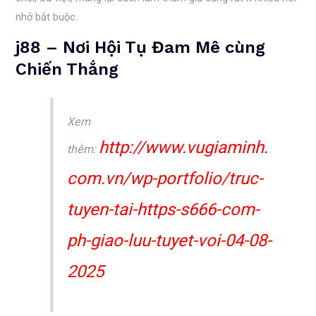
nhở bắt buộc.
j88 – Nơi Hội Tụ Đam Mê cùng
Chiến Thắng
Xem
http://www.vugiaminh.
thêm:
com.vn/wp-portfolio/truc-
tuyen-tai-https-s666-com-
ph-giao-luu-tuyet-voi-04-08-
2025