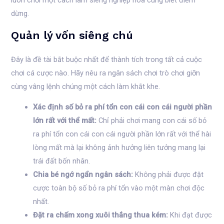
luôn chơi một cách làm siêng nghiệp hóa cùng biết điểm
dừng.
Quản lý vốn siêng chú
Đây là đề tài bắt buộc nhất để thành tích trong tất cả cuộc
chơi cá cược nào. Hãy nêu ra ngân sách chơi trò chơi giỡn
cùng vâng lệnh chúng một cách làm khắt khe.
Xác định số bỏ ra phí tổn con cái con cái người phần
lớn rất với thể mất:
Chỉ phải chơi mang con cái số bỏ
ra phí tổn con cái con cái người phần lớn rất với thể hài
lòng mất mà lại không ảnh hưởng liên tưởng mang lại
trái đất bốn nhân.
Chia bé ngớ ngẩn ngân sách:
Không phải được đặt
cược toàn bộ số bỏ ra phí tổn vào một màn chơi độc
nhất.
Đặt ra chấm xong xuôi thắng thua kém:
Khi đạt được