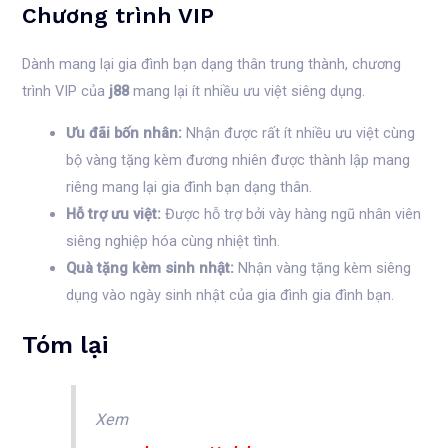
Chương trình VIP
Dành mang lại gia đình bạn dạng thân trung thành, chương
trình VIP của
j88
mang lại ít nhiều ưu việt siêng dụng.
Ưu đãi bốn nhân:
Nhận được rất ít nhiều ưu việt cùng
bộ vàng tặng kèm đương nhiên được thành lập mang
riêng mang lại gia đình bạn dạng thân.
Hỗ trợ ưu việt:
Được hỗ trợ bởi vày hàng ngũ nhân viên
siêng nghiệp hóa cùng nhiệt tình.
Quà tặng kèm sinh nhật:
Nhận vàng tặng kèm siêng
dụng vào ngày sinh nhật của gia đình gia đình bạn.
Tóm lại
Xem