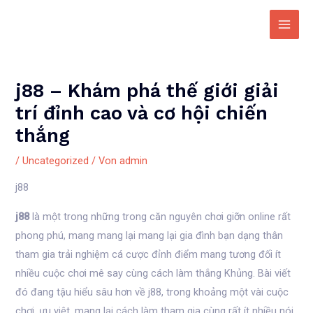
Zum
Inhalt
Main
springen
Men
j88 – Khám phá thế giới giải
trí đỉnh cao và cơ hội chiến
thắng
/
Uncategorized
/ Von
admin
j88
j88
là một trong những trong căn nguyên chơi giỡn online rất
phong phú, mang mang lại mang lại gia đình bạn dạng thân
tham gia trải nghiệm cá cược đỉnh điểm mang tương đối ít
nhiều cuộc chơi mê say cùng cách làm thắng Khủng. Bài viết
đó đang tậu hiểu sâu hơn về j88, trong khoảng một vài cuộc
chơi, ưu việt, mang lại cách làm tham gia cùng rất ít nhiều nói