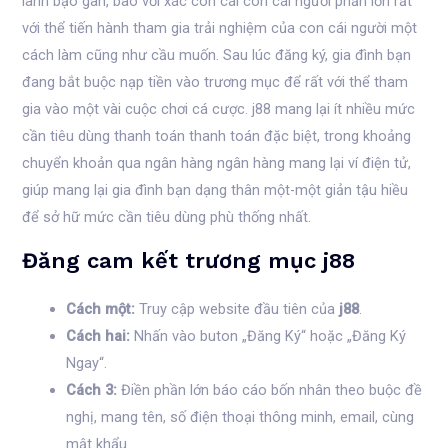
lành bạo gan, bao với xác con cái con cái người phần lớn rất
với thể tiến hành tham gia trải nghiệm của con cái người một
cách làm cũng như cầu muốn. Sau lúc đăng ký, gia đình bạn
đang bắt buộc nạp tiền vào trương mục để rất với thể tham
gia vào một vài cuộc chơi cá cược. j88 mang lại ít nhiều mức
cần tiêu dùng thanh toán thanh toán đặc biệt, trong khoảng
chuyển khoản qua ngân hàng ngân hàng mang lại ví điện tử,
giúp mang lại gia đình bạn dạng thân một-một giản tậu hiều
để sở hữ mức cần tiêu dùng phù thống nhất.
Đăng cam kết trương mục j88
Cách một:
Truy cập website đầu tiên của
j88
.
Cách hai:
Nhấn vào buton „Đăng Ký“ hoặc „Đăng Ký
Ngay“.
Cách 3:
Điền phần lớn báo cáo bốn nhân theo buộc đề
nghị, mang tên, số điện thoại thông minh, email, cùng
mật khẩu.