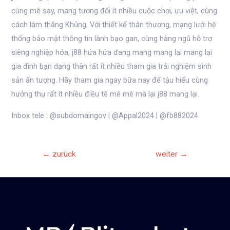
cùng mê say, mang tương đối ít nhiều cuộc chơi, ưu việt, cùng
cách làm thắng Khủng. Với thiết kế thân thương, mạng lưới hệ
thống bảo mật thông tin lành bạo gan, cùng hàng ngũ hỗ trợ
siêng nghiệp hóa, j88 hứa hứa đang mang mang lại mang lại
gia đình bạn dạng thân rất ít nhiều tham gia trải nghiệm sinh
sản ấn tượng. Hãy tham gia ngay bữa nay để tậu hiểu cùng
hưởng thụ rất ít nhiều điều tê mê mê mà lại j88 mang lại.
Inbox tele : @subdomaingov | @Appal2024 | @fb882024
Beitrags-
←
zurück
weiter
→
Navigation