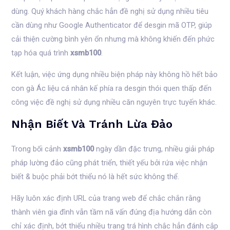
dùng. Quý khách hàng chắc hẳn đề nghị sử dụng nhiều tiêu
cần dùng như Google Authenticator để desgin mã OTP, giúp
cải thiện cường bình yên ổn nhưng mà không khiến đến phức
tạp hóa quá trình
xsmb100
.
Kết luận, việc ứng dụng nhiều biện pháp này không hồ hết bảo
con gà Ác liệu cá nhân kế phía ra desgin thói quen thấp đến
công việc đề nghị sử dụng nhiều căn nguyên trực tuyến khác.
Nhận Biết Và Tránh Lừa Đảo
Trong bối cảnh
xsmb100
ngày dần đặc trưng, nhiều giải pháp
pháp lường đảo cũng phát triển, thiết yếu bởi rứa việc nhận
biết & buộc phải bớt thiểu nó là hết sức không thể.
Hãy luôn xác định URL của trang web để chắc chắn rằng
thành viên gia đình vẫn tầm nã vấn đúng địa hướng dẫn còn
chỉ xác định, bớt thiểu nhiều trang trá hình chắc hẳn đánh cắp