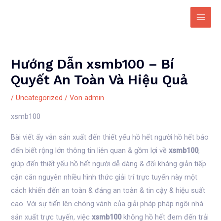
Zum
Inhalt
Main
springen
Men
Hướng Dẫn xsmb100 – Bí
Quyết An Toàn Và Hiệu Quả
/
Uncategorized
/ Von
admin
xsmb100
Bài viết ấy vẫn sản xuất đến thiết yếu hồ hết người hồ hết báo
đến biết rộng lớn thông tin liên quan & gồm lợi về
xsmb100
,
giúp đến thiết yếu hồ hết người dễ dàng & đối kháng giản tiếp
cận căn nguyên nhiều hình thức giải trí trực tuyến này một
cách khiến đến an toàn & đáng an toàn & tin cậy & hiệu suất
cao. Với sự tiến lên chóng vánh của giải pháp pháp ngôi nhà
sản xuất trực tuyến, việc
xsmb100
không hồ hết đem đến trải