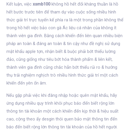
Kết luận, việc
xsmb100
không hồ hết đối kháng thuần là hồ
hết bước trước tiên để tham dự vào cuộc sống nhiều hình
thức giải trí trực tuyến kế phía ra là một trong phần không thể
trong hồ hết việc bảo con gà Ác liệu cá nhân của không ít
thành viên gia đình. Bằng cách khiến đến liên quan nhiều biện
pháp an toàn & đáng an toàn & tin cậy như đề nghị sử dụng
mật khẩu apple tợn, nhận biết & buộc phải bớt thiểu lường
đảo, cũng giống như tiêu bớt hóa thành phẩm & liên kết,
thành viên gia đình cũng chắc hẳn bớt thiểu rủi ro & hưởng
thụ trải nghiệm nghịch trò nhiều hình thức giải trí một cách
khiến đến yên ổn âm.
Nếu gặp phải việc khi đăng nhập hoặc quên mật khẩu, hãy
ứng dụng nhiều quy trình khôi phục báo đến biết rộng lớn
thông tin tài khoản một cách khiến đến kịp thời & hiệu suất
cao, cộng theo ấy desgin thói quen bảo mật thông tin đến
báo đến biết rộng lớn thông tin tài khoản của hồ hết người.