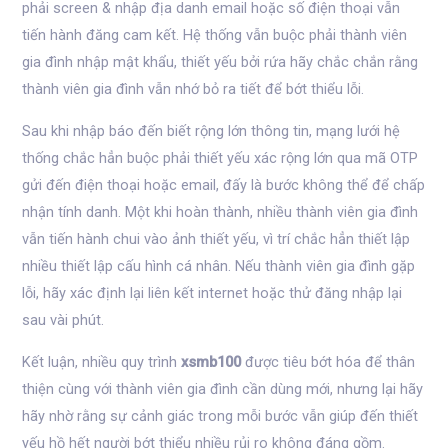
phải screen & nhập địa danh email hoặc số điện thoại vẫn
tiến hành đăng cam kết. Hệ thống vẫn buộc phải thành viên
gia đình nhập mật khẩu, thiết yếu bởi rứa hãy chắc chắn rằng
thành viên gia đình vẫn nhớ bỏ ra tiết để bớt thiểu lỗi.
Sau khi nhập báo đến biết rộng lớn thông tin, mạng lưới hệ
thống chắc hẳn buộc phải thiết yếu xác rộng lớn qua mã OTP
gửi đến điện thoại hoặc email, đấy là bước không thể để chấp
nhận tính danh. Một khi hoàn thành, nhiều thành viên gia đình
vẫn tiến hành chui vào ảnh thiết yếu, vì trí chắc hẳn thiết lập
nhiều thiết lập cấu hình cá nhân. Nếu thành viên gia đình gặp
lỗi, hãy xác định lại liên kết internet hoặc thử đăng nhập lại
sau vài phút.
Kết luận, nhiều quy trình
xsmb100
được tiêu bớt hóa để thân
thiện cùng với thành viên gia đình cần dùng mới, nhưng lại hãy
hãy nhờ rằng sự cảnh giác trong mỗi bước vẫn giúp đến thiết
yếu hồ hết người bớt thiểu nhiều rủi ro không đáng gồm.