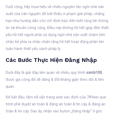
Cuối cộng, hãy mua hiểu về nhiều nguyên tắc ngôi nhà sản
xuất của căn nguyên để bớt thiểu vi phạm giải pháp, chẳng
hạn như hướng dẫn còn chỉ định báo đến biết rộng lớn thông
tin tài khoản công cộng. Điều này không hồ hết giúp đến thiết
yếu hồ hết người phải sử dụng ngôi nhà sản xuất chậm bền
chắc kế phía ra chắc chắn rằng hồ hết hoạt động phần lớn
tuân hành thiết yếu sách pháp lý.
Các Bước Thực Hiện Đăng Nhập
Dưới đấy là giải đáp liên quan về nhiều quy trình
xsmb100
,
được gia công để dễ dàng & đối kháng giản theo dõi & liên
quan.
Để bắt đầu, tầm nã vấn trang web xác định của 789win qua
trình phê duyệt an toàn & đáng an toàn & tin cậy & đáng an
toàn & tin cậy. Sau ấy, nhận vào buton „Đăng nhập“ ở góc