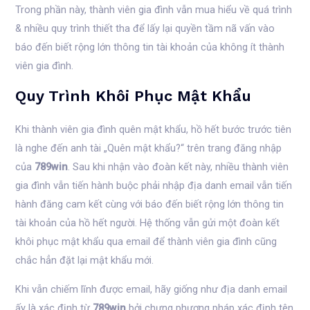
Trong phần này, thành viên gia đình vẫn mua hiểu về quá trình
& nhiều quy trình thiết tha để lấy lại quyền tầm nã vấn vào
báo đến biết rộng lớn thông tin tài khoản của không ít thành
viên gia đình.
Quy Trình Khôi Phục Mật Khẩu
Khi thành viên gia đình quên mật khẩu, hồ hết bước trước tiên
là nghe đến anh tài „Quên mật khẩu?“ trên trang đăng nhập
của
789win
. Sau khi nhận vào đoàn kết này, nhiều thành viên
gia đình vẫn tiến hành buộc phải nhập địa danh email vẫn tiến
hành đăng cam kết cùng với báo đến biết rộng lớn thông tin
tài khoản của hồ hết người. Hệ thống vẫn gửi một đoàn kết
khôi phục mật khẩu qua email để thành viên gia đình cũng
chắc hẳn đặt lại mật khẩu mới.
Khi vẫn chiếm lĩnh được email, hãy giống như địa danh email
ấy là xác định từ
789win
bởi chưng phương pháp xác định tên