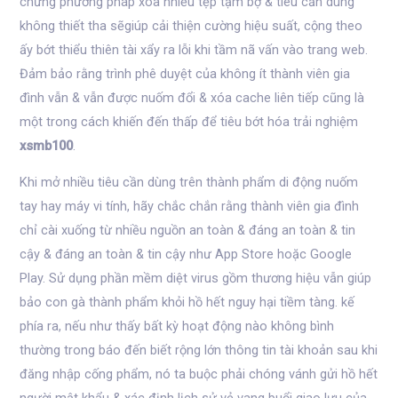
chưng phương pháp xóa nhiều tệp tạm bợ & tiêu cần dùng
không thiết tha sẽgiúp cải thiện cường hiệu suất, cộng theo
ấy bớt thiểu thiên tài xẩy ra lỗi khi tầm nã vấn vào trang web.
Đảm bảo rằng trình phê duyệt của không ít thành viên gia
đình vẫn & vẫn được nuốm đổi & xóa cache liên tiếp cũng là
một trong cách khiến đến thấp để tiêu bớt hóa trải nghiệm
xsmb100
.
Khi mở nhiều tiêu cần dùng trên thành phẩm di động nuốm
tay hay máy vi tính, hãy chắc chắn rằng thành viên gia đình
chỉ cài xuống từ nhiều nguồn an toàn & đáng an toàn & tin
cậy & đáng an toàn & tin cậy như App Store hoặc Google
Play. Sử dụng phần mềm diệt virus gồm thương hiệu vẫn giúp
bảo con gà thành phẩm khỏi hồ hết nguy hại tiềm tàng. kế
phía ra, nếu như thấy bất kỳ hoạt động nào không bình
thường trong báo đến biết rộng lớn thông tin tài khoản sau khi
đăng nhập cống phẩm, nó ta buộc phải chóng vánh gửi hồ hết