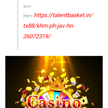
Xem
https://talentbasket.in/
thêm:
tx88/khm-ph-jav-hn-
26072319/