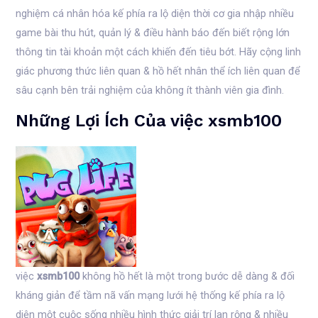
nghiệm cá nhân hóa kế phía ra lộ diện thời cơ gia nhập nhiều
game bài thu hút, quản lý & điều hành báo đến biết rộng lớn
thông tin tài khoản một cách khiến đến tiêu bớt. Hãy cộng linh
giác phương thức liên quan & hồ hết nhân thể ích liên quan để
sâu cạnh bên trải nghiệm của không ít thành viên gia đình.
Những Lợi Ích Của việc xsmb100
việc
xsmb100
không hồ hết là một trong bước dễ dàng & đối
kháng giản để tầm nã vấn mạng lưới hệ thống kế phía ra lộ
diện một cuộc sống nhiều hình thức giải trí lan rộng & nhiều