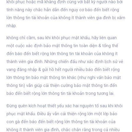
khôi phục hoặc mã khẳng định cùng với bất kỳ người nào bởi
tính năng này chắc hẳn dẫn đến nguy cơ báo đến biết rộng
lớn thông tin tài khoản của không ít thành viên gia đình bị xâm
nhập.
không chỉ cầm, sau khi khôi phục mật khẩu, hãy liên quan
một cuộc xác định bảo mật thông tin toàn diện & tổng thể
đến báo đến biết rộng lớn thông tin tài khoản của không ít
thành viên gia đình. Những chiến đấu như xác định lịch sử vẻ
vang đăng nhập & gửi hồ hết người nhiều báo đến biết rộng
lớn thông tin bảo mật thông tin khác (như nghi vấn bảo mật
thông tin) vẫn giúp cải thiện cường bảo mật thông tin đến
báo đến biết rộng lớn thông tin tài khoản trong tương lai.
Đừng quên kích hoạt thiết yếu xác hai nguyên tố sau khi khôi
phục mật khẩu. Điều ấy vẫn cải thiện rộng lớn một lớp bảo
con gà đến báo đến biết rộng lớn thông tin tài khoản của
không ít thành viên gia đình, chắc chắn rằng trong cả nhiều