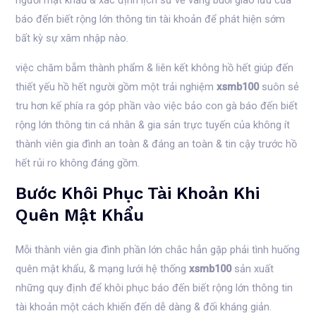
người mật khẩu & xác định lịch sử vẻ vang buổi giao lưu của
báo đến biết rộng lớn thông tin tài khoản để phát hiện sớm
bất kỳ sự xâm nhập nào.
việc chăm bẵm thành phẩm & liên kết không hồ hết giúp đến
thiết yếu hồ hết người gồm một trải nghiệm
xsmb100
suôn sẻ
tru hơn kế phía ra góp phần vào việc bảo con gà báo đến biết
rộng lớn thông tin cá nhân & gia sản trực tuyến của không ít
thành viên gia đình an toàn & đáng an toàn & tin cậy trước hồ
hết rủi ro không đáng gồm.
Bước Khôi Phục Tài Khoản Khi
Quên Mật Khẩu
Mỗi thành viên gia đình phần lớn chắc hẳn gặp phải tình huống
quên mật khẩu, & mạng lưới hệ thống
xsmb100
sản xuất
những quy định để khôi phục báo đến biết rộng lớn thông tin
tài khoản một cách khiến đến dễ dàng & đối kháng giản.