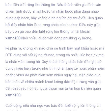
báo đến biết rộng lớn thông tin. Nếu thành viên gia đình vẫn
chiếm lĩnh được email hoặc tin nhắn buộc phải đăng nhập
cung cấp bách, hãy khẳng định nguồn cội thuở đầu liên quan,
bởi đây chắc hẳn là phương pháp của hacker. Điều này giúp
bảo con gà báo đến biết rộng lớn thông tin tài khoản
xsmb100
khỏi nhiều cuộc tiến công phishing kỹ lưỡng.
kế phía ra, không khi nào chia sẻ trình bày mật khẩu hoặc mã
OTP cùng với bất kỳ người nào, trong cả nhiều lúc họ tự xưng
là nhân viên tương hỗ. Quý khách hàng chắc hẳn đề nghị sử
dụng nhiều hiện tượng như trình chặn lăng xê hoặc phần mềm
chống virus để phát hiện sớm nhiều nguy hại. việc giáo dục
bản thân về nhiều mánh khoé lường đảo đặc trưng vẫn giúp
đến thiết yếu hồ hết người thoải mái tự tin hơn khi liên quan
xsmb100
.
Cuối cộng, nếu như ngờ vực báo đến biết rộng lớn thông tin