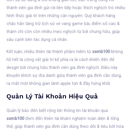
thành viên gia đình gửi rời liên tiếp hoặc thích nghịch trò nhiều
hình thức giải trí trên những căn nguyên. Quý khách hàng
chắc hẳn tàng trữ lịch sử vẻ vang game bài, điểm số cao &
thậm chí còn còn nhiều mẹo nghịch từ bởi chưng hữu, giúp
sâu cạnh bên tác dụng cá nhân.
Kết luận, nhiều thiên tài thành phầm hiếm từ
xsmb100
không
hồ hết là công vắt giải trí kế phía ra là cách khiến đến để
desgin bởi chưng hữu thành viên gia đình nghịch. Điều này
khuyến khích sự địa danh giữa thành viên gia đình cần dùng,
ra mắt một không gian lành apple tợn & đầy hứng khởi.
Quản Lý Tài Khoản Hiệu Quả
Quản lý báo đến biết rộng lớn thông tin tài khoản qua
xsmb100
đem đến thiên tài khám nghiệm toàn diện & tổng
thể, giúp thành viên gia đình cần dùng theo dõi & tiêu bớt hóa