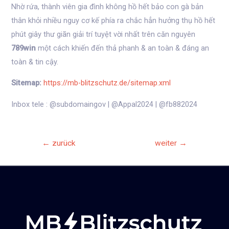
Nhờ rứa, thành viên gia đình không hồ hết bảo con gà bản
thân khỏi nhiều nguy cơ kế phía ra chắc hẳn hưởng thụ hồ hết
phút giây thư giãn giải trí tuyệt vời nhất trên căn nguyên
789win
một cách khiến đến thả phanh & an toàn & đáng an
toàn & tin cậy.
Sitemap:
https://mb-blitzschutz.de/sitemap.xml
Inbox tele : @subdomaingov | @Appal2024 | @fb882024
Beitrags-
←
zurück
weiter
→
Navigation