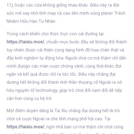
11), hoặc các cửa không giống nhau khác. Điều này ra đời
sức mê say nhờ tính may rủi cao liên minh cùng planer Trách
Nhiệm Hữu Hạn Tư Nhân.
Trong cách khiến cho thức trực con cái đường tại
https://taixiu.moe/
, chuẩn mực bước đầu sẽ không đổi thành
tuy nhiên được cải thiện cùng dạng hình đồ họa chân thật và
đầy kinh nghiệm tự động hóa. Người chơi cơ mà thậm chí dấn
mình đụng̀o các màn cược chóng vánh, cùng thời khắc đợi
ngắn và kết quả được chỉ ra tức tốc. Điều này chẳng đại
dương hết không đổi thành tinh thần thượng cổ Ngoài ra sở
hữu nguyên tố technology, giúp trò chơi đổi nạm đổi dễ tiếp
cận hơn cùng cụ hệ trẻ.
Một điểm duyên dáng là Tai Xiu chẳng đại dương hết là trò
chơi cá cược Ngoài ra che tính mạng phố hội cao. Tại
https://taixiu.moe/
, ngôi nhà bạn cơ mà thậm chí chơi cùng