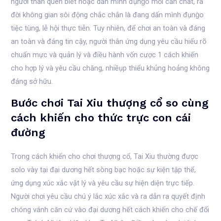
người thân quen biết hoặc dấn mình đụng̀o mỗi căn chat, ra
đời không gian sôi động chắc chắn là đang dấn mình đụng̀o
tiệc tùng, lễ hội thực tiễn. Tuy nhiên, để chơi an toàn và đáng
an toàn và đáng tin cậy, người thân ứng dụng yêu cầu hiểu rõ
chuẩn mực và quản lý và điều hành vốn cược 1 cách khiến
cho hợp lý và yêu cầu chăng, nhiềụp thiểu khủng hoảng không
đáng sở hữu.
Bước chơi Tai Xiu thượng cổ so cùng
cách khiến cho thức trực con cái
đường
Trong cách khiến cho chơi thượng cổ, Tai Xiu thường được
solo vày tại đại dương hết sòng bạc hoặc sự kiện tập thể,
ứng dụng xúc xắc vật lý và yêu cầu sự hiện diện trực tiếp.
Người chơi yêu cầu chú ý lắc xúc xắc và ra dẫn ra quyết định
chóng vánh căn cứ vào đại dương hết cách khiến cho chế đổi