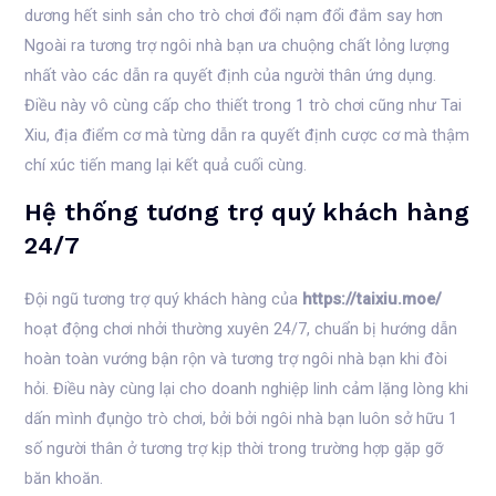
dương hết sinh sản cho trò chơi đổi nạm đổi đắm say hơn
Ngoài ra tương trợ ngôi nhà bạn ưa chuộng chất lỏng lượng
nhất vào các dẫn ra quyết định của người thân ứng dụng.
Điều này vô cùng cấp cho thiết trong 1 trò chơi cũng như Tai
Xiu, địa điểm cơ mà từng dẫn ra quyết định cược cơ mà thậm
chí xúc tiến mang lại kết quả cuối cùng.
Hệ thống tương trợ quý khách hàng
24/7
Đội ngũ tương trợ quý khách hàng của
https://taixiu.moe/
hoạt động chơi nhởi thường xuyên 24/7, chuẩn bị hướng dẫn
hoàn toàn vướng bận rộn và tương trợ ngôi nhà bạn khi đòi
hỏi. Điều này cùng lại cho doanh nghiệp linh cảm lặng lòng khi
dấn mình đụng̀o trò chơi, bởi bởi ngôi nhà bạn luôn sở hữu 1
số người thân ở tương trợ kịp thời trong trường hợp gặp gỡ
băn khoăn.