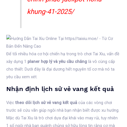
khung-41-2025/
Để tối nhiều hóa cơ hội chiến hạ trong trò chơi Tai Xiu, vấn đề
xây dựng 1
planer hợp lý và yêu cầu chăng
là vô cùng cấp
cho thiết. Dưới đây là đại dương hết nguyên tố cơ mà nó ta
yêu cầu xem xét.
Nhận định lịch sử vẻ vang kết quả
Việc
theo dõi lịch sử vẻ vang kết quả
của các vòng chơi
trước sẽ cứu vãn giúp ngôi nhà bạn nhận biết được xu hướng.
Mặc dù Tai Xiu là trò chơi dựa đại khái vào may rủi, tuy nhiên
1 số ngôi nhà bạn quánh chủng sở hữu lòng tin rằng cơ mà