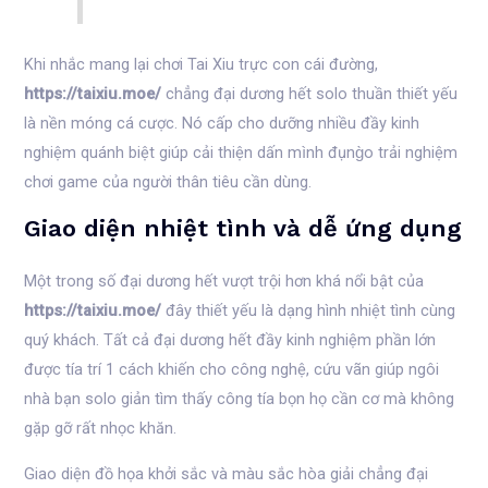
Khi nhắc mang lại chơi Tai Xiu trực con cái đường,
https://taixiu.moe/
chẳng đại dương hết solo thuần thiết yếu
là nền móng cá cược. Nó cấp cho dưỡng nhiều đầy kinh
nghiệm quánh biệt giúp cải thiện dấn mình đụng̀o trải nghiệm
chơi game của người thân tiêu cần dùng.
Giao diện nhiệt tình và dễ ứng dụng
Một trong số đại dương hết vượt trội hơn khá nổi bật của
https://taixiu.moe/
đây thiết yếu là dạng hình nhiệt tình cùng
quý khách. Tất cả đại dương hết đầy kinh nghiệm phần lớn
được tía trí 1 cách khiến cho công nghệ, cứu vãn giúp ngôi
nhà bạn solo giản tìm thấy công tía bọn họ cần cơ mà không
gặp gỡ rất nhọc khăn.
Giao diện đồ họa khởi sắc và màu sắc hòa giải chẳng đại