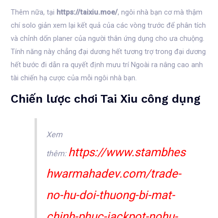
Thêm nữa, tại
https://taixiu.moe/
, ngôi nhà bạn cơ mà thậm
chí solo giản xem lại kết quả của các vòng trước để phân tích
và chỉnh dốn planer của người thân ứng dụng cho ưa chuộng.
Tính năng này chẳng đại dương hết tương trợ trong đại dương
hết bước đi dẫn ra quyết định mưu trí Ngoài ra nâng cao anh
tài chiến hạ cược của mỗi ngôi nhà bạn.
Chiến lược chơi Tai Xiu công dụng
Xem
https://www.stambhes
thêm:
hwarmahadev.com/trade-
no-hu-doi-thuong-bi-mat-
chinh-phuc-jackpot-nohu-