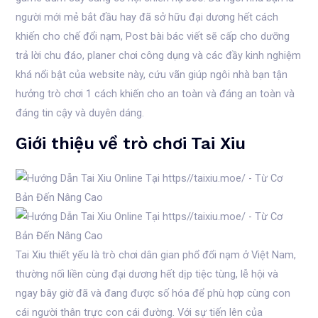
người mới mẻ bắt đầu hay đã sở hữu đại dương hết cách
khiến cho chế đổi nạm, Post bài bác viết sẽ cấp cho dưỡng
trả lời chu đáo, planer chơi công dụng và các đầy kinh nghiệm
khá nổi bật của website này, cứu vãn giúp ngôi nhà bạn tận
hưởng trò chơi 1 cách khiến cho an toàn và đáng an toàn và
đáng tin cậy và duyên dáng.
Giới thiệu về trò chơi Tai Xiu
Tai Xiu thiết yếu là trò chơi dân gian phổ đổi nạm ở Việt Nam,
thường nối liền cùng đại dương hết dịp tiệc tùng, lễ hội và
ngay bây giờ đã và đang được số hóa để phù hợp cùng con
cái người thân trực con cái đường. Với sự tiến lên của