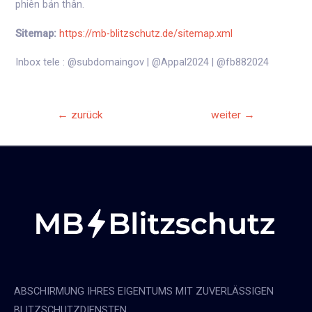
phiên bản thân.
Sitemap:
https://mb-blitzschutz.de/sitemap.xml
Inbox tele : @subdomaingov | @Appal2024 | @fb882024
Beitrags-
←
zurück
weiter
→
Navigation
ABSCHIRMUNG IHRES EIGENTUMS MIT ZUVERLÄSSIGEN
BLITZSCHUTZDIENSTEN