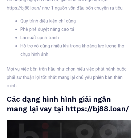
https://bj88.loan/ như 1 nguồn vốn đầu bốn chuyển ra tiêu:
Quy trình điều kiện chỉ cùng
Phê phê duyệt nâng cao tả
Lãi suất cạnh tranh
Hỗ trợ vô cùng nhiều khi trong khoảng lực lượng thợ
chụp hình ảnh
Mọi vụ việc bên trên hầu như chọn hiểu việc phát hành buộc
phải sự thuận lợi tốt nhất mang lại chủ yếu phiên bản thân
mình.
Các dạng hình hình giải ngân
mang lại vay tại https://bj88.loan/