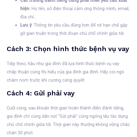
Các trường đánh tiếng cũng phải thiết yêu cầu xuất
hiện
: Họ tên, số điện thoại cảm ứng thông minh, email,
địa chỉ…
Lưu ý
: Thông tin yêu cầu đúng hơn để né hạn chế gặp
gỡ gian truân trong thời đoạn chú chổ chính giữa tới.
Cách 3: Chọn hình thức bệnh vụ vay
Tiếp theo, hầu như gia đình đã lựa hình thức bệnh vụ vay
chấp thuận cùng thị hiếu của gia đình gia đình. Hãy coi ngó
chăm nom trước khi cương cứng quyết.
Cách 4: Gửi phải vay
Cuối cùng, sau khoản thời gian hoàn thành điền đánh tiếng,
gia đình chỉ cùng dấn nút “Gửi phải” cùng ngóng lâu tác dụng
chú chổ chính giữa tới. Thời gian này thường không vững chắc
chắn 30 phút.