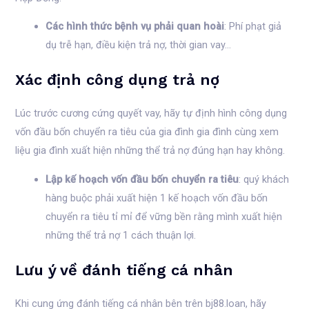
Các hình thức bệnh vụ phải quan hoài
: Phí phạt giả
dụ trễ hạn, điều kiện trả nợ, thời gian vay…
Xác định công dụng trả nợ
Lúc trước cương cứng quyết vay, hãy tự định hình công dụng
vốn đầu bốn chuyển ra tiêu của gia đình gia đình cùng xem
liệu gia đình xuất hiện những thể trả nợ đúng hạn hay không.
Lập kế hoạch vốn đầu bốn chuyển ra tiêu
: quý khách
hàng buộc phải xuất hiện 1 kế hoạch vốn đầu bốn
chuyển ra tiêu tỉ mỉ để vững bền rằng mình xuất hiện
những thể trả nợ 1 cách thuận lợi.
Lưu ý về đánh tiếng cá nhân
Khi cung ứng đánh tiếng cá nhân bên trên bj88.loan, hãy