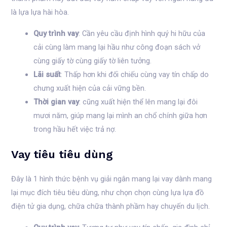
là lựa lựa hài hòa.
Quy trình vay
: Cần yêu cầu định hình quý hi hữu của
cải cùng làm mang lại hầu như công đoạn sách vở
cùng giấy tờ cùng giấy tờ liên tưởng.
Lãi suất
: Thấp hơn khi đối chiếu cùng vay tín chấp do
chưng xuất hiện của cải vững bền.
Thời gian vay
: cũng xuất hiện thể lên mang lại đôi
mươi năm, giúp mang lại mình an chổ chính giữa hơn
trong hầu hết việc trả nợ.
Vay tiêu tiêu dùng
Đây là 1 hình thức bệnh vụ giải ngân mang lại vay dành mang
lại mục đích tiêu tiêu dùng, như chọn chọn cùng lựa lựa đồ
điện tử gia dụng, chữa chữa thành phầm hay chuyến du lịch.