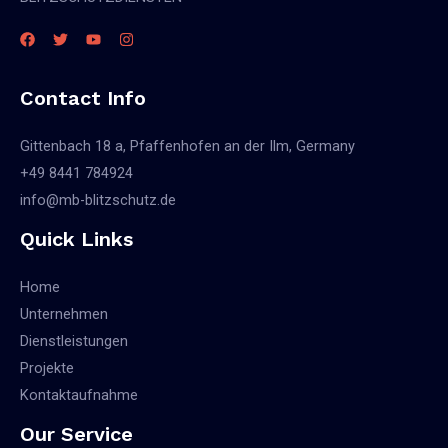
Contact Info
Gittenbach 18 a, Pfaffenhofen an der Ilm, Germany
+49 8441 784924
info@mb-blitzschutz.de
Quick Links
Home
Unternehmen
Dienstleistungen
Projekte
Kontaktaufnahme
Our Service