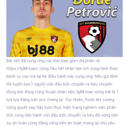
Bài viết đã cung ứng cái nhìn bao gồm đa phần về
https://bj88.loan/ cùng hầu hết nhân tiện ích cùng hình thức
bệnh vụ vay mà lại hệ điều hành này cung ứng. Nếu gia đình
đã tuyển lựa 1 nguồn vốn đầu bốn chuyển ra tiêu chuyển
động linh động cùng thuận nhân tiện, bj88.loan vững trãi là 1
lựa lựa đáng săn sóc mang lại. Tuy nhiên, trước khi cương
cứng quyết vay, hãy luôn thực hiện trang nghiêm việc phân
tích cùng tiến hành vốn đầu bốn chuyển ra tiêu để vững bền
sự an toàn cùng đáng vững bền an toàn mang lại chủ yếu