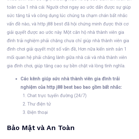
toàn của 1 nhà cái. Người chơi ngay ao ước dấn được sự giúp
sức tăng tả và công dụng lúc chúng ta chạm chán bất nhắc
vấn đề nào, và http j88 best đã hội chứng minh được thời cơ
giải quyết được ao ước này. Một căn hộ nhà thành viên gia
đình trải nghiệm phải chăng chưa chỉ giúp nhà thành viên gia
đình chơi giải quyết một số vấn đề, Hơn nữa kiến sinh sản 1
mối quan hệ phải chăng lành giữa nhà cái và nhà thành viên
gia đình chơi, giúp tăng cao sự bền chặt và lòng tình nghĩa.
Các kênh giúp sức nhà thành viên gia đình trải
nghiệm của http j88 best bao bao gồm bất nhắc:
Chat trực tuyến đường (24/7)
Thư điện tử
Điện thoại
Bảo Mật và An Toàn