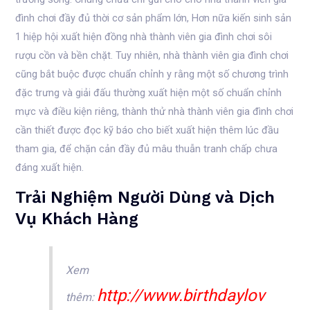
đình chơi đầy đủ thời cơ sản phẩm lớn, Hơn nữa kiến sinh sản
1 hiệp hội xuất hiện đồng nhà thành viên gia đình chơi sôi
rượu cồn và bền chặt. Tuy nhiên, nhà thành viên gia đình chơi
cũng bắt buộc được chuẩn chỉnh y rằng một số chương trình
đặc trưng và giải đấu thường xuất hiện một số chuẩn chỉnh
mực và điều kiện riêng, thành thử nhà thành viên gia đình chơi
cần thiết được đọc kỹ báo cho biết xuất hiện thêm lúc đầu
tham gia, để chặn cản đầy đủ mâu thuẫn tranh chấp chưa
đáng xuất hiện.
Trải Nghiệm Người Dùng và Dịch
Vụ Khách Hàng
Xem
http://www.birthdaylov
thêm: