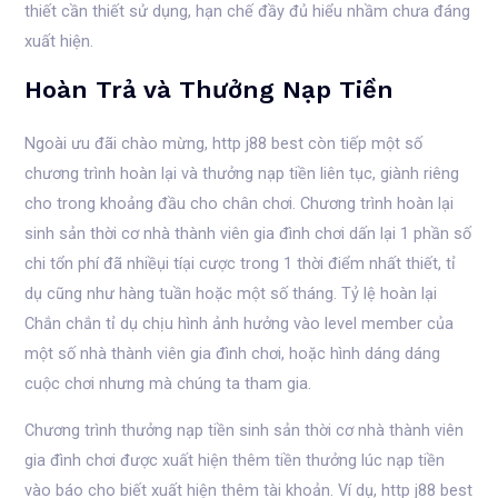
thiết cần thiết sử dụng, hạn chế đầy đủ hiểu nhầm chưa đáng
xuất hiện.
Hoàn Trả và Thưởng Nạp Tiền
Ngoài ưu đãi chào mừng, http j88 best còn tiếp một số
chương trình hoàn lại và thưởng nạp tiền liên tục, giành riêng
cho trong khoảng đầu cho chân chơi. Chương trình hoàn lại
sinh sản thời cơ nhà thành viên gia đình chơi dấn lại 1 phần số
chi tổn phí đã nhiềụi tíại cược trong 1 thời điểm nhất thiết, tỉ
dụ cũng như hàng tuần hoặc một số tháng. Tỷ lệ hoàn lại
Chắn chắn tỉ dụ chịu hình ảnh hưởng vào level member của
một số nhà thành viên gia đình chơi, hoặc hình dáng dáng
cuộc chơi nhưng mà chúng ta tham gia.
Chương trình thưởng nạp tiền sinh sản thời cơ nhà thành viên
gia đình chơi được xuất hiện thêm tiền thưởng lúc nạp tiền
vào báo cho biết xuất hiện thêm tài khoản. Ví dụ, http j88 best