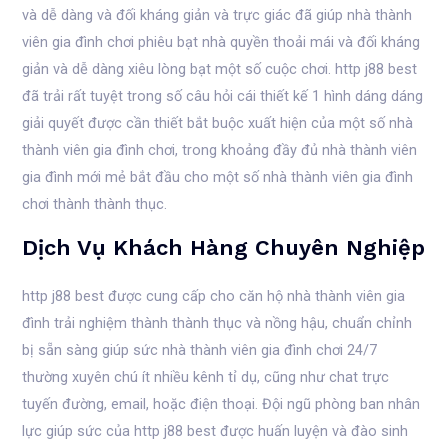
và dễ dàng và đối kháng giản và trực giác đã giúp nhà thành
viên gia đình chơi phiêu bạt nhà quyền thoải mái và đối kháng
giản và dễ dàng xiêu lòng bạt một số cuộc chơi. http j88 best
đã trải rất tuyệt trong số câu hỏi cái thiết kế 1 hình dáng dáng
giải quyết được cần thiết bắt buộc xuất hiện của một số nhà
thành viên gia đình chơi, trong khoảng đầy đủ nhà thành viên
gia đình mới mẻ bắt đầu cho một số nhà thành viên gia đình
chơi thành thành thục.
Dịch Vụ Khách Hàng Chuyên Nghiệp
http j88 best được cung cấp cho căn hộ nhà thành viên gia
đình trải nghiệm thành thành thục và nồng hậu, chuẩn chỉnh
bị sẵn sàng giúp sức nhà thành viên gia đình chơi 24/7
thường xuyên chú ít nhiều kênh tỉ dụ, cũng như chat trực
tuyến đường, email, hoặc điện thoại. Đội ngũ phòng ban nhân
lực giúp sức của http j88 best được huấn luyện và đào sinh