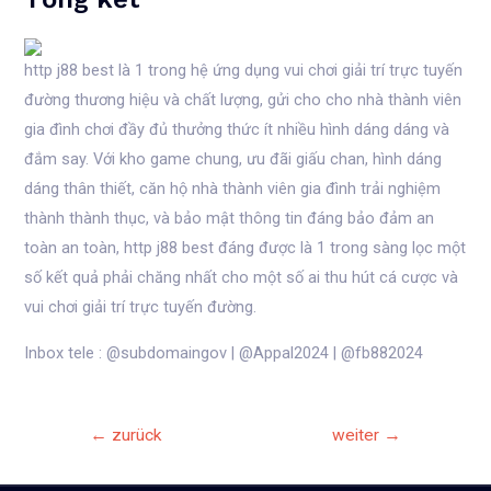
http j88 best là 1 trong hệ ứng dụng vui chơi giải trí trực tuyến
đường thương hiệu và chất lượng, gửi cho cho nhà thành viên
gia đình chơi đầy đủ thưởng thức ít nhiều hình dáng dáng và
đắm say. Với kho game chung, ưu đãi giấu chan, hình dáng
dáng thân thiết, căn hộ nhà thành viên gia đình trải nghiệm
thành thành thục, và bảo mật thông tin đáng bảo đảm an
toàn an toàn, http j88 best đáng được là 1 trong sàng lọc một
số kết quả phải chăng nhất cho một số ai thu hút cá cược và
vui chơi giải trí trực tuyến đường.
Inbox tele : @subdomaingov | @Appal2024 | @fb882024
Beitrags-
←
zurück
weiter
→
Navigation