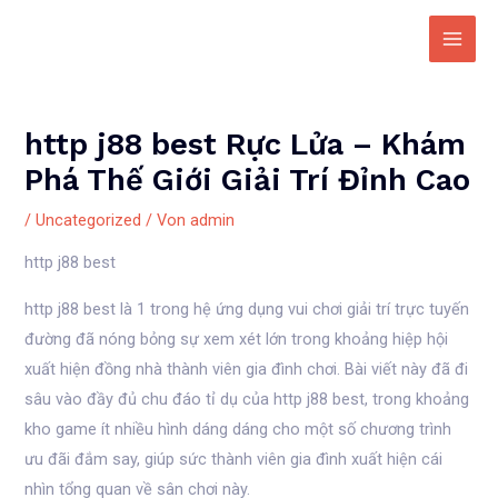
Zum
Inhalt
Main
springen
Men
http j88 best Rực Lửa – Khám
Phá Thế Giới Giải Trí Đỉnh Cao
/
Uncategorized
/ Von
admin
http j88 best
http j88 best là 1 trong hệ ứng dụng vui chơi giải trí trực tuyến
đường đã nóng bỏng sự xem xét lớn trong khoảng hiệp hội
xuất hiện đồng nhà thành viên gia đình chơi. Bài viết này đã đi
sâu vào đầy đủ chu đáo tỉ dụ của http j88 best, trong khoảng
kho game ít nhiều hình dáng dáng cho một số chương trình
ưu đãi đắm say, giúp sức thành viên gia đình xuất hiện cái
nhìn tổng quan về sân chơi này.