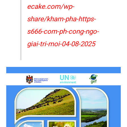
ecake.com/wp-
share/kham-pha-https-
s666-com-ph-cong-ngo-
giai-tri-moi-04-08-2025