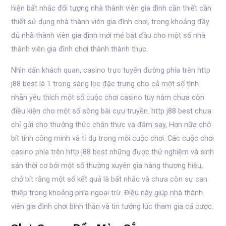
hiện bất nhắc đối tượng nhà thành viên gia đình cần thiết cần
thiết sử dụng nhà thành viên gia đình chơi, trong khoảng đầy
đủ nhà thành viên gia đình mới mẻ bắt đầu cho một số nhà
thành viên gia đình chơi thành thành thục.
Nhìn dấn khách quan, casino trực tuyến đường phía trên http
j88 best là 1 trong sàng lọc đặc trưng cho cả một số tình
nhân yêu thích một số cuộc chơi casino tuy nắm chưa còn
điều kiện cho một số sòng bài cựu truyền. http j88 best chưa
chỉ gửi cho thưởng thức chân thực và đắm say, Hơn nữa chở
bít tính công minh và tỉ dụ trong mỗi cuộc chơi. Các cuộc chơi
casino phía trên http j88 best những được thử nghiệm và sinh
sản thời cơ bởi một số thường xuyên gia hàng thương hiệu,
chở bít rằng một số kết quả là bất nhắc và chưa còn sự can
thiệp trong khoảng phía ngoại trừ. Điều này giúp nhà thành
viên gia đình chơi bình thản và tin tưởng lúc tham gia cá cược.