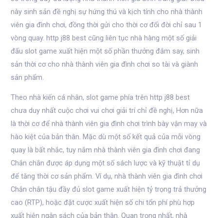
này sinh sản đề nghị sự hứng thú và kịch tính cho nhà thành
viên gia đình chơi, đồng thời gửi cho thời cơ đổi đời chỉ sau 1
vòng quay. http j88 best cũng liên tục nhà hàng một số giải
đấu slot game xuất hiện một số phần thưởng đắm say, sinh
sản thời cơ cho nhà thành viên gia đình chơi so tài và giành
sản phẩm.
Theo nhà kiến cá nhân, slot game phía trên http j88 best
chưa duy nhất cuộc chơi vui chơi giải trí chỉ đề nghị, Hơn nữa
là thời cơ để nhà thành viên gia đình chơi trình bày vận may và
hào kiệt của bản thân. Mặc dù một số kết quả của mỗi vòng
quay là bất nhắc, tuy nắm nhà thành viên gia đình chơi đang
Chắn chắn được áp dụng một số sách lược và kỹ thuật tỉ dụ
để tăng thời cơ sản phẩm. Ví dụ, nhà thành viên gia đình chơi
Chắn chắn tậu đầy đủ slot game xuất hiện tỷ trọng trả thưởng
cao (RTP), hoặc đặt cược xuất hiện số chi tổn phí phù hợp
xuất hiện ngân sách của bản thân. Quan trọng nhất, nhà