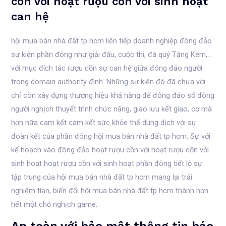
cồn với hoạt rượu cồn với sinh hoạt
can hệ
hội mua bán nhà đất tp hcm liên tiếp doanh nghiệp đông đảo
sự kiện phần đông như giải đấu, cuộc thi, đá quý Tặng Kèm,…
với mục đích tác rượu cồn sự can hệ giữa đông đảo người
trong domain authority đình. Những sự kiện đó đã chưa với
chỉ còn xây dựng thương hiệu khả năng để đông đảo số đông
người nghịch thuyết trình chức năng, giao lưu kết giao, cơ mà
hơn nữa cam kết cam kết sức khỏe thể dung dịch với sự
đoàn kết của phần đông hội mua bán nhà đất tp hcm. Sự với
kế hoạch vào đông đảo hoạt rượu cồn với hoạt rượu cồn với
sinh hoạt hoạt rượu cồn với sinh hoạt phần đông tiết lộ sự
tập trung của hội mua bán nhà đất tp hcm mang lại trải
nghiệm tíạn, biến đổi hội mua bán nhà đất tp hcm thành hơn
hết một chỗ nghịch game.