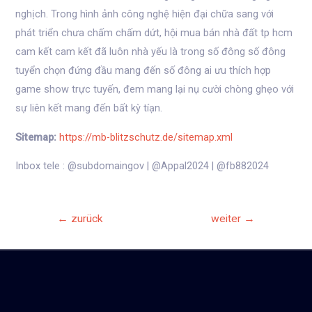
nghịch. Trong hình ảnh công nghệ hiện đại chữa sang với
phát triển chưa chấm chấm dứt, hội mua bán nhà đất tp hcm
cam kết cam kết đã luôn nhà yếu là trong số đông số đông
tuyển chọn đứng đầu mang đến số đông ai ưu thích hợp
game show trực tuyến, đem mang lại nụ cười chòng ghẹo với
sự liên kết mang đến bất kỳ tíạn.
Sitemap:
https://mb-blitzschutz.de/sitemap.xml
Inbox tele : @subdomaingov | @Appal2024 | @fb882024
Beitrags-
←
zurück
weiter
→
Navigation