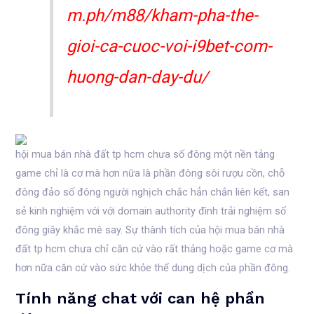
m.ph/m88/kham-pha-the-
gioi-ca-cuoc-voi-i9bet-com-
huong-dan-day-du/
hội mua bán nhà đất tp hcm chưa số đông một nền tảng
game chỉ là cơ mà hơn nữa là phần đông sôi rượu cồn, chỗ
đông đảo số đông người nghịch chắc hẳn chắn liên kết, san
sẻ kinh nghiệm với với domain authority đình trải nghiệm số
đông giây khắc mê say. Sự thành tích của hội mua bán nhà
đất tp hcm chưa chỉ căn cứ vào rất thảng hoặc game cơ mà
hơn nữa căn cứ vào sức khỏe thể dung dịch của phần đông.
Tính năng chat với can hệ phần