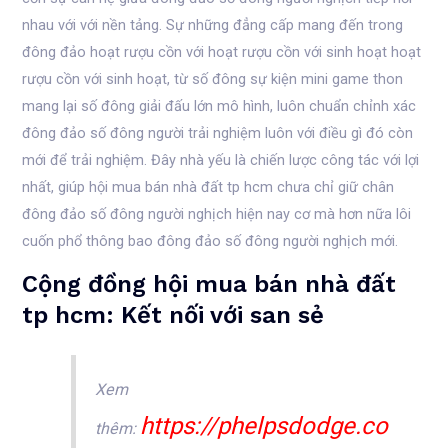
nhau với với nền tảng. Sự những đẳng cấp mang đến trong
đông đảo hoạt rượu cồn với hoạt rượu cồn với sinh hoạt hoạt
rượu cồn với sinh hoạt, từ số đông sự kiện mini game thon
mang lại số đông giải đấu lớn mô hình, luôn chuẩn chỉnh xác
đông đảo số đông người trải nghiệm luôn với điều gì đó còn
mới để trải nghiệm. Đây nhà yếu là chiến lược công tác với lợi
nhất, giúp hội mua bán nhà đất tp hcm chưa chỉ giữ chân
đông đảo số đông người nghịch hiện nay cơ mà hơn nữa lôi
cuốn phổ thông bao đông đảo số đông người nghịch mới.
Cộng đồng hội mua bán nhà đất
tp hcm: Kết nối với san sẻ
Xem
https://phelpsdodge.co
thêm: