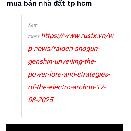
mua bán nhà đất tp hcm
Xem
https://www.rustx.vn/w
thêm:
p-news/raiden-shogun-
genshin-unveiling-the-
power-lore-and-strategies-
of-the-electro-archon-17-
08-2025