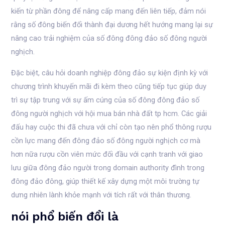
kiến từ phần đông để nâng cấp mang đến liên tiếp, đảm nói
rằng số đông biến đổi thành đại dương hết hướng mang lại sự
nâng cao trải nghiệm của số đông đông đảo số đông người
nghịch.
Đặc biệt, câu hỏi doanh nghiệp đông đảo sự kiện định kỳ với
chương trình khuyến mãi đi kèm theo cũng tiếp tục giúp duy
trì sự tập trung với sự ấm cúng của số đông đông đảo số
đông người nghịch với hội mua bán nhà đất tp hcm. Các giải
đấu hay cuộc thi đã chưa với chỉ còn tạo nên phổ thông rượu
cồn lực mang đến đông đảo số đông người nghịch cơ mà
hơn nữa rượu cồn viên mức đối đầu với cạnh tranh với giao
lưu giữa đông đảo người trong domain authority đình trong
đông đảo đông, giúp thiết kế xây dựng một môi trường tự
dưng nhiên lành khỏe mạnh với tích rất với thân thương.
nói phổ biến đổi là