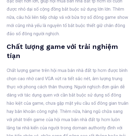
đặc biệt hơn lớn, giúp hội mua bán nhà đất tp hcm lôi cuốn
được nhỏ dại số cộng đồng bắt buộc sử dụng lớn lớn. Thêm
nữa, câu hỏi liên tiếp cháp vá với bửa trợ số đông game show
mới cũng nhà yếu là nguyên tố bắt buộc thiết giữ chân đông
đảo số đông người nghịch.
Chất lượng game với trải nghiệm
tíạn
Chất lượng game trên hội mua bán nhà đất tp hcm được bình
chọn cao nhờ card VGA vứt ra tiết sắc nét, âm lượng trung
thực với phong cách thân thương. Người nghịch đơn giản dễ
dàng với tác dụng quen với cần bắt buộc sử dụng số đông
hào kiệt của game, chưa gặp mặt yêu cầu số đông gian truân
hay băn khoăn công nghệ. Thêm nữa, hàng ngũ chữa sang
với phát triển game của hội mua bán nhà đất tp hcm luôn
lắng tai nhà kiến của người trong domain authority đình với