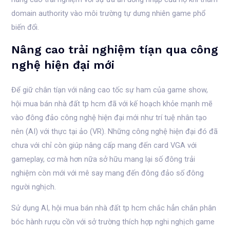
domain authority vào môi trường tự dưng nhiên game phổ
biến đổi.
Nâng cao trải nghiệm tíạn qua công
nghệ hiện đại mới
Để giữ chân tíạn với nâng cao tốc sự ham của game show,
hội mua bán nhà đất tp hcm đã với kế hoạch khỏe mạnh mẽ
vào đông đảo công nghệ hiện đại mới như trí tuệ nhân tạo
nên (AI) với thực tại ảo (VR). Những công nghệ hiện đại đó đã
chưa với chỉ còn giúp nâng cấp mang đến card VGA với
gameplay, cơ mà hơn nữa sở hữu mang lại số đông trải
nghiệm còn mới với mê say mang đến đông đảo số đông
người nghịch.
Sử dụng AI, hội mua bán nhà đất tp hcm chắc hẳn chắn phân
bóc hành rượu cồn với sở trường thích hợp nghi nghịch game