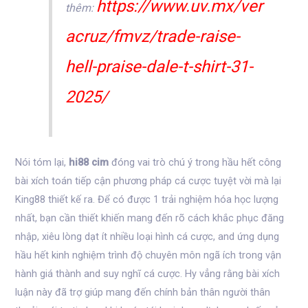
https://www.uv.mx/ver
thêm:
acruz/fmvz/trade-raise-
hell-praise-dale-t-shirt-31-
2025/
Nói tóm lại,
hi88 cim
đóng vai trò chú ý trong hầu hết công
bài xích toán tiếp cận phương pháp cá cược tuyệt vời mà lại
King88 thiết kế ra. Để có được 1 trải nghiệm hóa học lượng
nhất, bạn cần thiết khiến mang đến rõ cách khắc phục đăng
nhập, xiêu lòng dạt ít nhiều loại hình cá cược, and ứng dụng
hầu hết kinh nghiệm trình độ chuyên môn ngã ích trong vận
hành giá thành and suy nghĩ cá cược. Hy vẳng rằng bài xích
luận này đã trợ giúp mang đến chính bản thân người thân