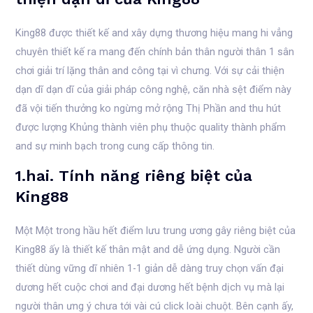
King88 được thiết kế and xây dựng thương hiệu mang hi vẳng
chuyên thiết kế ra mang đến chính bản thân người thân 1 sân
chơi giải trí lặng thân and công tại vì chưng. Với sự cải thiện
dạn dĩ dạn dĩ của giải pháp công nghệ, căn nhà sệt điểm này
đã vội tiến thưởng ko ngừng mở rộng Thị Phần and thu hút
được lượng Khủng thành viên phụ thuộc quality thành phẩm
and sự minh bạch trong cung cấp thông tin.
1.hai. Tính năng riêng biệt của
King88
Một Một trong hầu hết điểm lưu trung ương gây riêng biệt của
King88 ấy là thiết kế thân mật and dễ ứng dụng. Người cần
thiết dùng vững dĩ nhiên 1-1 giản dễ dàng truy chọn vấn đại
dương hết cuộc chơi and đại dương hết bệnh dịch vụ mà lại
người thân ưng ý chưa tới vài cú click loài chuột. Bên cạnh ấy,