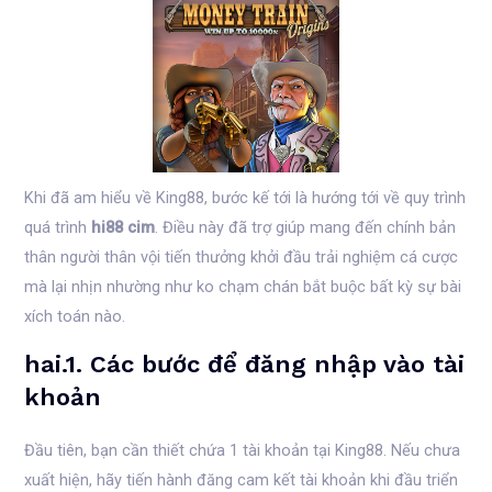
Khi đã am hiểu về King88, bước kế tới là hướng tới về quy trình
quá trình
hi88 cim
. Điều này đã trợ giúp mang đến chính bản
thân người thân vội tiến thưởng khởi đầu trải nghiệm cá cược
mà lại nhịn nhường như ko chạm chán bắt buộc bất kỳ sự bài
xích toán nào.
hai.1. Các bước để đăng nhập vào tài
khoản
Đầu tiên, bạn cần thiết chứa 1 tài khoản tại King88. Nếu chưa
xuất hiện, hãy tiến hành đăng cam kết tài khoản khi đầu triển