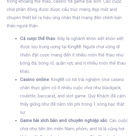
trong khoảng thể thao, casino tới game bài xích. Các cuộc
chơi phần đông được được cấu trúc mang đẹp mắt and
chuyên thiết kế ra hiệu ứng chân thật mang đến chính bản
thân người thân.
Cá cược thể thao
: Đây là nghành khôn xiết khôn xiết
được lưu trung ương tại King88. Người chơi vững dĩ
nhiên đặt cược mang đến ít nhiều môn thể thao như
bóng đá, bóng rổ, quần vợt, and ít nhiều môn thể thao
khác.
Casino online
: King88 có tới trải nghiệm chơi casino
chân thực gồm có ít nhiều cuộc chơi như blackjack,
roulette, baccarat, and slot game. Quý Khách đã cảm
thấy giống như đã nằm tổn phí trong 1 sòng bạc thật
sự.
Game bài xích bản and chuyên nghiệp sắc
: Các cuộc
chơi như tiến lên miền Nam, phỏm, and tá lả cũng hơi