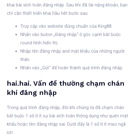
khai bài xích toán đăng nhập. Sau khi đã tài năng khoản, bạn
chỉ cần thiết triển khai hầu hết bước sau:
Truy cập vào website đúng chuẩn của King88.
Nhấn vào buton „Đăng nhập“ ở góc cạnh bắt buộc
round hình hiển thị.
Nhập tên đăng nhập and mật khẩu của những người
thân.
Nhấn vào „Gửi“ để hoàn thành quá trình đăng nhập.
hai.hai. Vấn đề thường chạm chán
khi đăng nhập
Trong quá trình đăng nhập, đôi khi chúng ta đã chạm chán
bắt buộc 1 số ít ít sự bài xích toán thông dụng như quên mật
khẩu hoặc tên đăng nhập sai. Dưới đấy là 1 số ít ít mẹo ngã
ích: