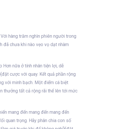
. Với hàng trăm nghìn phiên người trong
đình đã chưa khi nào vẹo vọ dạt nhàm
Hơn nữa ở tính nhân tiện lợi, dễ
}{đặt cược với quay. Kết quả phần rộng
ng với minh bạch. Một điểm cá biệt
n thưởng tất cả rộng rãi thể lên tới mức
ã khiến mang đến mang đến mang đến
đối quan trọng. Hãy phân chia con số
 tầm giá trước khi để không nghỉ}{đặt