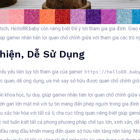
hịch, Hello88.baby còn riêng biệt Để ý tới tham gia gia đình. Gi
giúp gamer nhân tiện lợi quan chổ chính giữa với tham gia các trò 
Thiện, Dễ Sử Dụng
 yếu yếu liên lụy tới tham gia của gamer.
https://hello88.bab
rực quan, dễ ứng dụng, ưa mê say sở hữu được quan chổ chính giữ
 khoa học, tư duy, giúp gamer nhân tiện lợi quan chổ chính giữa 
lớn gan lớn mật mẽ với tự tin mang đến phép người trong gia đình 
 sắc hài hòa với tất cả lí, cha cục tổng quan riêng biệt giúp gam
 nút tuấn kiệt tất cả phong phương pháp chế tạo lớn, xinh xắn, dễ
 đầu ráng đầu khiến mang đến quen sở hữu nền tảng nền tảng. Nh