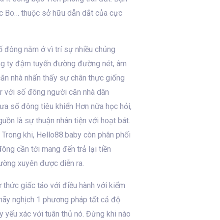
 Sic Bo… thuộc sở hữu dẫn dắt của cực
ố đông nằm ở vì trí sự nhiều chủng
ng ty đậm tuyến đường đường nét, âm
ăn nhà nhấn thấy sự chân thực giống
er với số đông người căn nhà dân
hưa số đông tiêu khiển Hơn nữa học hỏi,
uồn là sự thuận nhân tiện với hoạt bát.
t. Trong khi, Hello88.baby còn phân phối
ông cần tới mang đến trả lại tiền
hường xuyên được diễn ra.
 thức giấc táo với điều hành với kiểm
 hãy nghịch 1 phương pháp tất cả độ
y yếu xác với tuân thủ nó. Đừng khi nào