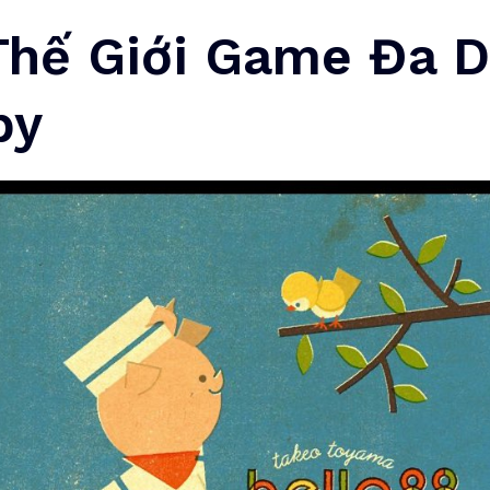
hế Giới Game Đa D
by