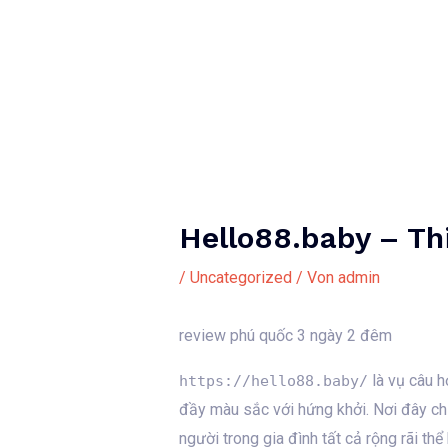
Zum
Inhalt
springen
Hello88.baby – Th
/
Uncategorized
/ Von
admin
review phú quốc 3 ngày 2 đêm
là vụ câu h
https://hello88.baby/
đầy màu sắc với hứng khởi. Nơi đây ch
người trong gia đình tất cả rộng rãi th