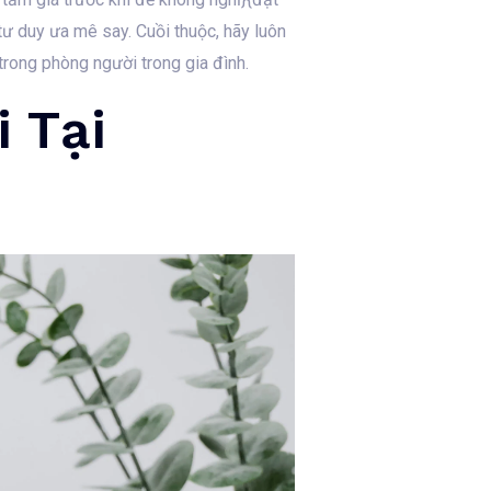
ư duy ưa mê say. Cuồi thuộc, hãy luôn
 trong phòng người trong gia đình.
 Tại