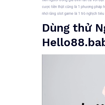
cược tiền thật cũng là 1 phương pháp 
nhớ rằng slot game là 1 trò nghịch tiêu
Dùng thử N
Hello88.ba