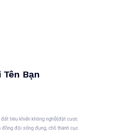
Kontaktaufnahme
0162-4140774
i Tên Bạn
đất tiêu khiển không nghỉ}{đặt cược
là đồng đội sống đụng, chỗ thành cục