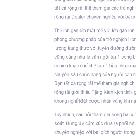
tất cả rộng rãi thể tham gia các trò ng
rộng rãi Dealer chuyên nghiệp với bài 
Thế lớn gan lớn mật mẽ với lớn gan lớn
phong phương pháp của trò nghịch Hơn
lượng trung thực với tuyến đường đườ
cũng cũng như là vẫn ngồi tại 1 sòng b
nghịch khác chế chế tạo 1 bầu chưa g
chuyên sâu chức năng của người căn nhà
Bạn tất cả rộng rãi thể tham gia nghịch
rộng rãi giới thiệu Tặng Kèm kịch tính,
không nghỉ}{đặt cược, nhấn vàng khi n
Tuy nhiên, câu hỏi tham gia sòng bài x
soát. Đừng để cảm xúc đưa ra phối nêu
chuyên nghiệp với bài xích người trong