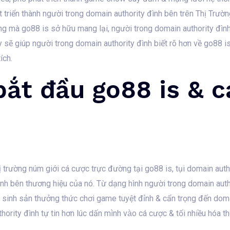
 triển thành người trong domain authority đình bên trên Thị Trườn
ng mà go88 is sở hữu mang lại, người trong domain authority đìn
y sẽ giúp người trong domain authority đình biết rõ hơn về go88 is 
ích.
bắt đầu go88 is & 
 trường núm giới cá cược trực đường tại go88 is, tụi domain autho
 bên thương hiệu của nó. Từ dạng hình người trong domain autho
sinh sản thưởng thức chơi game tuyệt đỉnh & cẩn trọng đến domain
rity đình tự tin hơn lúc dấn mình vào cá cược & tối nhiều hóa thờ