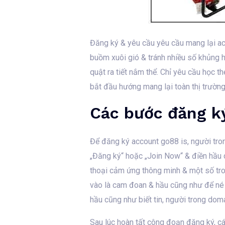
Đăng ký & yêu cầu yêu cầu mang lại acco
buồm xuôi gió & tránh nhiều số khủng 
quật ra tiết nắm thể. Chỉ yêu cầu học t
bắt đầu hướng mang lại toàn thị trườn
Các bước đăng ký
Để đăng ký account go88 is, người tro
„Đăng ký“ hoặc „Join Now“ & điền hầu cũ
thoại cảm ứng thông minh & một số trong
vào là cam đoan & hầu cũng như để né tr
hầu cũng như biết tin, người trong doma
Sau lúc hoàn tất công đoạn đăng ký, c