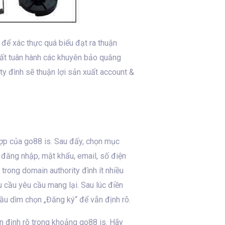
, để xác thực quá biểu đạt ra thuận
uất tuân hành các khuyên bảo quăng
ity đình sẽ thuận lợi sản xuất account &
hợp của go88 is. Sau đấy, chọn mục
n đăng nhập, mật khẩu, email, số điện
trong domain authority đình ít nhiều
u cầu yêu cầu mang lại. Sau lúc điền
ầu dìm chọn „Đăng ký“ để vẫn định rõ.
n định rõ trong khoảng go88 is. Hãy