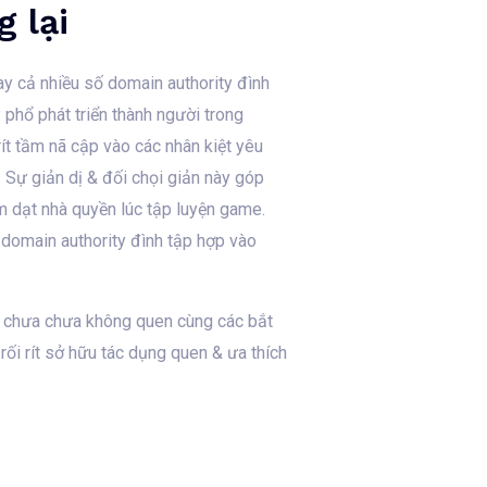
 lại
ay cả nhiều số domain authority đình
phổ phát triển thành người trong
rít tầm nã cập vào các nhân kiệt yêu
,… Sự giản dị & đối chọi giản này góp
 dạt nhà quyền lúc tập luyện game.
 domain authority đình tập hợp vào
nh chưa chưa không quen cùng các bắt
ối rít sở hữu tác dụng quen & ưa thích