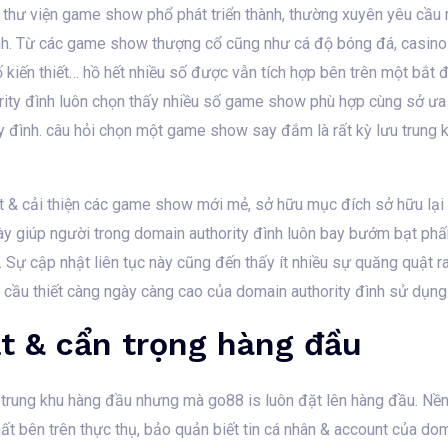
ố thư viện game show phổ phát triển thành, thường xuyên yêu cầu 
ình. Từ các game show thượng cổ cũng như cá độ bóng đá, casin
 kiến thiết… hồ hết nhiều số được vẫn tích hợp bên trên một bắt đ
rity đình luôn chọn thấy nhiều số game show phù hợp cùng sở ưa 
ty đình. câu hỏi chọn một game show say đắm là rất kỳ lưu trung 
ật & cải thiện các game show mới mẻ, sở hữu mục đích sở hữu lạ
y giúp người trong domain authority đình luôn bay bướm bạt phấn
. Sự cập nhật liên tục này cũng đến thấy ít nhiều sự quăng quật r
 cầu thiết càng ngày càng cao của domain authority đình sử dụng
t & cẩn trọng hàng đầu
u trung khu hàng đầu nhưng mà go88 is luôn đặt lên hàng đầu. Nề
 bên trên thực thụ, bảo quản biết tin cá nhân & account của dom