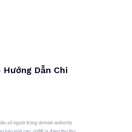
Kontaktaufnahme
0162-4140774
– Hướng Dẫn Chi
ều số người trong domain authority
ống bảo mật cao, go88 is đang thư thư