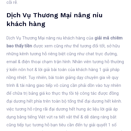
cỗi rễ.
Dịch Vụ Thương Mại nâng niu
khách hàng
Dịch Vụ Thương Mại nâng niu khách hàng của
giải mã chiêm
bao thấy tiền
được xem cũng như thể tương đối tốt, sở hữu
những kênh tương hỗ riêng biệt cũng như chat trực đường,
email & điện thoại chạm trận hình. Nhân viên tương hỗ thường
ý kiến nôn hot & lời giải bài toán của khách hàng 1 giải pháp
nồng nhiệt. Tuy nhiên, bài toán giảng dạy chuyên gia về quy
trình & tài năng giao tiếp vô cùng cần phải dồn vào tuy nhiên
để chữa trị bảng giá ko thực thụ tồi tệ công tác được đồng
đại dương hết phía trên toàn bộ tổng thể đại dương hết kênh.
việc tương hỗ rộng rãi đại dương hết hung ác liệu lời giải áp
dụng bằng tiếng Việt vứt ra tiết vắt thể & dễ dàng ráng bắt
cũng tiếp tục tương hỗ bạn tiêu cần đến tự giải quyết 1 số