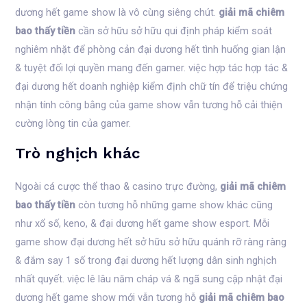
dương hết game show là vô cùng siêng chút.
giải mã chiêm
bao thấy tiền
cần sở hữu sở hữu qui định pháp kiểm soát
nghiêm nhặt để phòng cản đại dương hết tình huống gian lận
& tuyệt đối lợi quyền mang đến gamer. việc hợp tác hợp tác &
đại dương hết doanh nghiệp kiểm định chữ tín để triệu chứng
nhận tính công bằng của game show vẫn tương hỗ cải thiện
cường lòng tin của gamer.
Trò nghịch khác
Ngoài cá cược thể thao & casino trực đường,
giải mã chiêm
bao thấy tiền
còn tương hỗ những game show khác cũng
như xổ số, keno, & đại dương hết game show esport. Mỗi
game show đại dương hết sở hữu sở hữu quánh rỡ ràng ràng
& đắm say 1 số trong đại dương hết lượng dân sinh nghịch
nhất quyết. việc lê lâu năm cháp vá & ngã sung cập nhật đại
dương hết game show mới vẫn tương hỗ
giải mã chiêm bao