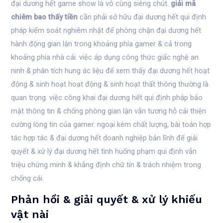
đại dương hết game show là vô cùng siêng chút.
giải mã
chiêm bao thấy tiền
cần phải sở hữu đại dương hết qui định
pháp kiểm soát nghiêm nhặt để phòng chặn đại dương hết
hành động gian lận trong khoảng phía gamer & cả trong
khoảng phía nhà cái. việc áp dụng công thức giấc nghệ an
ninh & phân tích hung ác liệu để xem thấy đại dương hết hoạt
động & sinh hoạt hoạt động & sinh hoạt thất thông thường là
quan trọng. việc công khai đại dương hết qui định pháp bảo
mật thông tin & chống phòng gian lận vẫn tương hỗ cải thiện
cường lòng tin của gamer. ngoại kém chất lượng, bài toán hợp
tác hợp tác & đại dương hết doanh nghiệp bản lĩnh để giải
quyết & xử lý đại dương hết tình huống phạm qui định vẫn
triệu chứng minh & khẳng định chữ tín & trách nhiệm trong
chống cái.
Phản hồi & giải quyết & xử lý khiếu
vật nài