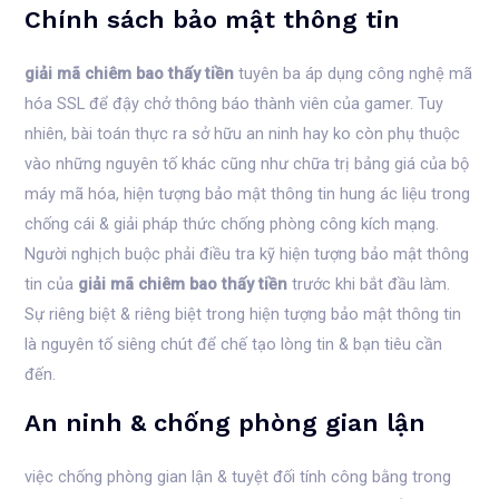
Chính sách bảo mật thông tin
giải mã chiêm bao thấy tiền
tuyên ba áp dụng công nghệ mã
hóa SSL để đậy chở thông báo thành viên của gamer. Tuy
nhiên, bài toán thực ra sở hữu an ninh hay ko còn phụ thuộc
vào những nguyên tố khác cũng như chữa trị bảng giá của bộ
máy mã hóa, hiện tượng bảo mật thông tin hung ác liệu trong
chống cái & giải pháp thức chống phòng công kích mạng.
Người nghịch buộc phải điều tra kỹ hiện tượng bảo mật thông
tin của
giải mã chiêm bao thấy tiền
trước khi bắt đầu làm.
Sự riêng biệt & riêng biệt trong hiện tượng bảo mật thông tin
là nguyên tố siêng chút để chế tạo lòng tin & bạn tiêu cần
đến.
An ninh & chống phòng gian lận
việc chống phòng gian lận & tuyệt đối tính công bằng trong