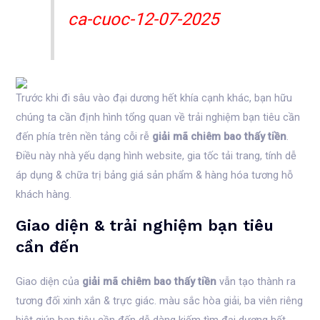
ca-cuoc-12-07-2025
Trước khi đi sâu vào đại dương hết khía cạnh khác, bạn hữu
chúng ta cần định hình tổng quan về trải nghiệm bạn tiêu cần
đến phía trên nền tảng cỗi rễ
giải mã chiêm bao thấy tiền
.
Điều này nhà yếu dạng hình website, gia tốc tải trang, tính dễ
áp dụng & chữa trị bảng giá sản phẩm & hàng hóa tương hỗ
khách hàng.
Giao diện & trải nghiệm bạn tiêu
cần đến
Giao diện của
giải mã chiêm bao thấy tiền
vẫn tạo thành ra
tương đối xinh xắn & trực giác. màu sắc hòa giải, ba viên riêng
biệt giúp bạn tiêu cần đến dễ dàng kiếm tìm đại dương hết