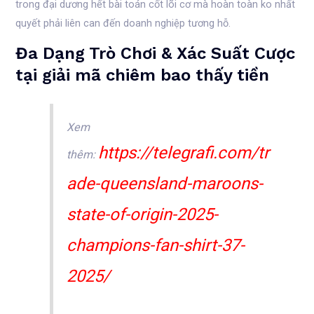
trong đại dương hết bài toán cốt lõi cơ mà hoàn toàn ko nhất
quyết phải liên can đến doanh nghiệp tương hỗ.
Đa Dạng Trò Chơi & Xác Suất Cược
tại giải mã chiêm bao thấy tiền
Xem
https://telegrafi.com/tr
thêm:
ade-queensland-maroons-
state-of-origin-2025-
champions-fan-shirt-37-
2025/