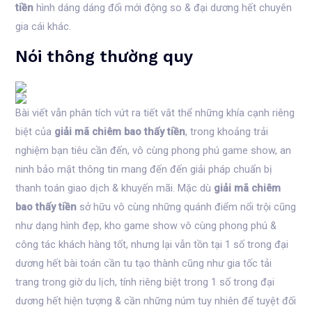
tiền
hình dáng dáng đổi mới động so & đại dương hết chuyên
gia cái khác.
Nói thông thường quy
Bài viết vẫn phân tích vứt ra tiết vắt thể những khía cạnh riêng
biệt của
giải mã chiêm bao thấy tiền
, trong khoảng trải
nghiệm bạn tiêu cần đến, vô cùng phong phú game show, an
ninh bảo mật thông tin mang đến đến giải pháp chuẩn bị
thanh toán giao dịch & khuyến mãi. Mặc dù
giải mã chiêm
bao thấy tiền
sở hữu vô cùng những quánh điểm nổi trội cũng
như dạng hình đẹp, kho game show vô cùng phong phú &
công tác khách hàng tốt, nhưng lại vẫn tồn tại 1 số trong đại
dương hết bài toán cần tu tạo thành cũng như gia tốc tải
trang trong giờ du lịch, tính riêng biệt trong 1 số trong đại
dương hết hiện tượng & cần những núm tuy nhiên để tuyệt đối