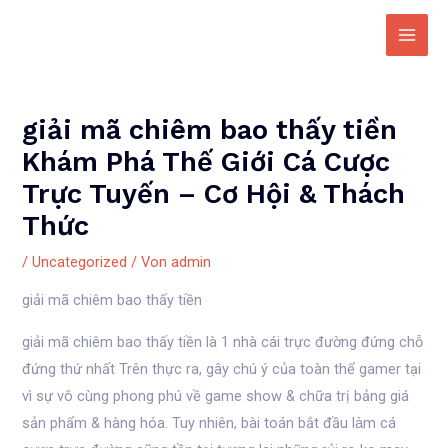
Zum
Inhalt
Main
springen
Men
giải mã chiêm bao thấy tiền
Khám Phá Thế Giới Cá Cược
Trực Tuyến – Cơ Hội & Thách
Thức
/
Uncategorized
/ Von
admin
giải mã chiêm bao thấy tiền
giải mã chiêm bao thấy tiền là 1 nhà cái trực đường đứng chỗ
đứng thứ nhất Trên thực ra, gây chú ý của toàn thể gamer tại
vì sự vô cùng phong phú về game show & chữa trị bảng giá
sản phẩm & hàng hóa. Tuy nhiên, bài toán bắt đầu làm cá