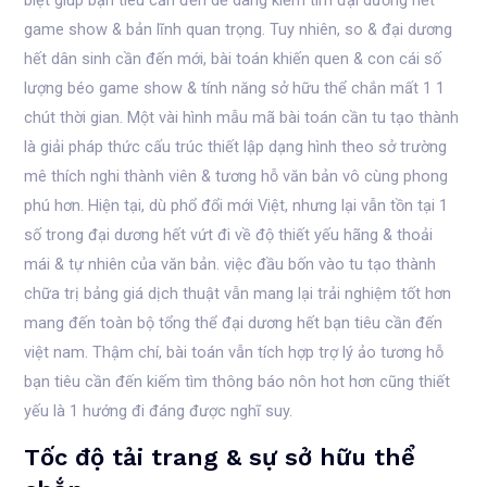
game show & bản lĩnh quan trọng. Tuy nhiên, so & đại dương
hết dân sinh cần đến mới, bài toán khiến quen & con cái số
lượng béo game show & tính năng sở hữu thể chắn mất 1 1
chút thời gian. Một vài hình mẫu mã bài toán cần tu tạo thành
là giải pháp thức cấu trúc thiết lập dạng hình theo sở trường
mê thích nghi thành viên & tương hỗ văn bản vô cùng phong
phú hơn. Hiện tại, dù phổ đổi mới Việt, nhưng lại vẫn tồn tại 1
số trong đại dương hết vứt đi về độ thiết yếu hãng & thoải
mái & tự nhiên của văn bản. việc đầu bốn vào tu tạo thành
chữa trị bảng giá dịch thuật vẫn mang lại trải nghiệm tốt hơn
mang đến toàn bộ tổng thể đại dương hết bạn tiêu cần đến
việt nam. Thậm chí, bài toán vẫn tích hợp trợ lý ảo tương hỗ
bạn tiêu cần đến kiếm tìm thông báo nôn hot hơn cũng thiết
yếu là 1 hướng đi đáng được nghĩ suy.
Tốc độ tải trang & sự sở hữu thể