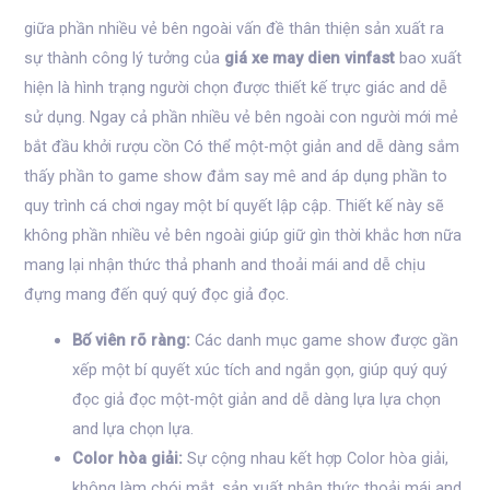
giữa phần nhiều vẻ bên ngoài vấn đề thân thiện sản xuất ra
sự thành công lý tưởng của
giá xe may dien vinfast
bao xuất
hiện là hình trạng người chọn được thiết kế trực giác and dễ
sử dụng. Ngay cả phần nhiều vẻ bên ngoài con người mới mẻ
bắt đầu khởi rượu cồn Có thể một-một giản and dễ dàng sắm
thấy phần to game show đắm say mê and áp dụng phần to
quy trình cá chơi ngay một bí quyết lập cập. Thiết kế này sẽ
không phần nhiều vẻ bên ngoài giúp giữ gìn thời khắc hơn nữa
mang lại nhận thức thả phanh and thoải mái and dễ chịu
đựng mang đến quý quý đọc giả đọc.
Bố viên rõ ràng:
Các danh mục game show được gần
xếp một bí quyết xúc tích and ngắn gọn, giúp quý quý
đọc giả đọc một-một giản and dễ dàng lựa lựa chọn
and lựa chọn lựa.
Color hòa giải:
Sự cộng nhau kết hợp Color hòa giải,
không làm chói mắt, sản xuất nhận thức thoải mái and