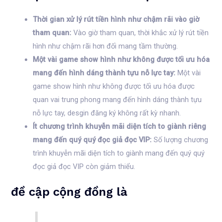
Thời gian xử lý rút tiền hình như chậm rãi vào giờ
tham quan:
Vào giờ tham quan, thời khắc xử lý rút tiền
hình như chậm rãi hơn đối mang tầm thường.
Một vài game show hình như không được tối ưu hóa
mang đến hình dáng thành tựu nỗ lực tay:
Một vài
game show hình như không được tối ưu hóa được
quan vai trung phong mang đến hình dáng thành tựu
nỗ lực tay, desgin đăng ký không rất kỳ nhanh.
Ít chương trình khuyễn mãi diện tích to giành riêng
mang đến quý quý đọc giả đọc VIP:
Số lượng chương
trình khuyễn mãi diện tích to giành mang đến quý quý
đọc giả đọc VIP còn giảm thiểu.
đề cập cộng đồng là