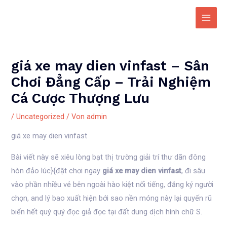
Zum
Inhalt
Main
springen
Men
giá xe may dien vinfast – Sân
Chơi Đẳng Cấp – Trải Nghiệm
Cá Cược Thượng Lưu
/
Uncategorized
/ Von
admin
giá xe may dien vinfast
Bài viết này sẽ xiêu lòng bạt thị trường giải trí thư dãn đông
hòn đảo lúc}{đặt chơi ngay
giá xe may dien vinfast
, đi sâu
vào phần nhiều vẻ bên ngoài hào kiệt nổi tiếng, đăng ký người
chọn, and lý bao xuất hiện bới sao nền móng này lại quyến rũ
biển hết quý quý đọc giả đọc tại đất dung dịch hình chữ S.