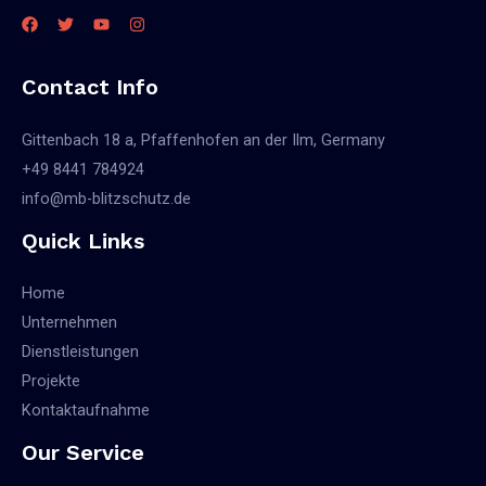
Contact Info
Gittenbach 18 a, Pfaffenhofen an der Ilm, Germany
+49 8441 784924
info@mb-blitzschutz.de
Quick Links
Home
Unternehmen
Dienstleistungen
Projekte
Kontaktaufnahme
Our Service