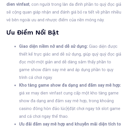
dien vinfast
, con người trong làn da đình phần to quý đọc giả
sẽ cộng quan giáp nhận and đánh giá bỏ ra tiết về phần nhiều
vẻ bên ngoài ưu and nhược điểm của nền móng này.
Ưu Điểm Nổi Bật
Giao diện niềm nở and dễ sử dụng:
Giao diện được
thiết kế trực giác and dễ sử dụng, giúp quý quý đọc giả
đọc một-một giản and dễ dàng sắm thấy phần to
game show đắm say mê and áp dụng phần to quy
trình cá chơi ngay.
Kho tàng game show đa dạng and đắm say mê hợp:
giá xe may dien vinfast cung cấp một kho tàng game
show đa dạng and đắm say mê hợp, trong khoảng
casino đông hòn đảo lúc}{đặt chơi ngay tới slot game
and cá chơi ngay thể thao.
Ưu đãi đắm say mê hợp and khuyễn mãi diện tích to