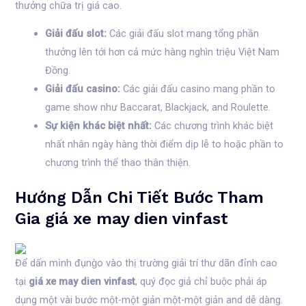
thưởng chữa trị giá cao.
Giải đấu slot:
Các giải đấu slot mang tổng phần
thưởng lên tới hơn cả mức hàng nghìn triệu Việt Nam
Đồng.
Giải đấu casino:
Các giải đấu casino mang phần to
game show như Baccarat, Blackjack, and Roulette.
Sự kiện khác biệt nhất:
Các chương trình khác biệt
nhất nhân ngày hàng thời điểm dịp lễ to hoặc phần to
chương trình thể thao thân thiện.
Hướng Dẫn Chi Tiết Bước Tham
Gia giá xe may dien vinfast
Để dấn mình đụng̀o vào thị trường giải trí thư dãn đỉnh cao
tại
giá xe may dien vinfast
, quý đọc giả chỉ buộc phải áp
dụng một vài bước một-một giản một-một giản and dễ dàng.