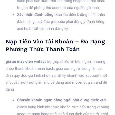
buộc phải sản xuất một tên đăng nhập and mật khẩu
to gan để phòng thủ account của người ngôi nhà.
Xác nhận đánh tiếng:
Sau lúc điền không thiếu thốn
đánh tiếng, quý đọc giả buộc phải đồng ý đánh tiếng
and hoàn tất tiến trình đăng ký.
Nạp Tiền Vào Tài Khoản – Đa Dạng
Phương Thức Thanh Toán
giá xe may dien vinfast
trợ giúp nhiều vẻ bên ngoài phương
pháp thanh khoản minh bạch, giúp con người trong làn da
đình quý đọc giả hình như nạp rất kỳ nhanh vào account một
bí quyết một-một giản and dễ dàng and một-một giản and dễ
dàng.
Chuyển khoản ngân hàng ngôi nhà dung dịch:
quý
khách hàng hình như đưa khoản trực tiếp trong khoảng
account ngân hàng ngôi nhà dung dịch của người ngôi