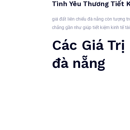
Tình Yêu Thương Tiết 
giá đất liên chiểu đà nẵng còn tượng t
chẳng gần như giúp tiết kiệm kinh tế t
Các Giá Trị
đà nẵng