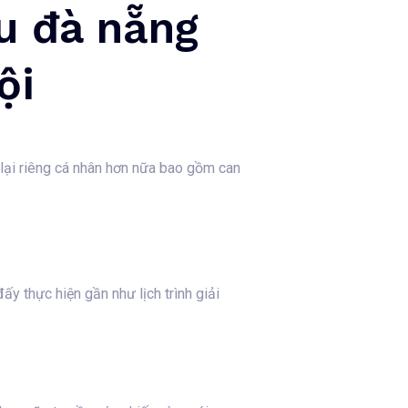
ểu đà nẵng
ội
lại riêng cá nhân hơn nữa bao gồm can
ấy thực hiện gần như lịch trình giải