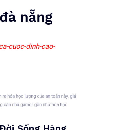
 đà nẵng
ca-cuoc-dinh-cao-
n ra hóa học lượng của an toàn này. giá
ng căn nhà gamer gần như hóa học
g Đời Sống Hàng