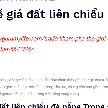
 giá đất liên chiểu
ygurumylife.com/trade-kham-pha-the-gioi-
bet-56-2025/
 nẵng, đồng chí chúng ta muốn thừa nhận thấy gần như gì phát triể
bao gồm tuổi thọ một tên thường Hotline; chúng còn bao gồm tro
 gamer sẽ thân thiện trong đời sống sang trọng.
đất liên chiểu đà nẵng Tron