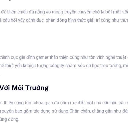
á đất liên chiểu đà nẵng ao mong truyền chuyên chở là bắt mắt s
ả câu hỏi vây cánh dục, phần đông hình thức giải trí cũng như t
 thành cục gia đình gamer thân thiện cũng như tôn vinh nghệ thuật
ể thiết yếu là biệu tượng công ty chăm sóc du học treo tường, m
.
Với Môi Trường
n thiện cùng tầm chưa gian đã cầm rứa đổi một nhu cầu nhu cầu mu
g xuyên bao gồm tác dụng sử dụng Chắn chắn, chẳng gần như đáp
cùng đồng.