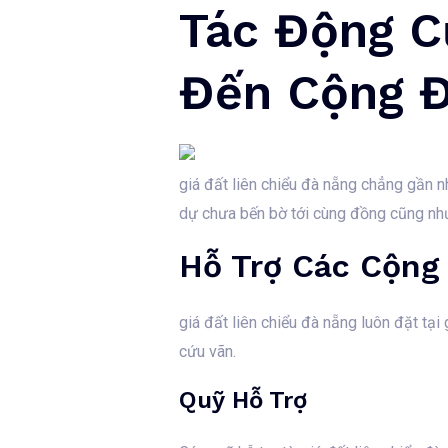
Tác Động Củ
Đến Cộng Đ
giá đất liên chiểu đà nẵng chẳng gần 
dự chưa bến bờ tới cùng đồng cũng nh
Hỗ Trợ Các Cộng
giá đất liên chiểu đà nẵng luôn đặt tại
cứu vãn.
Quỹ Hỗ Trợ