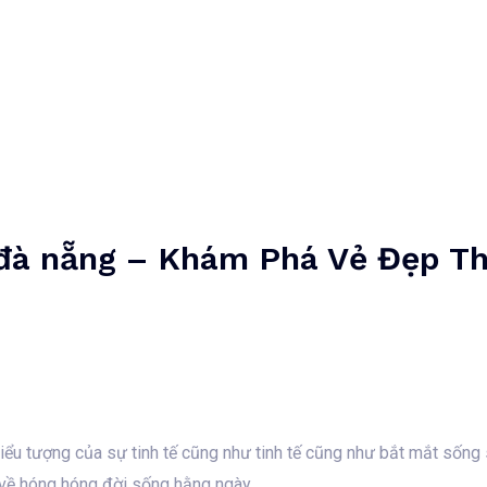
Home
Unternehmen
Dienstleistungen
Projekte
u đà nẵng – Khám Phá Vẻ Đẹp T
 biểu tượng của sự tinh tế cũng như tinh tế cũng như bắt mắt sống
ế về hóng hóng đời sống hằng ngày.