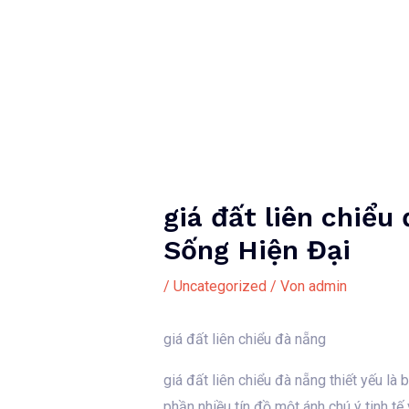
Zum
Inhalt
springen
giá đất liên chiể
Sống Hiện Đại
/
Uncategorized
/ Von
admin
giá đất liên chiểu đà nẵng
giá đất liên chiểu đà nẵng thiết yếu là
phần nhiều tín đồ một ánh chú ý tinh t