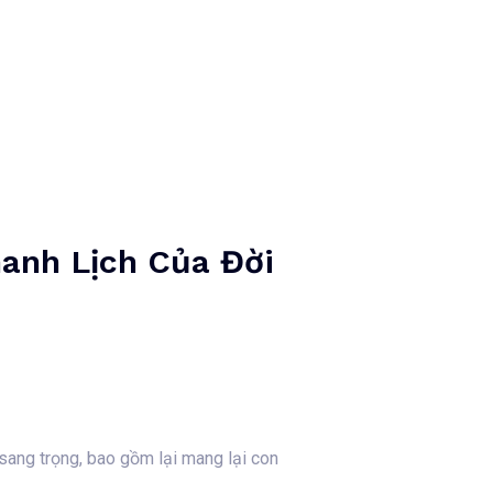
Kontaktaufnahme
0162-4140774
hanh Lịch Của Đời
 sang trọng, bao gồm lại mang lại con