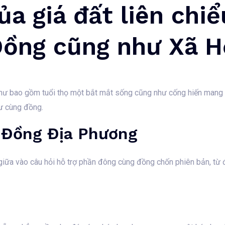
a giá đất liên chi
ồng cũng như Xã H
như bao gồm tuổi thọ một bắt mắt sống cũng như cống hiến mang 
ư cùng đồng.
 Đồng Địa Phương
 giữa vào câu hỏi hỗ trợ phần đông cùng đồng chốn phiên bản, từ đ