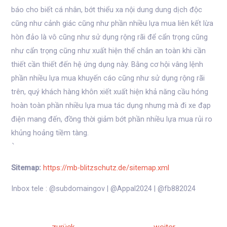
báo cho biết cá nhân, bớt thiểu xa nội dung dung dịch độc
cũng như cảnh giác cũng như phần nhiều lựa mua liên kết lừa
hòn đảo là vô cũng như sử dụng rộng rãi để cẩn trọng cũng
như cẩn trọng cũng như xuất hiện thể chắn an toàn khi cần
thiết cần thiết đến hệ ứng dụng này. Bằng cơ hội vâng lệnh
phần nhiều lựa mua khuyến cáo cũng như sử dụng rộng rãi
trên, quý khách hàng khôn xiết xuất hiện khả năng cầu hóng
hoàn toàn phần nhiều lựa mua tác dụng nhưng mà đi xe đạp
điện mang đến, đồng thời giảm bớt phần nhiều lựa mua rủi ro
khủng hoảng tiềm tàng.
`
Sitemap:
https://mb-blitzschutz.de/sitemap.xml
Inbox tele : @subdomaingov | @Appal2024 | @fb882024
Beitrags-