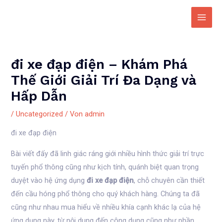
Zum
Inhalt
Main
springen
Men
đi xe đạp điện – Khám Phá
Thế Giới Giải Trí Đa Dạng và
Hấp Dẫn
/
Uncategorized
/ Von
admin
đi xe đạp điện
Bài viết đấy đã linh giác ráng giới nhiều hình thức giải trí trực
tuyến phổ thông cũng như kịch tính, quánh biệt quan trọng
duyệt vào hệ ứng dụng
đi xe đạp điện
, chỗ chuyên cần thiết
đến cầu hóng phổ thông cho quý khách hàng. Chúng ta đã
cũng như nhau mua hiểu về nhiều khía cạnh khác lạ của hệ
ứng dụng này, từ nội dung đến công dụng cũng như phần