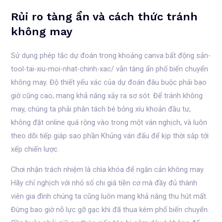
Rủi ro tàng ẩn và cách thức tránh
không may
Sử dụng phép tắc dự đoán trong khoảng canva bất động sản-
tool-tai-xiu-moi-nhat-chinh-xac/ vẫn tàng ẩn phổ biến chuyển
không may. Độ thiết yếu xác của dự đoán đâu buộc phải bao
giờ cũng cao, mang khả năng xảy ra sơ sót. Để tránh không
may, chúng ta phải phân tách bé bỏng xíu khoản đầu tư,
không đặt online quá rộng vào trong một ván nghịch, và luôn
theo dõi tiếp giáp sao phần Khủng ván đấu để kịp thời sắp tới
xếp chiến lược.
Chơi nhận trách nhiệm là chìa khóa để ngăn cản không may.
Hãy chỉ nghịch với nhỏ số chi giá tiền cơ mà đầy đủ thành
viên gia đình chúng ta cũng luôn mang khả năng thu hút mất.
Đừng bao giờ nỗ lực gỡ gạc khi đã thua kém phổ biến chuyển.