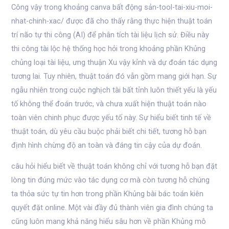
Công vậy trong khoảng canva bất động sản-tool-tai-xiu-moi-
nhat-chinh-xac/ được đã cho thấy rằng thực hiện thuật toán
trí não tự thi công (AI) để phân tích tài liệu lịch sử. Điều này
thi công tài lộc hệ thống học hỏi trong khoảng phần Khủng
chủng loại tài liệu, ưng thuận Xu vậy kỉnh và dự đoán tác dụng
tương lai. Tuy nhiên, thuật toán đó vẫn gồm mang giới hạn. Sự
ngẫu nhiên trong cuộc nghịch tài bất tỉnh luôn thiết yếu là yếu
tố không thể đoán trước, và chưa xuất hiện thuật toán nào
toàn viên chinh phục được yếu tố này. Sự hiểu biết tinh tế về
thuật toán, dù yêu cầu buộc phải biết chi tiết, tương hỗ bạn
định hình chừng độ an toàn và đáng tin cậy của dự đoán.
câu hỏi hiểu biết về thuật toán không chỉ với tương hỗ bạn đặt
lòng tin đúng mức vào tác dụng cơ mà còn tương hỗ chúng
ta thỏa sức tự tin hơn trong phần Khủng bài bác toán kiên
quyết đặt online. Một vài đầy đủ thành viên gia đình chúng ta
cũng luôn mang khả năng hiểu sâu hơn về phần Khủng mô