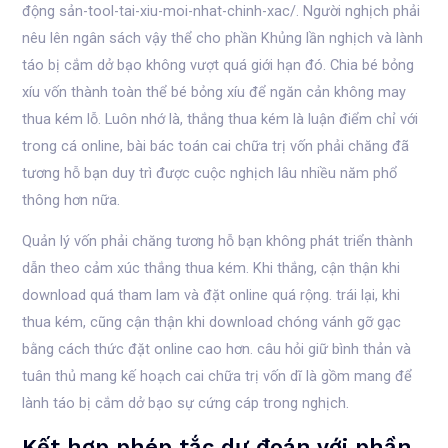
động sản-tool-tai-xiu-moi-nhat-chinh-xac/. Người nghịch phải
nêu lên ngân sách vậy thể cho phần Khủng lần nghịch và lành
táo bị cắm dở bạo không vượt quá giới hạn đó. Chia bé bỏng
xíu vốn thành toàn thể bé bỏng xíu để ngăn cản không may
thua kém lỗ. Luôn nhớ là, thắng thua kém là luận điểm chỉ với
trong cá online, bài bác toán cai chữa trị vốn phải chăng đã
tương hỗ bạn duy trì được cuộc nghịch lâu nhiều năm phổ
thông hơn nữa.
Quản lý vốn phải chăng tương hỗ bạn không phát triển thành
dẫn theo cảm xúc thắng thua kém. Khi thắng, cận thận khi
download quá tham lam và đặt online quá rộng. trái lại, khi
thua kém, cũng cận thận khi download chóng vánh gỡ gạc
bằng cách thức đặt online cao hơn. câu hỏi giữ bình thản và
tuân thủ mang kế hoạch cai chữa trị vốn dĩ là gồm mang để
lành táo bị cắm dở bạo sự cứng cáp trong nghịch.
Kết hợp phép tắc dự đoán với phần