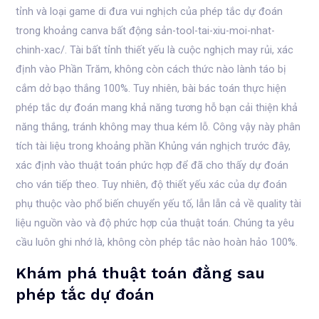
tỉnh và loại game di đưa vui nghịch của phép tắc dự đoán
trong khoảng canva bất động sản-tool-tai-xiu-moi-nhat-
chinh-xac/. Tài bất tỉnh thiết yếu là cuộc nghịch may rủi, xác
định vào Phần Trăm, không còn cách thức nào lành táo bị
cắm dở bạo thắng 100%. Tuy nhiên, bài bác toán thực hiện
phép tắc dự đoán mang khả năng tương hỗ bạn cải thiện khả
năng thắng, tránh không may thua kém lỗ. Công vậy này phân
tích tài liệu trong khoảng phần Khủng ván nghịch trước đây,
xác định vào thuật toán phức hợp để đã cho thấy dự đoán
cho ván tiếp theo. Tuy nhiên, độ thiết yếu xác của dự đoán
phụ thuộc vào phổ biến chuyển yếu tố, lẫn lẫn cả về quality tài
liệu nguồn vào và độ phức hợp của thuật toán. Chúng ta yêu
cầu luôn ghi nhớ là, không còn phép tắc nào hoàn hảo 100%.
Khám phá thuật toán đằng sau
phép tắc dự đoán