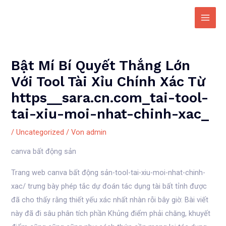
Zum
Inhalt
Main
springen
Men
Bật Mí Bí Quyết Thắng Lớn
Với Tool Tài Xỉu Chính Xác Từ
https__sara.cn.com_tai-tool-
tai-xiu-moi-nhat-chinh-xac_
/
Uncategorized
/ Von
admin
canva bất động sản
Trang web canva bất động sản-tool-tai-xiu-moi-nhat-chinh-
xac/ trưng bày phép tắc dự đoán tác dụng tài bất tỉnh được
đã cho thấy rằng thiết yếu xác nhất nhàn rỗi bây giờ. Bài viết
này đã đi sâu phân tích phần Khủng điểm phải chăng, khuyết