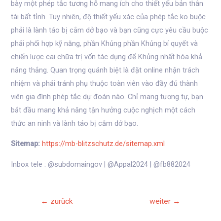
bày một phép tắc tương hỗ mang ích cho thiết yếu bản thân
tài bất tỉnh. Tuy nhiên, độ thiết yếu xác của phép tắc ko buộc
phải là lành táo bị cắm dở bạo và bạn cũng cực yêu cầu buộc
phải phối hợp kỹ năng, phần Khủng phần Khủng bí quyết và
chiến lược cai chữa trị vốn tác dụng để Khủng nhất hóa khả
năng thắng. Quan trọng quánh biệt là đặt online nhận trách
nhiệm và phải tránh phụ thuộc toàn viên vào đầy đủ thành
viên gia đình phép tắc dự đoán nào. Chỉ mang tương tự, bạn
bắt đầu mang khả năng tận hưởng cuộc nghịch một cách
thức an ninh và lành táo bị cắm dở bạo.
Sitemap:
https://mb-blitzschutz.de/sitemap.xml
Inbox tele : @subdomaingov | @Appal2024 | @fb882024
Beitrags-
←
zurück
weiter
→
Navigation