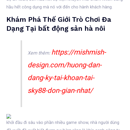
hầu hết công dụng mà nó với đến cho hành khách hàng.
Khám Phá Thế Giới Trò Chơi Đa
Dạng Tại bất động sản hà nôi
https://mishmish-
Xem thêm:
design.com/huong-dan-
dang-ky-tai-khoan-tai-
sky88-don-gian-nhat/
khởi đầu đi sâu vào phần nhiều game show, nhà người dùng