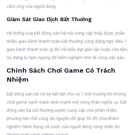
cảm ứng của người dùng.
Giám Sát Giao Dịch Bất Thường
Hệ thống của bất động sản hà nôi cứng cáp thấy được phần
nhiều giao bệnh thanh toán bất thường cùng đáng ngờ. Nếu 1
giao bệnh thanh toán gì đó với biểu đạt gian lận hoặc rửa tiền,
nó đang bị tạm ngưng để kiểm nghiệm tinh tế cùng sắc sảo.
Chính Sách Chơi Game Có Trách
Nhiệm
bất động sản hà nôi ký kết kết cho ra 1 môi trường khi không
chơi game cạnh tranh lành mạnh mẽ cùng nhận nghĩa vụ. bất
động sản hà nôi thường xuyên cung cấp cho phần nhiều
phương tiện thể cùng tài nguyên để giúp tín đồ chơi khám
nghiệm hành đụng cá cược của người dùng cùng chặn dự
phòng toàn cảnh nghiện cờ bạc.