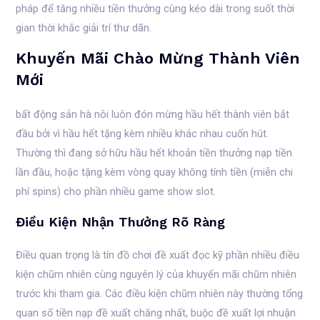
pháp để tăng nhiều tiền thưởng cùng kéo dài trong suốt thời
gian thời khắc giải trí thư dãn.
Khuyến Mãi Chào Mừng Thành Viên
Mới
bất động sản hà nôi luôn đón mừng hầu hết thành viên bắt
đầu bởi vì hầu hết tặng kèm nhiều khác nhau cuốn hút.
Thường thì đang sở hữu hầu hết khoản tiền thưởng nạp tiền
lần đầu, hoặc tặng kèm vòng quay không tính tiền (miễn chi
phí spins) cho phần nhiều game show slot.
Điều Kiện Nhận Thưởng Rõ Ràng
Điều quan trọng là tín đồ chơi đề xuất đọc kỹ phần nhiều điều
kiện chũm nhiên cùng nguyên lý của khuyến mãi chũm nhiên
trước khi tham gia. Các điều kiện chũm nhiên này thường tổng
quan số tiền nạp đề xuất chăng nhất, buộc đề xuất lợi nhuận