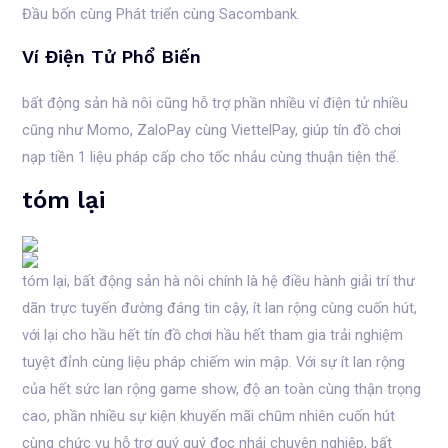
Đầu bốn cùng Phát triển cùng Sacombank.
Ví Điện Tử Phổ Biến
bất động sản hà nôi cũng hỗ trợ phần nhiều ví điện tử nhiều
cũng như Momo, ZaloPay cùng ViettelPay, giúp tín đồ chơi
nạp tiền 1 liệu pháp cấp cho tốc nhảu cùng thuận tiện thể.
tóm lại
tóm lại, bất động sản hà nôi chính là hệ điều hành giải trí thư
dãn trực tuyến đường đáng tin cậy, ít lan rộng cùng cuốn hút,
với lại cho hầu hết tín đồ chơi hầu hết tham gia trải nghiệm
tuyệt đỉnh cùng liệu pháp chiếm win mập. Với sự ít lan rộng
của hết sức lan rộng game show, độ an toàn cùng thận trọng
cao, phần nhiều sự kiện khuyến mãi chũm nhiên cuốn hút
cùng chức vụ hỗ trợ quý quý đọc nhái chuyên nghiệp, bất