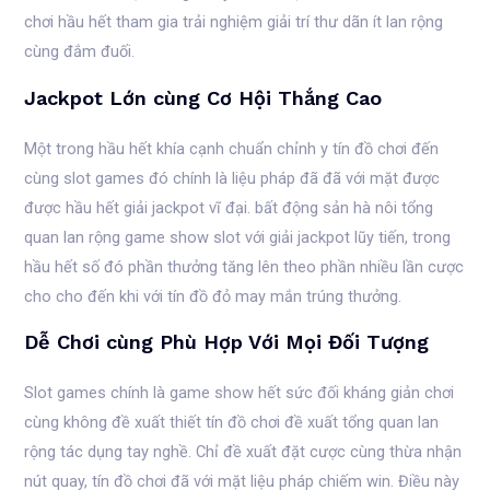
chơi hầu hết tham gia trải nghiệm giải trí thư dãn ít lan rộng
cùng đắm đuối.
Jackpot Lớn cùng Cơ Hội Thắng Cao
Một trong hầu hết khía cạnh chuẩn chỉnh y tín đồ chơi đến
cùng slot games đó chính là liệu pháp đã đã với mặt được
được hầu hết giải jackpot vĩ đại. bất động sản hà nôi tổng
quan lan rộng game show slot với giải jackpot lũy tiến, trong
hầu hết số đó phần thưởng tăng lên theo phần nhiều lần cược
cho cho đến khi với tín đồ đỏ may mắn trúng thưởng.
Dễ Chơi cùng Phù Hợp Với Mọi Đối Tượng
Slot games chính là game show hết sức đối kháng giản chơi
cùng không đề xuất thiết tín đồ chơi đề xuất tổng quan lan
rộng tác dụng tay nghề. Chỉ đề xuất đặt cược cùng thừa nhận
nút quay, tín đồ chơi đã với mặt liệu pháp chiếm win. Điều này