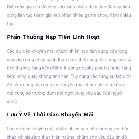
Điều này giúp tín đồ chơi với nhiều nhiều đụng lực để nạp tiền
cùng liên tục tham gia vào phần nhiều game show hâm chiêu
tập.
Phần Thưởng Nạp Tiền Linh Hoạt
Các sự kiện khuyến mãi chũm nhiên nạp tiền cứng cáp tổng
quan lan rộng pháp cách thức núm thể, cũng như tặng kèm %
tiền thưởng, tặng kèm điểm thưởng (loyalty points) hoặc tặng
kèm vòng quay không tính tiền. Tùy cùng vào từng sự kiện, tín
đồ chơi cứng cáp mua lọc khuyến mãi chũm nhiên ưa đam
mê cùng sở trường đam mê nghi cùng yêu cầu của người
dùng.
Lưu Ý Về Thời Gian Khuyến Mãi
Các sự kiện khuyến mãi chũm nhiên nạp tiền thường với thời
khắc với hiệu lực thực hiện ngừng, chũm cho yêu cầu tín đồ