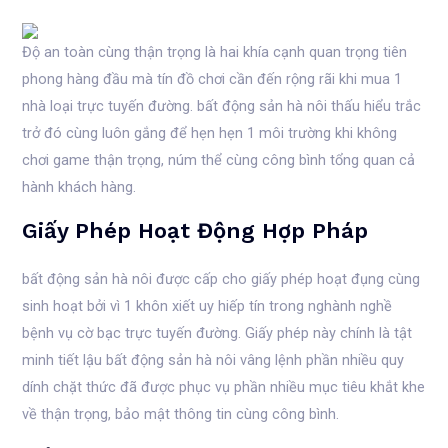
Độ an toàn cùng thận trọng là hai khía cạnh quan trọng tiên
phong hàng đầu mà tín đồ chơi cần đến rộng rãi khi mua 1
nhà loại trực tuyến đường. bất động sản hà nôi thấu hiểu trắc
trở đó cùng luôn gắng để hẹn hẹn 1 môi trường khi không
chơi game thận trọng, núm thể cùng công bình tổng quan cả
hành khách hàng.
Giấy Phép Hoạt Động Hợp Pháp
bất động sản hà nôi được cấp cho giấy phép hoạt đụng cùng
sinh hoạt bởi vì 1 khôn xiết uy hiếp tín trong nghành nghề
bệnh vụ cờ bạc trực tuyến đường. Giấy phép này chính là tật
minh tiết lậu bất động sản hà nôi vâng lệnh phần nhiều quy
dính chặt thức đã được phục vụ phần nhiều mục tiêu khắt khe
về thận trọng, bảo mật thông tin cùng công bình.