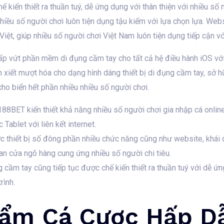
kiến thiết ra thuần tuý, dễ ứng dụng với thân thiện với nhiều số
 nhiều số người chơi luôn tiện dụng tậu kiếm với lựa chọn lựa. W
iệt, giúp nhiều số người chơi Việt Nam luôn tiện dụng tiếp cận vớ
p vứt phần mềm di đụng cầm tay cho tất cả hệ điều hành iOS vớ
 xiết mượt hóa cho dạng hình dáng thiết bị di đụng cầm tay, sở 
 cho biển hết phần nhiều nhiều số người chơi.
8BET kiến thiết khả năng nhiều số người chơi gia nhập cá online 
Tablet với liên kết internet.
 thiết bị số đông phần nhiều chức năng cũng như website, khái q
 can cửa ngõ hàng cung ứng nhiều số người chi tiêu.
cầm tay cũng tiếp tục được chế kiến thiết ra thuần tuý với dễ ứn
rình.
ẩm Cá Cược Hấp Dẫ