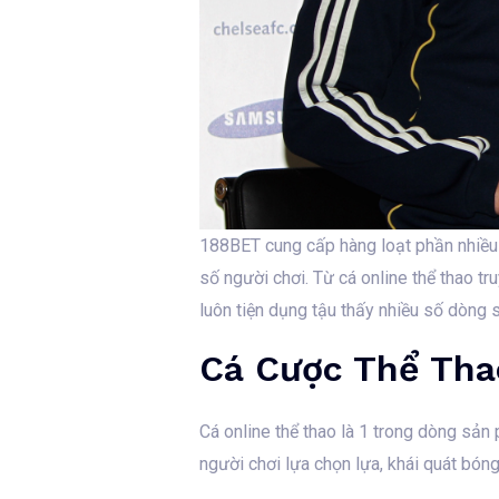
188BET cung cấp hàng loạt phần nhiều 
số người chơi. Từ cá online thể thao t
luôn tiện dụng tậu thấy nhiều số dòng
Cá Cược Thể Tha
Cá online thể thao là 1 trong dòng sả
người chơi lựa chọn lựa, khái quát bóng