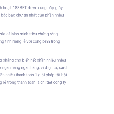
sinh hoạt. 188BET được cung cấp giấy
 bác bạc chữ tín nhất của phần nhiều
Isle of Man minh triệu chứng rằng
 tính riêng lẻ với công bình trong
g phẳng cho biển hết phần nhiều nhiều
 ngân hàng ngân hàng, ví điện tử, card
ần nhiều thanh toán 1 giải pháp tất bật
lẻ trong thanh toán là chi tiết công ty