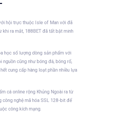
T
 hội trực thuộc Isle of Man với đã
ừ khi ra mắt, 188BET đã tất bật minh
hóa học số lượng dòng sản phẩm với
ội nguồn cũng như bóng đá, bóng rổ,
 hết cung cấp hàng loạt phần nhiều lựa
ẩm cá online rộng Khủng Ngoài ra từ
ng công nghệ mã hóa SSL 128-bit để
cuộc công kích mạng.