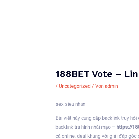
Zum
Inhalt
springen
188BET Vote – Li
/
Uncategorized
/ Von
admin
sex sieu nhan
Bài viết này cung cấp backlink truy hỏi
backlink trá hình nhái mạo –
https://18
cá online, deal khủng với giải đáp góc