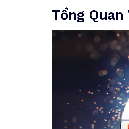
Tổng Quan 